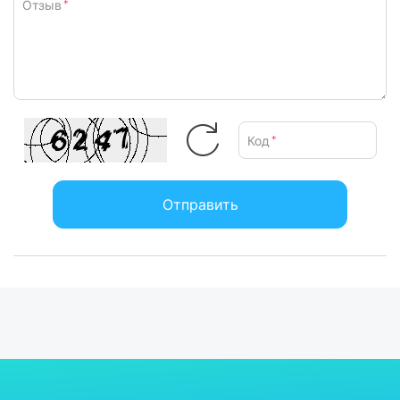
Отзыв
*
различных блюд с идеальным сочетанием вкусов и
текстур.
Повышенная продуктивность и комфорт
Мультипечь Ninja Combi 12-in-1 предлагает невероятную
продуктивность и комфорт благодаря продуманным
деталям. Прозрачные дверцы созданы для легкого
Код
*
контроля процесса приготовления без необходимости
открывать печь, что помогает сохранять тепло и экономить
время. Кроме того, все листы и поверхности для
Отправить
приготовления можно очищать в посудомоечной машине,
что значительно упрощает уход за устройством. А также
остатки загрязнений не повлияют на вкус ваших следующих
блюд. Эти функции делают использование прибора не
только эффективным, но и улучшают каждый момент
взаимодействия с мультипечью.
Готовый обед за 15 минут
С мультипечью Ninja приготовление семейных обедов
становится невероятно быстрым и простым. Вы сможете
без лишних хлопот приготовить трехкомпонентный ужин