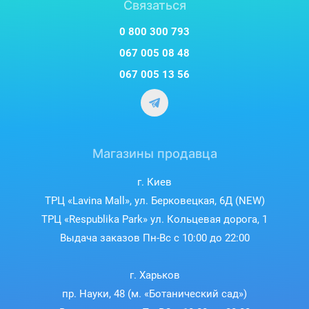
Связаться
для восьми человек всего за 15 минут. Наслаждайтесь
приятным фильмом или беседами за чаем, пока печь
0 800 300 793
готовит идеальные блюда на ужин. Это устройство
разработано для того, чтобы экономить ваше время и
067 005 08 48
усилия, но при этом гарантировать вам всегда вкусные и
067 005 13 56
питательные блюда для всей семьи. Независимо от вашего
расписания, вы всегда будете готовы ко вкусным и
быстрым кулинарным шедеврам.
Магазины продавца
г. Киев
ТРЦ «Lavina Mall», ул. Берковецкая, 6Д (NEW)
ТРЦ «Respublika Park» ул. Кольцевая дорога, 1
Выдача заказов Пн-Вс с 10:00 до 22:00
г. Харьков
пр. Науки, 48 (м. «Ботанический сад»)