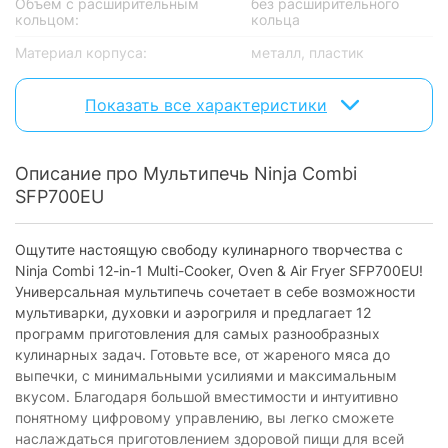
Объем с расширительным
без расширительного
кольцом:
кольца
Материал корпуса:
металл, пластик
Рабочая температура:
40 - 240 °C
Показать все характеристики
Модель:
Combi
Управление
Описание про Мультипечь Ninja Combi
SFP700EU
Тип управления:
электронное управление
Оснащение
Ощутите настоящую свободу кулинарного творчества с
Ninja Combi 12-in-1 Multi-Cooker, Oven & Air Fryer SFP700EU!
Дисплей:
с дисплеем
Универсальная мультипечь сочетает в себе возможности
Смотровое окно:
есть
мультиварки, духовки и аэрогриля и предлагает 12
программ приготовления для самых разнообразных
Термостат:
с термостатом
кулинарных задач. Готовьте все, от жареного мяса до
Съемная чаша:
без съемной чаши
выпечки, с минимальными усилиями и максимальным
вкусом. Благодаря большой вместимости и интуитивно
Программы
понятному цифровому управлению, вы легко сможете
наслаждаться приготовлением здоровой пищи для всей