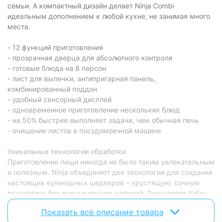
Количество программ:
12 шт
семьи. А компактный дизайн делает Ninja Combi
идеальным дополнением к любой кухне, не занимая много
Физические характеристики
места.
Габариты:
40 х 38 х 31 см
- 12 функций приготовления
Вес:
10.5 кг
- прозрачная дверца для абсолютного контроля
- готовые блюда на 8 персон
Цвет:
серый с черным
- лист для выпечки, антипригарная панель,
комбинированный поддон
Характеристики и комплектация товара могут изменяться
- удобный сенсорный дисплей
производителем без уведомления.
- одновременное приготовление нескольких блюд
- на 50% быстрее выполняет задачи, чем обычная печь
- очищение листов в посудомоечной машине
Уникальные технологии обработки
Приготовление пищи никогда не было таким увлекательным
и полезным. Ninja объединяет две технологии для создания
настоящих кулинарных шедевров – хрустящую, сочную
вкуснятину без жира и лишних калорий. Технология AirFry
позволяет создавать хрустящую, вкусную корочку без
Показать все описание товара
использования жира или масла. Благодаря уникальной