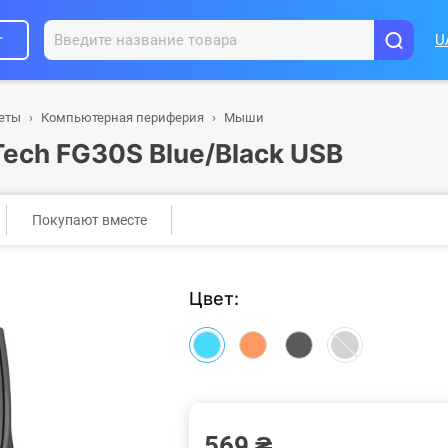
г
U
шеты
Компьютерная периферия
Мыши
ch FG30S Blue/Black USB
Покупают вместе
Цвет:
569 ₴