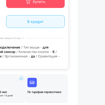
Купить
В кредит
яем каждые 30 мин.
подключение
/ Тип мыши -
для
ий сенсор
/ Количество кнопок -
6
/
и
/ Эргономичная -
да
/ Ориентация -
12 мес
По тарифам перевозчика
ат: 14 дней