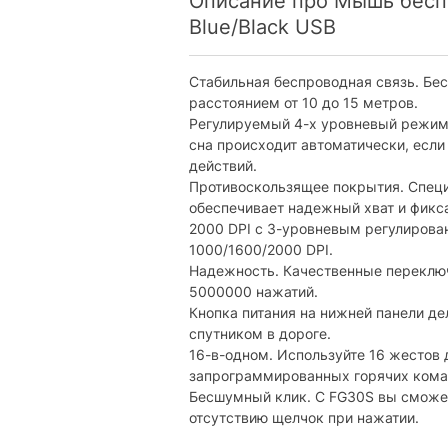
Описание про Мышь бесп
Blue/Black USB
Питание
Тип питания:
Стабильная беспроводная связь. Бес
Тип и количество батареек / аккумул
расстоянием от 10 до 15 метров.
Регулируемый 4-х уровневый режим
Особенности
сна происходит автоматически, если 
действий.
Наличие подсветки:
Противоскользящее покрытия. Спец
Эргономичная:
обеспечивает надежный хват и фикс
2000 DPI с 3-уровневым регулиров
Дополнительно
1000/1600/2000 DPI.
Надежность. Качественные переключ
Радиус действия :
5000000 нажатий.
Кнопка питания на нижней панели д
Ориентация:
спутником в дороге.
USB-приемник:
16-в-одном. Используйте 16 жестов
запрограммированных горячих кома
Другое:
Бесшумный клик. С FG30S вы сможет
отсутствию щелчок при нажатии.
Физические характеристики