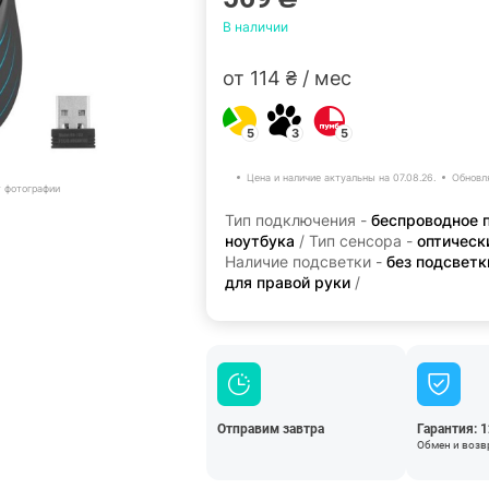
В наличии
от 114 ₴ / мес
5
3
5
Цена и наличие актуальны на 07.08.26.
Обновл
т фотографии
Тип подключения -
беспроводное 
ноутбука
/ Тип сенсора -
оптическ
Наличие подсветки -
без подсветк
для правой руки
/
Отправим завтра
Гарантия: 
Обмен и возвр