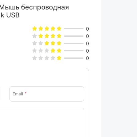
105 х 70 х 42 мм
 Мышь беспроводная
76 г
ck USB
Черно-синий
0
0
ара могут изменяться производителем
0
0
0
Email
*