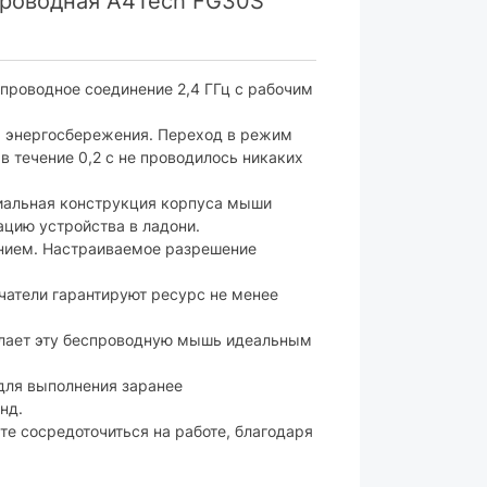
роводная A4Tech FG30S
батарейки
проводное соединение 2,4 ГГц с рабочим
ятора:
1 х АА
 энергосбережения. Переход в режим
в течение 0,2 с не проводилось никаких
без подсветки
иальная конструкция корпуса мыши
да
ацию устройства в ладони.
анием. Настраиваемое разрешение
атели гарантируют ресурс не менее
15 м
елает эту беспроводную мышь идеальным
для правой руки
идет в комплекте
 для выполнения заранее
нд.
бесшумный клик
е сосредоточиться на работе, благодаря