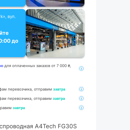
k», вул.
йте
0:00 до
для оплаченных заказов от 7 000 ₴,
но
фам перевозчика, отправим
завтра
фам перевозчика, отправим
завтра
тправим
завтра
спроводная A4Tech FG30S