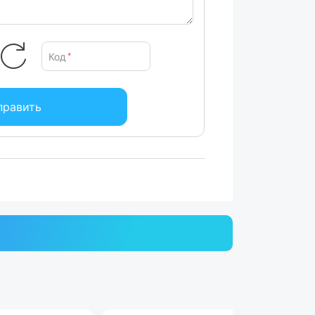
Код
*
править