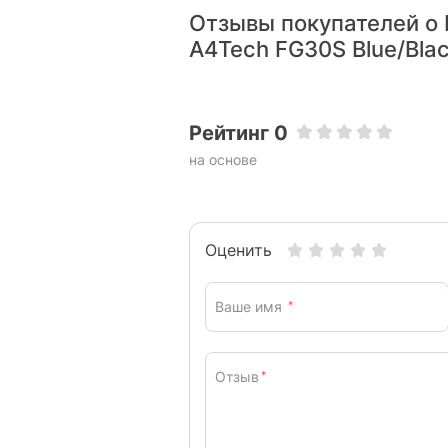
Размер:
Отзывы покупателей о
Вес:
A4Tech FG30S Blue/Bla
Цвет:
Характеристики и комплектация тов
Рейтинг 0
без уведомления.
на основе
Оценить
Ваше имя
*
Отзыв
*