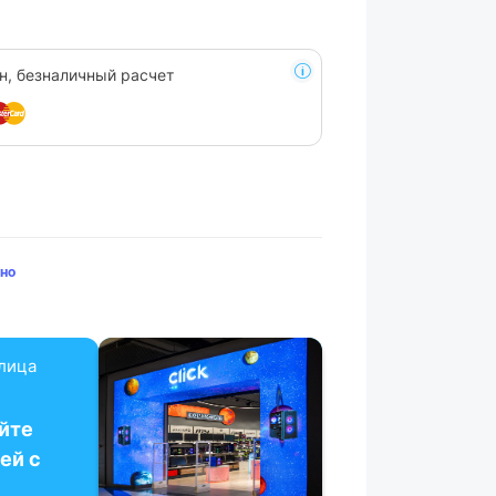
н, безналичный расчет
но
улица
йте
ей с