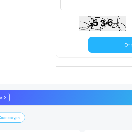
От
е
Клавиатуры