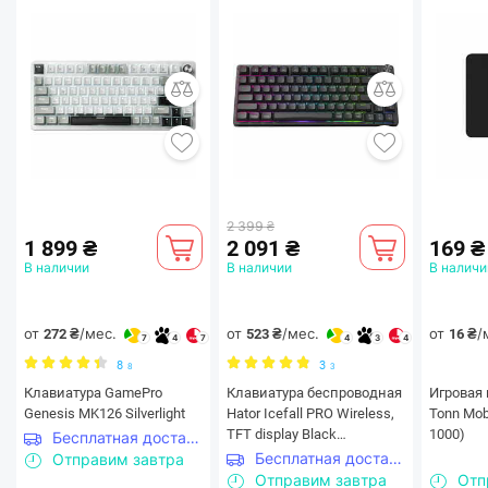
2 399 ₴
1 899 ₴
2 091 ₴
169 ₴
В наличии
В наличии
В наличи
от
/мес.
от
/мес.
от
/
272 ₴
523 ₴
16 ₴
7
4
7
4
3
4
8
3
8
3
Клавиатура GamePro
Клавиатура беспроводная
Игровая 
Genesis MK126 Silverlight
Hator Icefall PRO Wireless,
Tonn Mob
TFT display Black
1000)
Бесплатная доставка
(HTK450UA)
Бесплатная доставка
Отправим завтра
Отправим завтра
Отп