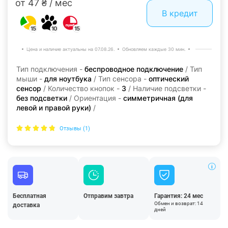
от 47 ₴ / мес
В кредит
15
10
15
Цена и наличие актуальны на 07.08.26.
Обновляем каждые 30 мин.
Тип подключения -
беспроводное подключение
/ Тип
мыши -
для ноутбука
/ Тип сенсора -
оптический
сенсор
/ Количество кнопок -
3
/ Наличие подсветки -
без подсветки
/ Ориентация -
симметричная (для
левой и правой руки)
/
Отзывы (1)
Бесплатная
Отправим завтра
Гарантия: 24 мес
Обмен и возврат: 14
доставка
дней