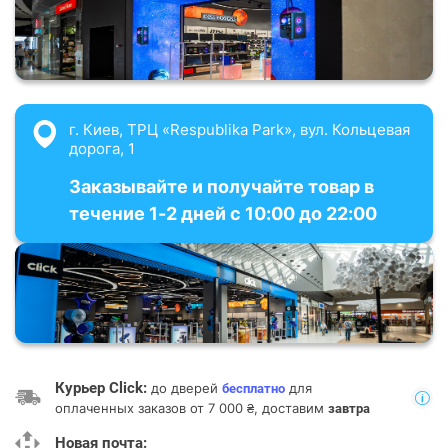
г. Киев, ТРЦ «Respublika Park», вул. Кольцевая
дорога, 1
Заказывайте и получайте товар в
течение 1-2 дней с 10:00 до 22:00
Курьер Click:
до дверей
для
бесплатно
оплаченных заказов от 7 000 ₴, доставим
завтра
Новая почта: