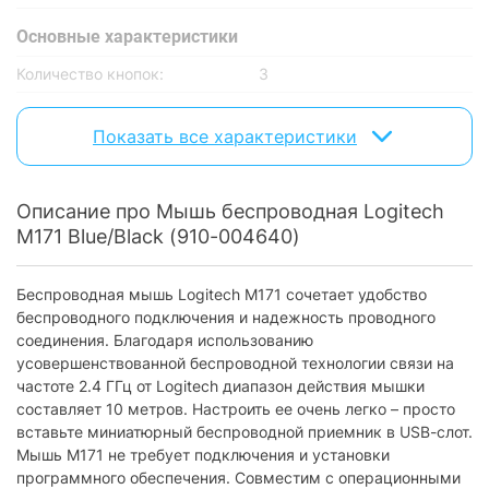
Основные характеристики
Количество кнопок:
3
Колесо прокрутки:
есть
Показать все характеристики
Беспроводная связь
Подключение по радиоканалу:
да
Описание про Мышь беспроводная Logitech
M171 Blue/Black (910-004640)
Питание
Тип питания:
батарейки
Беспроводная мышь Logitech M171 сочетает удобство
Тип и количество батареек /
беспроводного подключения и надежность проводного
1 х АА
аккумулятора:
соединения. Благодаря использованию
усовершенствованной беспроводной технологии связи на
Особенности
частоте 2.4 ГГц от Logitech диапазон действия мышки
составляет 10 метров. Настроить ее очень легко – просто
Наличие подсветки:
без подсветки
вставьте миниатюрный беспроводной приемник в USB-слот.
Мышь M171 не требует подключения и установки
Дополнительно
программного обеспечения. Совместим с операционными