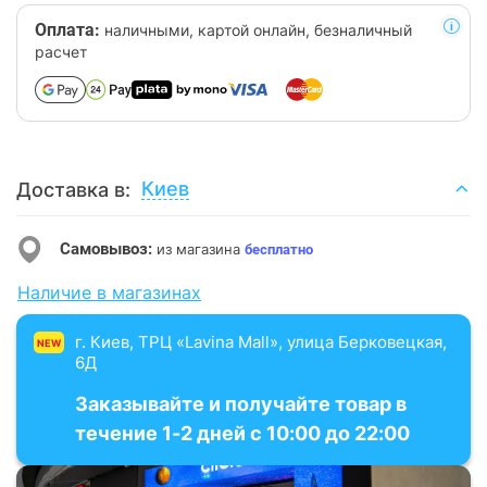
Оплата:
наличными, картой онлайн, безналичный
расчет
Киев
Доставка в:
Самовывоз:
из магазина
бесплатно
Наличие в магазинах
г. Киев, ТРЦ «Lavina Mall», улица Берковецкая,
NEW
6Д
Заказывайте и получайте товар в
течение 1-2 дней с 10:00 до 22:00