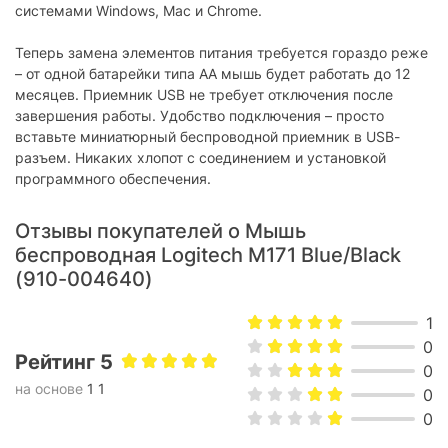
Радиус действия :
10 м
системами Windows, Mac и Chrome.
Длина кабеля:
без кабеля
Теперь замена элементов питания требуется гораздо реже
– от одной батарейки типа AA мышь будет работать до 12
симметричная (для левой и
Ориентация:
правой руки)
месяцев. Приемник USB не требует отключения после
завершения работы. Удобство подключения – просто
USB-приемник:
идет в комплекте
вставьте миниатюрный беспроводной приемник в USB-
разъем. Никаких хлопот с соединением и установкой
Физические характеристики
программного обеспечения.
Размер:
97.7 х 61.5 х 35.2 мм
Отзывы покупателей о Мышь
Вес:
70.5 г
беспроводная Logitech M171 Blue/Black
Цвет:
Синий-черный
(910-004640)
Характеристики и комплектация товара могут изменяться
1
производителем без уведомления.
0
Рейтинг 5
0
на основе
1 1
0
0