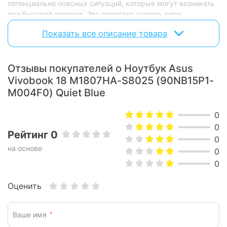
потенциально опасных ситуаций, которые могут возникать
при быстрой зарядке. Это помогает снизить риск
повреждения зарядного устройства и подключенных
Показать все описание товара
гаджетов, обеспечивая их безопасную и эффективную
работу.
Отзывы покупателей о Ноутбук Asus
Vivobook 18 M1807HA-S8025 (90NB15P1-
M004F0) Quiet Blue
0
0
Рейтинг 0
0
на основе
0
0
Оценить
Ваше имя
*