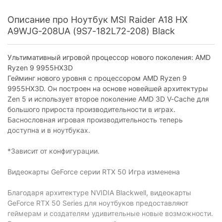
Модель процессора:
AMD Ryzen 9 9955HX3D
Описание про Ноутбук MSI Raider A18 HX
A9WJG-208UA (9S7-182L72-208) Black
Количество ядер
16
процессора:
Частота процессора:
2,5 - 5,4 ГГц
Ультимативный игровой процессор нового поколения: AMD
Ryzen 9 9955HX3D
Экран
Гейминг нового уровня с процессором AMD Ryzen 9
9955HX3D. Он построен на основе новейшей архитектуры
Диагональ экрана:
18"
Zen 5 и использует второе поколение AMD 3D V-Cache для
большого прироста производительности в играх.
Разрешение экрана:
3840x2400
Баснословная игровая производительность теперь
Тип екрана:
MiniLED
доступна и в ноутбуках.
Сенсорный экран:
отсутствует
*Зависит от конфигурации.
Покрытие экрана:
матовое
Видеокарты GeForce серии RTX 50 Игра изменена
Частота обновления
120 Гц
экрана:
Благодаря архитектуре NVIDIA Blackwell, видеокарты
GeForce RTX 50 Series для ноутбуков предоставляют
Накопитель
геймерам и создателям удивительные новые возможности.