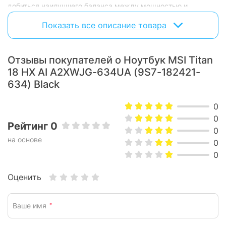
добиться наилучшего баланса между мощностью и
эффективностью под любое задание.
Показать все описание товара
Премиум-функции и Windows 11 Pro
Встроенная клавиатура с RGB-подсветкой, улучшенная
Отзывы покупателей о Ноутбук MSI Titan
система охлаждения Cooler Boost Titan, Hi-Res аудио,
поддержка Thunderbolt 4, Wi-Fi 7 и Windows 11 Pro – все для
18 HX AI A2XWJG-634UA (9S7-182421-
самых требовательных пользователей.
634) Black
0
0
Рейтинг 0
0
на основе
0
0
Оценить
Ваше имя
*