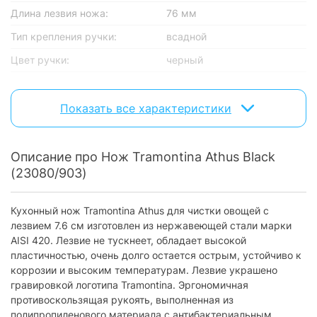
Длина лезвия ножа:
76 мм
Тип крепления ручки:
всадной
Цвет ручки:
черный
Характеристики и комплектация товара могут изменяться
производителем без уведомления.
Показать все характеристики
Описание про Нож Tramontina Athus Black
(23080/903)
Кухонный нож Tramontina Athus для чистки овощей с
лезвием 7.6 см изготовлен из нержавеющей стали марки
AISI 420. Лезвие не тускнеет, обладает высокой
пластичностью, очень долго остается острым, устойчиво к
коррозии и высоким температурам. Лезвие украшено
гравировкой логотипа Tramontina. Эргономичная
противоскользящая рукоять, выполненная из
полипропиленового материала с антибактериальным