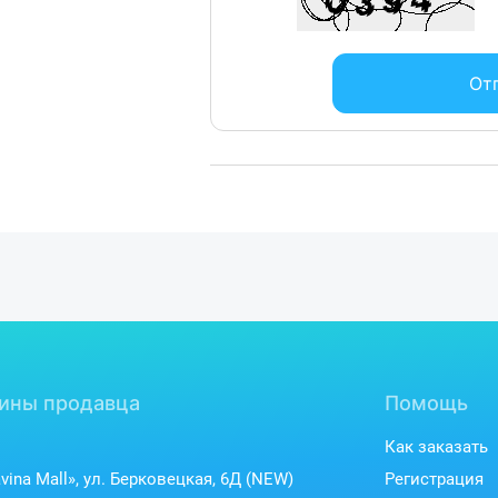
От
ины продавца
Помощь
Как заказать
vina Mall», ул. Берковецкая, 6Д (NEW)
Регистрация