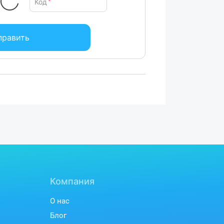
Код
*
править
Компания
О нас
Блог