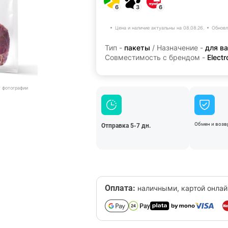
6
3
6
Цена и наличие актуальны на 08.08.26.
Обновл
Тип -
пакеты
/ Назначение -
для в
Совместимость с брендом -
Electr
т фотографии
Обмен и возвр
Отправка 5-7 дн.
Оплата:
наличными, картой онлай