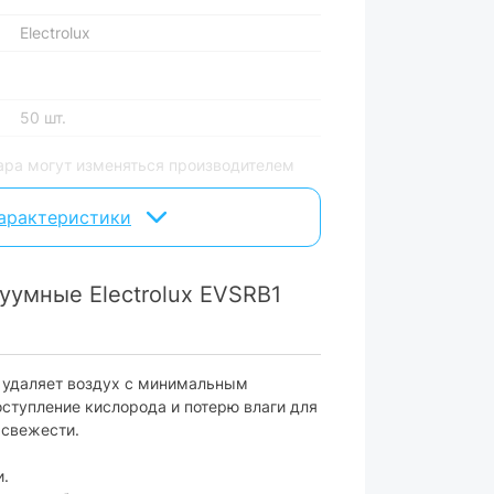
Electrolux
50 шт.
ара могут изменяться производителем
характеристики
уумные Electrolux EVSRB1
 удаляет воздух с минимальным
ступление кислорода и потерю влаги для
 свежести.
и.