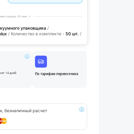
яем каждые 30 мин.
акуумного упаковщика
/
olux
/ Количество в комплекте -
50 шт.
/
ат: 14 дней
По тарифам перевозчика
н, безналичный расчет