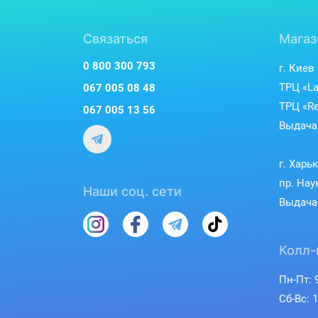
Связаться
Магаз
0 800 300 793
г. Киев
ТРЦ «La
067 005 08 48
ТРЦ «Re
067 005 13 56
Выдача 
г. Харь
пр. Нау
Наши соц. сети
Выдача 
Колл-
Пн-Пт: 9
Сб-Вс: 1