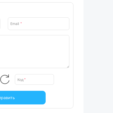
Email
*
Код
*
править