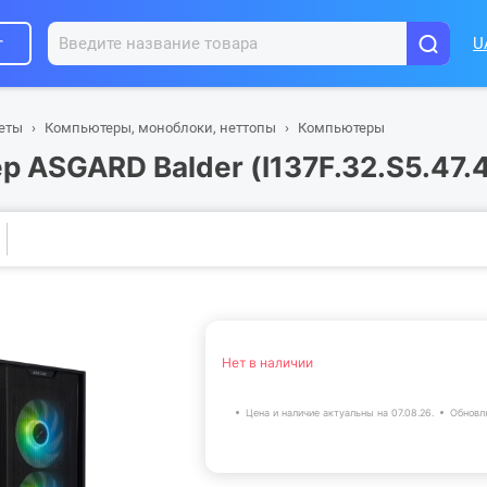
г
U
шеты
Компьютеры, моноблоки, неттопы
Компьютеры
 ASGARD Balder (I137F.32.S5.47.
Нет в наличии
Цена и наличие актуальны на 07.08.26.
Обновл