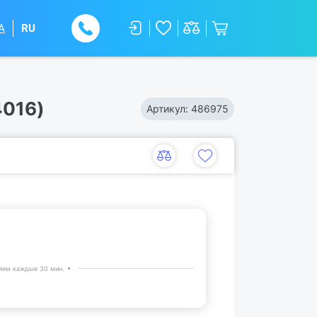
A
RU
4016)
Артикул:
486975
яем каждые 30 мин.