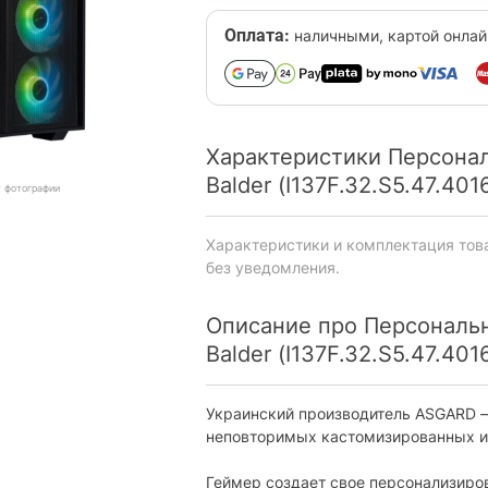
Оплата:
наличными, картой онлай
Характеристики Персона
Balder (I137F.32.S5.47.401
т фотографии
Характеристики и комплектация тов
без уведомления.
Описание про Персонал
Balder (I137F.32.S5.47.401
Украинский производитель ASGARD –
неповторимых кастомизированных и
Геймер создает свое персонализиров