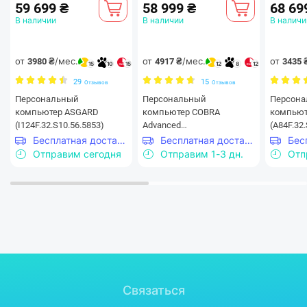
59 699 ₴
58 999 ₴
68 69
В наличии
В наличии
В наличи
от
/мес.
от
/мес.
от
3980 ₴
4917 ₴
3435 
15
10
15
12
8
12
29
15
Отзывов
Отзывов
Персональный
Персональный
Персон
компьютер ASGARD
компьютер COBRA
компьют
(I124F.32.S10.56.5853)
Advanced
(A84F.32.
(A84F.32.S10.56.20400)
Бесплатная доставка
Бесплатная доставка
Отправим сегодня
Отправим 1-3 дн.
Отп
Связаться