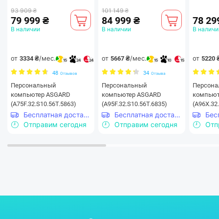
93 909 ₴
101 149 ₴
79 999 ₴
84 999 ₴
78 29
В наличии
В наличии
В наличи
от
/мес.
от
/мес.
от
3334 ₴
5667 ₴
5220 
15
24
24
15
10
15
48
34
Отзывов
Отзыва
Персональный
Персональный
Персон
компьютер ASGARD
компьютер ASGARD
компьют
(A75F.32.S10.56T.5863)
(A95F.32.S10.56T.6835)
(A96X.32
Бесплатная доставка
Бесплатная доставка
Отправим сегодня
Отправим сегодня
Отп