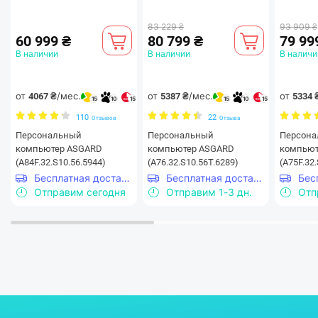
83 229 ₴
93 909 ₴
60 999 ₴
80 799 ₴
79 99
В наличии
В наличии
В наличи
от
/мес.
от
/мес.
от
4067 ₴
5387 ₴
5334 
15
10
15
15
10
15
110
22
Отзывов
Отзыва
Персональный
Персональный
Персон
компьютер ASGARD
компьютер ASGARD
компьют
(A84F.32.S10.56.5944)
(A76.32.S10.56T.6289)
(A75F.32
Бесплатная доставка
Бесплатная доставка
Отправим сегодня
Отправим 1-3 дн.
Отп