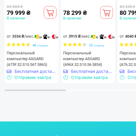
93 909 ₴
83 229 ₴
79 999 ₴
78 299 ₴
80 79
В наличии
В наличии
В наличи
от
/мес.
от
/мес.
от
3334 ₴
3915 ₴
4040 
24
10
24
15
10
20
48
25
Отзывов
Отзывов
Персональный
Персональный
Персон
компьютер ASGARD
компьютер ASGARD
компьют
(A75F.32.S10.56T.5863)
(A96X.32.S10.56.5854)
(A76.32.
Бесплатная доставка
Бесплатная доставка
Отправим завтра
Отправим завтра
Отп