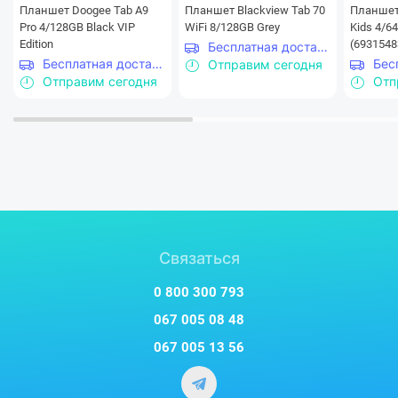
Планшет Doogee Tab A9
Планшет Blackview Tab 70
Планшет 
Pro 4/128GB Black VIP
WiFi 8/128GB Grey
Kids 4/6
Edition
(6931548
Бесплатная доставка
Бесплатная доставка
Отправим сегодня
Отправим сегодня
Отп
Большой объем памяти для
Связаться
ваших файлов
0 800 300 793
067 005 08 48
Используйте 128 Гб внутренней памяти на
067 005 13 56
максимум для: установки приложений, хранения
файлов, видеозаписей, фотографий, резервного