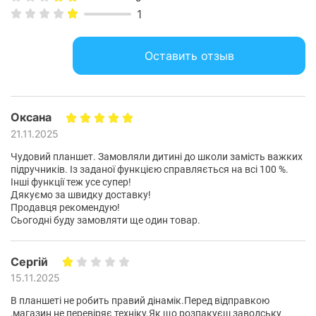
1
Оставить отзыв
Высокая скорость и
стабильность для любых
задач
Оксана
21.11.2025
Новый уровень производительности с
Чудовий планшет. Замовляли дитині до школи замість важких
підручників. Із заданої функцією справляється на всі 100 %.
четырехядерным процессором RK3562,
Інші функції теж усе супер!
обеспечивает на 40% более высокую скорость
Дякуємо за швидку доставку!
работы, в сравнении с предыдущими моделями.
Продавця рекомендую!
Сьогодні буду замовляти ще один товар.
Частота 2,0 ГГц, позволяет планшету легко
справляться даже с ресурсоемкими
Сергій
приложениями, а результат Antutu более 140 000
15.11.2025
баллов, порадует геймеров.
В планшеті не робить правий дінамік.Перед відправкою
,магазин не перевіряє техніку.Як що розпакуєш заводську