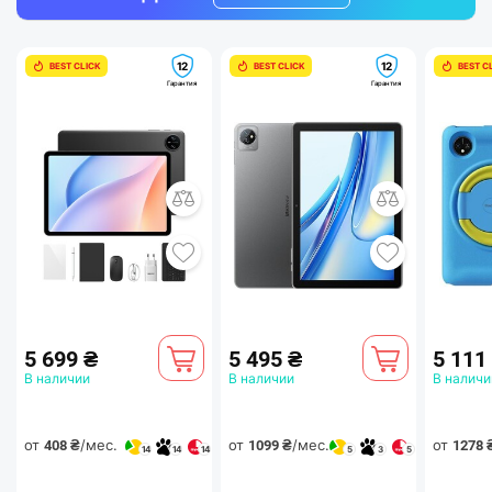
возможностью расширения
12
12
BEST CLICK
BEST CLICK
BEST C
Гарантия
Гарантия
Доступно 4 Гб базовой оперативной памяти с
возможностью расширения до +5 Гб.
Улучшенная производительность и
максимальный объем ОЗУ в 9 Гб, позволяет
комфортно работать в режиме многозадачности.
Быстро переключайтесь между приложениями и
наслаждайтесь плавной работой Doogee U10.
5 699 ₴
5 495 ₴
5 111
В наличии
В наличии
В наличи
от
/мес.
от
/мес.
от
408 ₴
1099 ₴
1278 
14
14
14
5
3
5