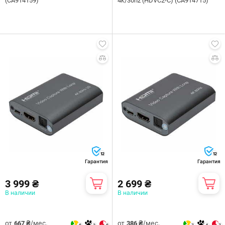
(CA914159)
4k/30hz (HDVC2-C) (CA914715)
12
12
Гарантия
Гарантия
3 999 ₴
2 699 ₴
В наличии
В наличии
от
/мес.
от
/мес.
667 ₴
386 ₴
6
3
6
7
4
7