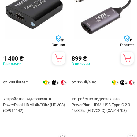
12
12
Гарантия
Гарантия
1 400 ₴
899 ₴
В наличии
В наличии
от
/мес.
от
/мес.
200 ₴
129 ₴
7
4
7
7
4
7
Устройство видеозахвата
Устройство видеозахвата
PowerPlant HDMI 4k/30hz (HDVC3)
PowerPlant HDMI USB Type-C 2.0
(CA914142)
4k/30hz (HDVC2-C) (CA914708)