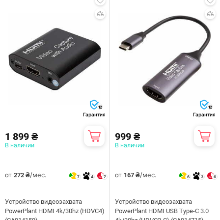
12
12
Гарантия
Гарантия
1 899 ₴
999 ₴
В наличии
В наличии
от
/мес.
от
/мес.
272 ₴
167 ₴
7
4
7
6
3
6
Устройство видеозахвата
Устройство видеозахвата
PowerPlant HDMI 4k/30hz (HDVC4)
PowerPlant HDMI USB Type-C 3.0