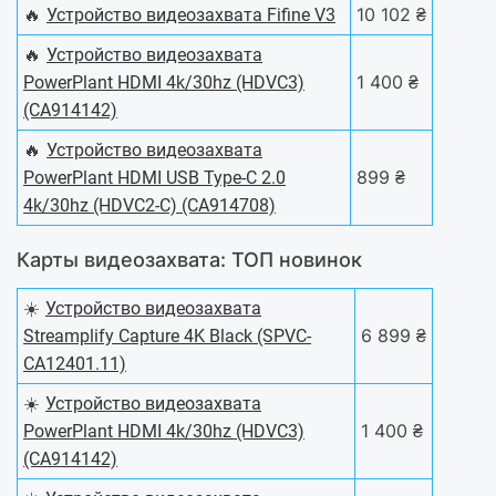
🔥
10 102 ₴
Устройство видеозахвата Fifine V3
🔥
Устройство видеозахвата
1 400 ₴
PowerPlant HDMI 4k/30hz (HDVC3)
(CA914142)
🔥
Устройство видеозахвата
899 ₴
PowerPlant HDMI USB Type-C 2.0
4k/30hz (HDVC2-C) (CA914708)
Карты видеозахвата: ТОП новинок
☀️
Устройство видеозахвата
6 899 ₴
Streamplify Capture 4K Black (SPVC-
CA12401.11)
☀️
Устройство видеозахвата
1 400 ₴
PowerPlant HDMI 4k/30hz (HDVC3)
(CA914142)