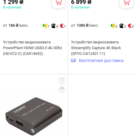
1 299 ₴
6 899 ₴
В наличии
В наличии
от
/мес.
от
/мес.
186 ₴
1380 ₴
7
4
7
5
3
5
Устройство видеозахвата
Устройство видеозахвата
PowerPlant HDMI USB3.0 4k/30hz
Streamplify Capture 4K Black
(HDVC2-C) (CA914692)
(SPVC-CA12401.11)
Бесплатная доставка