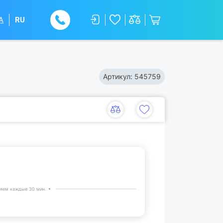
A
RU
Артикул:
545759
яем каждые 30 мин.