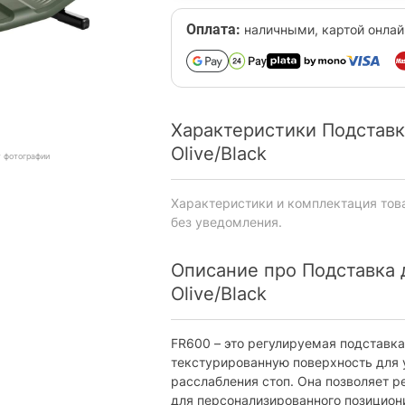
Оплата:
наличными, картой онлай
Характеристики Подставка
Olive/Black
т фотографии
Характеристики и комплектация тов
без уведомления.
Описание про Подставка д
Olive/Black
FR600 – это регулируемая подставка
текстурированную поверхность для
расслабления стоп. Она позволяет ре
для персонализированного позицион