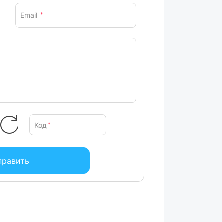
Email
*
Код
*
править