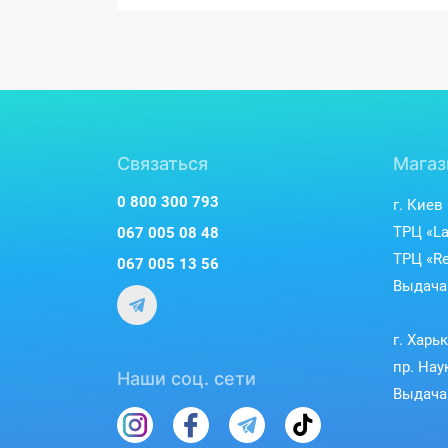
Связаться
Магаз
0 800 300 793
г. Киев
ТРЦ «La
067 005 08 48
ТРЦ «Re
067 005 13 56
Выдача 
г. Харь
пр. Нау
Наши соц. сети
Выдача 