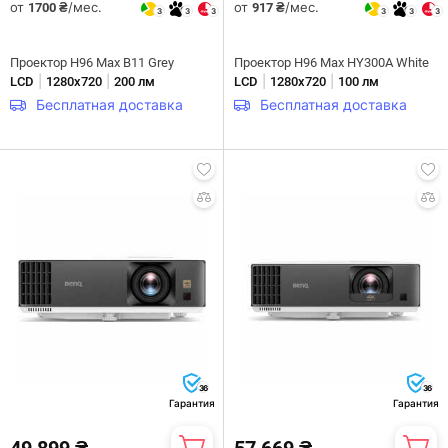
от
/мес.
от
/мес.
1700 ₴
917 ₴
3
3
3
3
3
3
Проектор H96 Max B11 Grey
Проектор H96 Max HY300A White
|
|
|
|
LCD
1280х720
200 лм
LCD
1280х720
100 лм
Бесплатная доставка
Бесплатная доставка
36
36
Гарантия
Гарантия
49 899 ₴
57 669 ₴