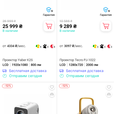
12
12
Гарантия
Гарантия
26 999 ₴
10 586 ₴
25 999 ₴
9 289 ₴
В наличии
В наличии
от
/мес.
от
/мес.
4334 ₴
3097 ₴
6
3
6
3
3
3
Проектор Yaber K2S
Проектор Tecro PJ-1022
|
|
|
|
LCD
1920х1080
800 лм
LCD
1280х720
2000 лм
Бесплатная доставка
Бесплатная доставка
Отправим сегодня
Отправим сегодня
-12%
-12%