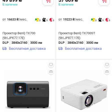
В наличии
В наличии
от
/мес.
от
/мес.
16633 ₴
19223 ₴
2
3
3
2
3
3
Проектор BenQ TK700
Проектор BenQ TK700ST
(9H.JPK77.17E)
(9H.JP877.17E)
|
|
|
|
DLP
3840х2160
3000 лм
DLP
3840х2160
3000 лм
Бесплатная доставка
Бесплатная доставка