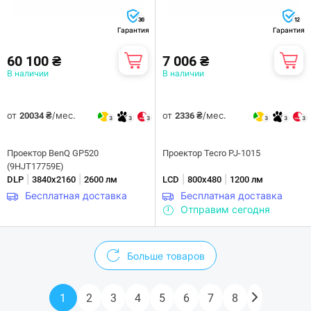
36
12
Гарантия
Гарантия
60 100 ₴
7 006 ₴
В наличии
В наличии
от
/мес.
от
/мес.
20034 ₴
2336 ₴
3
3
3
3
3
3
Проектор BenQ GP520
Проектор Tecro PJ-1015
(9HJT17759E)
|
|
|
|
DLP
3840х2160
2600 лм
LCD
800х480
1200 лм
Бесплатная доставка
Бесплатная доставка
Отправим сегодня
Больше товаров
1
2
3
4
5
6
7
8