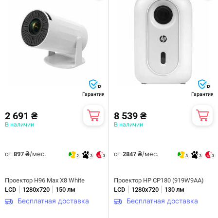
12
12
Гарантия
Гарантия
2 691 ₴
8 539 ₴
В наличии
В наличии
от
/мес.
от
/мес.
897 ₴
2847 ₴
2
3
3
3
3
3
Проектор H96 Max X8 White
Проектор HP CP180 (919W9AA)
|
|
|
|
LCD
1280х720
150 лм
LCD
1280х720
130 лм
Бесплатная доставка
Бесплатная доставка