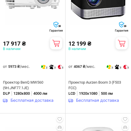
36
36
Гарантия
Гарантия
17 917 ₴
12 199 ₴
В наличии
В наличии
от
/мес.
от
/мес.
5973 ₴
4067 ₴
2
3
3
3
3
3
Проектор BenQ MW560
Проектор Aurzen Boom 3 (F503
(9H.JNF77.1JE)
FCC)
|
|
|
|
DLP
1280х800
4000 лм
LCD
1920х1080
500 лм
Бесплатная доставка
Бесплатная доставка