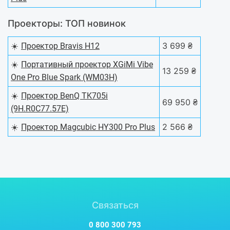
Проекторы: ТОП новинок
☀️
3 699 ₴
Проектор Bravis H12
☀️
Портативный проектор XGiMi Vibe
13 259 ₴
One Pro Blue Spark (WM03H)
☀️
Проектор BenQ TK705i
69 950 ₴
(9H.R0C77.57E)
☀️
2 566 ₴
Проектор Magcubic HY300 Pro Plus
Связаться
0 800 300 793