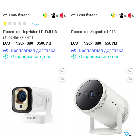
от
/мес.
от
/мес.
1046 ₴
1200 ₴
5
3
5
5
3
5
1
Отзыв
Проектор Hopvision H1 Full HD
Проектор Magcubic L018
(4262456720031)
|
|
|
|
LCD
1920х1080
9500 лм
LCD
1920х1080
650 лм
Бесплатная доставка
Бесплатная доставка
Отправим сегодня
Отправим сегодня