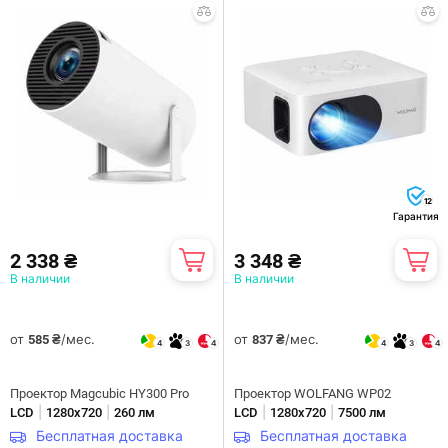
12
Гарантия
2 338 ₴
3 348 ₴
В наличии
В наличии
от
/мес.
от
/мес.
585 ₴
837 ₴
4
3
4
4
3
4
Проектор Magcubic HY300 Pro
Проектор WOLFANG WP02
|
|
|
|
LCD
1280х720
260 лм
LCD
1280х720
7500 лм
Бесплатная доставка
Бесплатная доставка