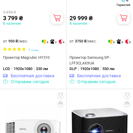
12
Гарантия
3 850 ₴
3 799 ₴
29 999 ₴
В наличии
В наличии
от
/мес.
от
/мес.
950 ₴
3750 ₴
4
3
4
8
6
8
1
Отзыв
Проектор Magcubic HY310
Проектор Samsung SP-
LFF3CLAXXUA
|
|
|
|
LCD
1920х1080
330 лм
DLP
1920х1080
550 лм
Бесплатная доставка
Бесплатная доставка
Отправим сегодня
Отправим сегодня