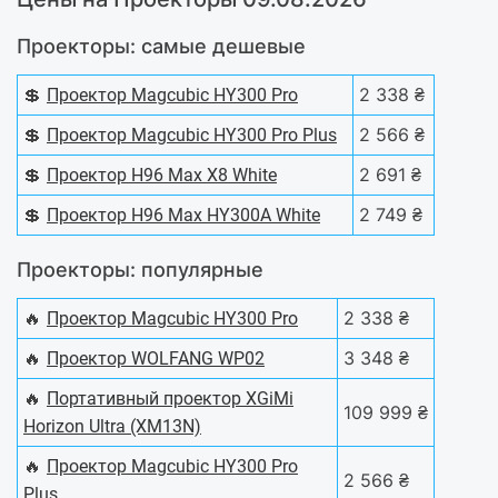
Проекторы: самые дешевые
💲
2 338 ₴
Проектор Magcubic HY300 Pro
💲
2 566 ₴
Проектор Magcubic HY300 Pro Plus
💲
2 691 ₴
Проектор H96 Max X8 White
💲
2 749 ₴
Проектор H96 Max HY300A White
Проекторы: популярные
🔥
2 338 ₴
Проектор Magcubic HY300 Pro
🔥
3 348 ₴
Проектор WOLFANG WP02
🔥
Портативный проектор XGiMi
109 999 ₴
Horizon Ultra (XM13N)
🔥
Проектор Magcubic HY300 Pro
2 566 ₴
Plus