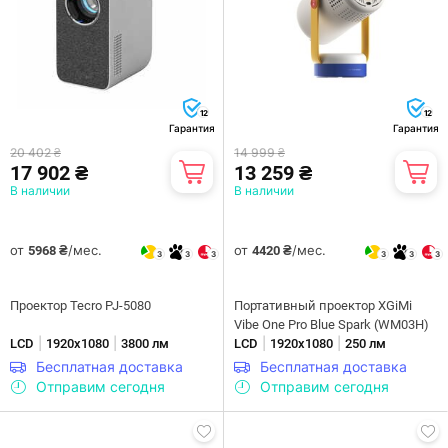
12
12
Гарантия
Гарантия
20 402 ₴
14 999 ₴
17 902 ₴
13 259 ₴
В наличии
В наличии
от
/мес.
от
/мес.
5968 ₴
4420 ₴
3
3
3
3
3
3
Проектор Tecro PJ-5080
Портативный проектор XGiMi
Vibe One Pro Blue Spark (WM03H)
|
|
|
|
LCD
1920х1080
3800 лм
LCD
1920х1080
250 лм
Бесплатная доставка
Бесплатная доставка
Отправим сегодня
Отправим сегодня