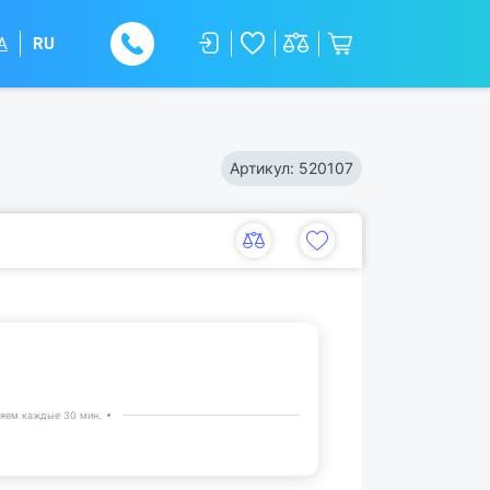
A
RU
Артикул:
520107
яем каждые 30 мин.