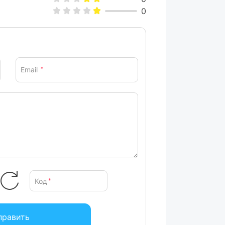
0
Email
*
Код
*
править