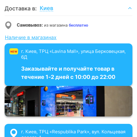
Киев
Доставка в:
Самовывоз:
из магазина
бесплатно
Наличие в магазинах
г. Киев, ТРЦ «Lavina Mall», улица Берковецкая,
NEW
6Д
Заказывайте и получайте товар в
течение 1-2 дней с 10:00 до 22:00
г. Киев, ТРЦ «Respublika Park», вул. Кольцевая