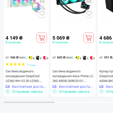
4 149 ₴
5 069 ₴
4 686
В наличии
В наличии
В наличи
от
/мес.
от
/мес.
от
346 ₴
845 ₴
391 ₴
12
8
12
6
3
6
1
Отзыв
Система водяного
Система водяного
Кулер п
охлаждения DeepCool
охлаждения Asus Prime LC
DeepCool
LE360 WH V2 (R-LE360-
360 ARGB (90RC0101-
ASN4-BK
WHAMMN-G-2)
B0EAY0)
Бесплатная доставка
Бесплатная доставка
Отправим завтра
Отправим завтра
Отп