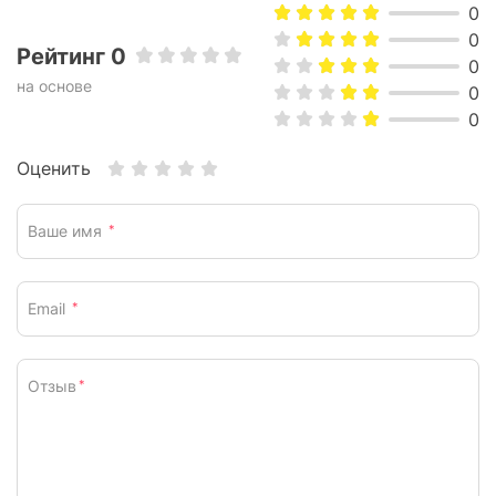
0
Socket 1151:
есть
0
Рейтинг 0
0
Socket 1150:
есть
на основе
0
Сокет AMD
0
Socket AM5:
есть
Оценить
Socket AM4:
есть
Ваше имя
*
Особенности
Подсветка:
ARGB
Email
*
Физические характеристики
Размеры вентилятора, мм:
120 x 120 x 25
Отзыв
*
Цвет :
белый
Вес:
1346 г
Габариты, мм:
282 х 120 х 27