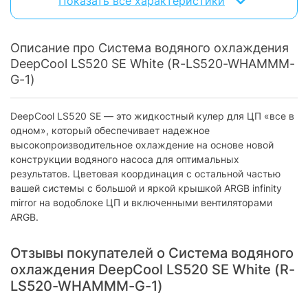
Показать все характеристики
Диаметр вентилятора:
120 мм
Максимальный уровень
32.9
шума (дБ):
Описание про Система водяного охлаждения
Материал радиатора:
DeepCool LS520 SE White (R-LS520-WHAMMM-
алюминий
G-1)
Максимальное TDP (для ЦП
280 W
и видеокарт):
DeepCool LS520 SE — это жидкостный кулер для ЦП «все в
Воздушный поток:
85.85 CFM
одном», который обеспечивает надежное
Количество вентиляторов:
2
высокопроизводительное охлаждение на основе новой
конструкции водяного насоса для оптимальных
Высота системы
27 мм
результатов. Цветовая координация с остальной частью
охлаждения:
вашей системы с большой и яркой крышкой ARGB infinity
Размер водяного
mirror на водоблоке ЦП и включенными вентиляторами
240 мм
охлаждения:
ARGB.
Сокет Intel
Отзывы покупателей о Система водяного
Socket 1700:
есть
охлаждения DeepCool LS520 SE White (R-
LS520-WHAMMM-G-1)
Socket 1200:
есть
Socket 1155:
есть