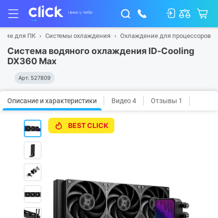
щие для ПК
Системы охлаждения
Охлаждение для процессоров
Система водяного охлаждения ID-Cooling
DX360 Max
Арт.
527809
Описание и характеристики
Видео 4
Отзывы 1
BEST CLICK