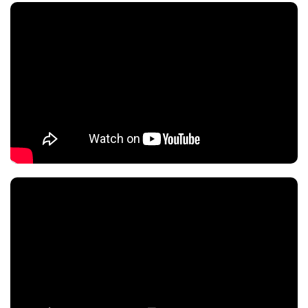
Характеристики и комплектация товара могут изменяться
производителем без уведомления.
Чрезвычайно
производительный насос
DX360 MAX оснащен специально разработанным
насосом 7-го поколения с максимальной
скоростью 2900 об/мин, который эффективно и
почти бесшумно обеспечивает циркуляцию
охлаждающей жидкости, обеспечивая низкую
температуру даже в периоды пиковой
производительности процессора.