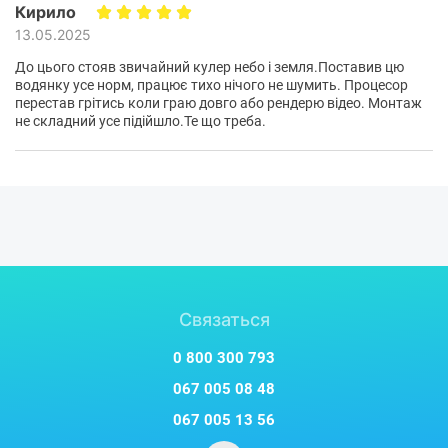
Кирило
13.05.2025
До цього стояв звичайний кулер небо і земля.Поставив цю
водянку усе норм, працює тихо нічого не шумить. Процесор
перестав грітись коли граю довго або рендерю відео. Монтаж
не складний усе підійшло.Те що треба.
Ступенчатая конструкция
входного отверстия
Связаться
Новая ступенчатая конструкция впускного
0 800 300 793
отверстия создает турбулентность во входящем
067 005 08 48
потоке воздуха, что способствует переходу от
067 005 13 56
ламинарного к турбулентному потоку. Это