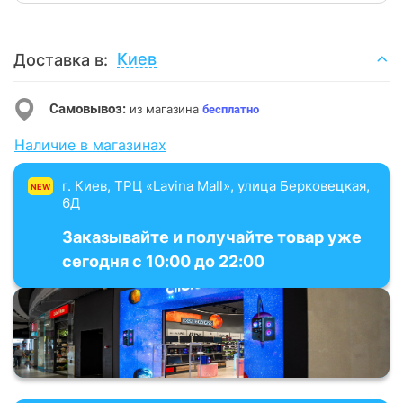
Киев
Доставка в:
Самовывоз:
из магазина
бесплатно
Наличие в магазинах
г. Киев, ТРЦ «Lavina Mall», улица Берковецкая,
NEW
6Д
Заказывайте и получайте товар уже
сегодня с 10:00 до 22:00