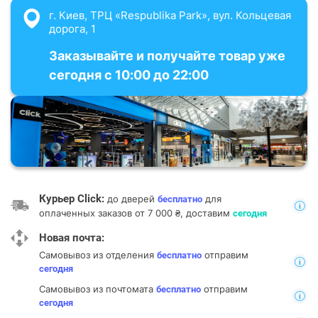
г. Киев, ТРЦ «Respublika Park», вул. Кольцевая
дорога, 1
Заказывайте и получайте товар уже
сегодня с 10:00 до 22:00
Курьер Click:
до дверей
для
бесплатно
оплаченных заказов от 7 000 ₴, доставим
сегодня
Новая почта:
Самовывоз из отделения
отправим
бесплатно
сегодня
Самовывоз из почтомата
отправим
бесплатно
сегодня