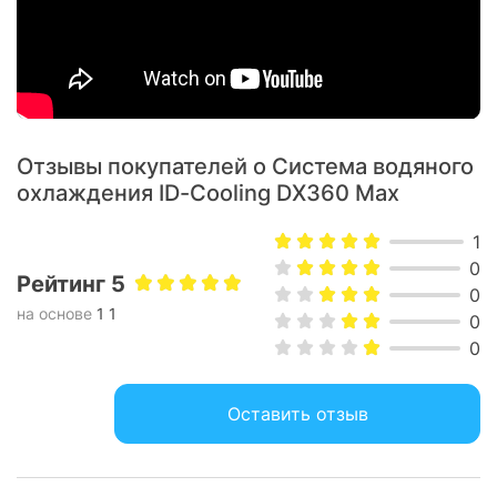
Поверхность охлаждения радиатора толщиной
38 мм увеличена на 40% благодаря увеличению
количества ребер. Это улучшает рассеивание
тепла и увеличивает содержание жидкости. Как
результат, это замедляет накопление тепла в
Отзывы покупателей о Система водяного
системе водяного охлаждения, позволяя
охлаждения ID-Cooling DX360 Max
эффективнее управлять температурными
пиками.
1
0
Рейтинг 5
0
на основе
1 1
0
0
Оставить отзыв