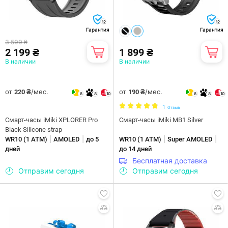
12
12
Гарантия
Гарантия
3 599 ₴
2 199 ₴
1 899 ₴
В наличии
В наличии
от
/мес.
от
/мес.
220 ₴
190 ₴
8
8
10
8
8
10
1
Отзыв
Смарт-часы iMiki XPLORER Pro
Смарт-часы iMiki MB1 Silver
Black Silicone strap
|
|
|
|
WR10 (1 ATM)
AMOLED
до 5
WR10 (1 ATM)
Super AMOLED
дней
до 14 дней
Бесплатная доставка
Отправим сегодня
Отправим сегодня