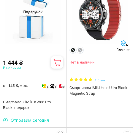
12
Гарантия
1 444 ₴
Нет в наличии
В наличии
1
Отзыв
от
/мес.
145 ₴
8
8
10
Смарт-часы iMiki Holo Ultra Black
Magnetic Strap
Смарт-часы iMiki KW66 Pro
Black_подарок
Отправим сегодня