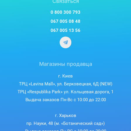
Связаться
изображение с более насыщенными цветами и
детальной передачей каждого элемента. Вы получаете
0 800 300 793
максимальный комфорт при просмотре контента с
067 005 08 48
повышенной детализацией.
067 005 13 56
Магазины продавца
г. Киев
ТРЦ «Lavina Mall», ул. Берковецкая, 6Д (NEW)
ТРЦ «Respublika Park» ул. Кольцевая дорога, 1
Идеальный просмотр при
Выдача заказов Пн-Вс с 10:00 до 22:00
любом освещении
г. Харьков
пр. Науки, 48 (м. «Ботанический сад»)
Адаптивный HDR автоматически регулирует
изображение в соответствии с типом видеоконтента и