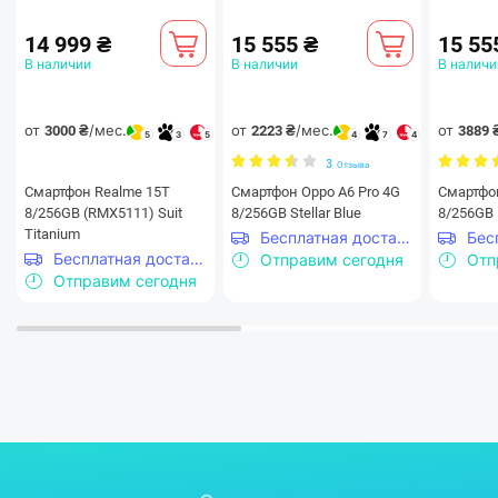
14 999 ₴
15 555 ₴
15 55
В наличии
В наличии
В наличи
от
/мес.
от
/мес.
от
3000 ₴
2223 ₴
3889 
5
3
5
4
7
4
3
Отзыва
Смартфон Realme 15T
Смартфон Oppo A6 Pro 4G
Смартфон
8/256GB (RMX5111) Suit
8/256GB Stellar Blue
8/256GB 
Titanium
Бесплатная доставка
Бесплатная доставка
Отправим сегодня
Отп
Отправим сегодня
Максимальная яркость и
детализация
Благодаря улучшенной контрастности, Pro HDR-
дисплей повышает пиковую яркость HDR-контента до 8
раз, что позволяет получить впечатляющее, четкое