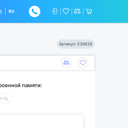
A
RU
Артикул:
539629
роенной памяти:
6 ГБ