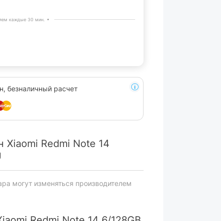
яем каждые 30 мин.
н, безналичный расчет
 Xiaomi Redmi Note 14
U
ара могут изменяться производителем
iaomi Redmi Note 14 6/128GB