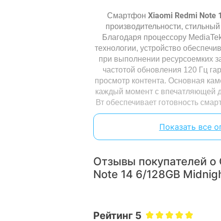
Xiaomi Redmi Note 
Смартфон
производительности, стильный
Благодаря процессору MediaTek 
технологии, устройство обеспечив
при выполнении ресурсоемких з
частотой обновления 120 Гц га
просмотр контента. Основная кам
каждый момент с впечатляющей де
Вт обеспечивает готовность смар
Note 14 с
оздан для тех, к
Показать все о
Отзывы покупателей о 
Note 14 6/128GB Midnig
Рейтинг 5