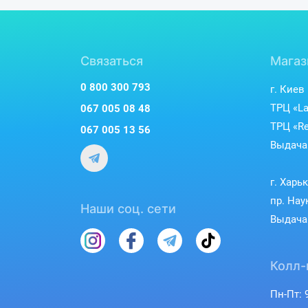
Связаться
Магаз
0 800 300 793
г. Киев
ТРЦ «La
067 005 08 48
ТРЦ «Re
067 005 13 56
Выдача 
г. Харь
пр. Нау
Наши соц. сети
Выдача 
Колл-
Пн-Пт: 9