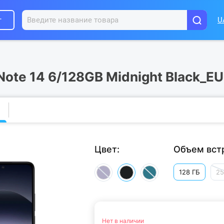
г
U
ote 14 6/128GB Midnight Black_EU
Цвет:
Объем вст
128 ГБ
25
Нет в наличии