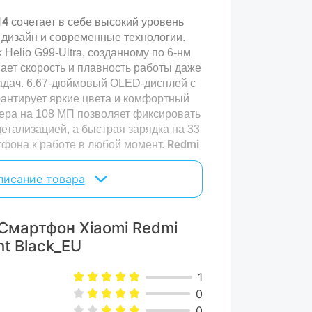
14
сочетает в себе высокий уровень
 дизайн и современные технологии.
Helio G99-Ultra, созданному по 6-нм
ает скорость и плавность работы даже
адач. 6.67-дюймовый OLED-дисплей с
рантирует яркие цвета и комфортный
ера на 108 МП позволяет фиксировать
тализацией, а быстрая зарядка на 33
Redmi
тфона к работе в любой момент.
то ценит удобство и надежность.
писание товара
Смартфон Xiaomi Redmi
ht Black_EU
1
0
0