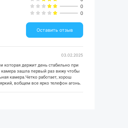
0
0
афия на новом уровне
Оставить отзыв
ременную систему камер, которая
о с высокой детализацией. Основная
03.02.2025
т четкость даже при увеличении, а
печивают разнообразные творческие
еи которая держит день стабильно при
 макросъемка и ночные кадры станут
и камера зашла первый раз вижу чтобы
и для каждого.
ная камера.Четко работает, хорош
яркий, вобщем все ярко телефон агонь.