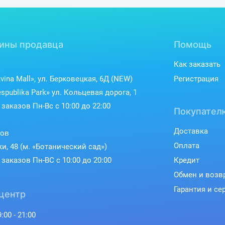
ины продавца
Помощь
Как заказать
vina Mall», ул. Берковецкая, 6Д (NEW)
Регистрация
Четкость и детал
spublika Park» ул. Кольцевая дорога, 1
заказов Пн-Вс с 10:00 до 22:00
Благодаря основному модулю 
Покупател
выглядят четко и насыщенно. 
высокое качество фотографий, 
Доставка
ков
ультра-широкий угол и ночная съ
Оплата
ки, 48 (м. «Ботанический сад»)
получать професс
заказов Пн-ВС с 10:00 до 20:00
Кредит
Обмен и возв
Гарантия и се
центр
:00 - 21:00