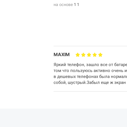
на основе
1 1
Мобильная фотогр
Redmi Note 14
предлагает сов
позволяет снимать фото и виде
MAXIM
камера на 108 МП гарантируе
вспомогательные сенсоры обес
Яркий телефон, зашло все от батар
возможности: портретный режим,
том что пользуюсь активно очень 
доступным
в дешевых телефонах была нормаль
собой, шустрый.Забыл еще ж экран 