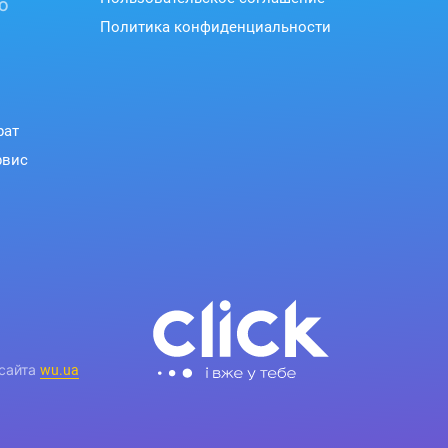
ю
Политика конфиденциальности
рат
вных циферблатов или устанавливайте
рвис
ще никогда не была такой простой.
 сайта
wu.ua