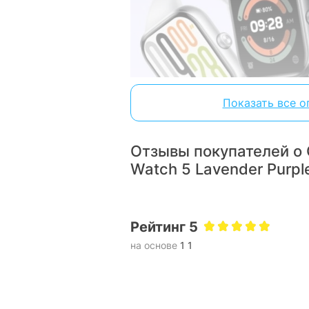
Показать все о
Отзывы покупателей о 
Максимум экра
Watch 5 Lavender Purp
Redmi Watch 5
отличается увели
с ультратонкими рамками, кото
Рейтинг 5
больше пространства для инфо
фун
на основе
1 1