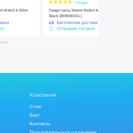
1
Отзыв
i Watch 6 Silver
Смарт-часы Xiaomi Redmi Watch 6 Obsidian
Black (BHR08CIGL)
авка
Бесплатная доставка
ня
Отправим сегодня
смена стиля
яет заменить ремешок за несколько
екунд.
Компания
О нас
Блог
Контакты
Пользовательское соглашение