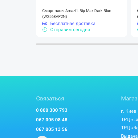
Смарт-часы Amazfit Bip Max Dark Blue
(W2568AP2N)
Бесплатная доставка
Отправим сегодня
Связаться
Магаз
0 800 300 793
г. Киев
ТРЦ «La
067 005 08 48
ТРЦ «Re
067 005 13 56
Выдача 