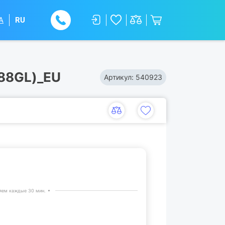
A
RU
388GL)_EU
Артикул:
540923
яем каждые 30 мин.