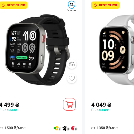
12
BEST CLICK
BEST CLICK
Гарантия
Стильный корпус 
Металлическая отделка корпуса в
устройству современный вид. В
стали позволяет быстро перекл
4 499 ₴
4 049 ₴
удобства в повсе
В наличии
В наличии
от
/мес.
от
/мес.
1500 ₴
1350 ₴
3
3
3