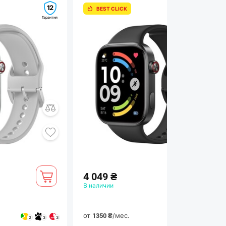
12
12
BEST CLICK
Гарантия
Гарантия
и удобное управление
 сочетании с точной огранкой придает
ращающаяся коронка из нержавеющей
ючаться между функциями, добавляя
4 049 ₴
дневном пользовании.
В наличии
от
/мес.
1350 ₴
2
3
3
2
3
3