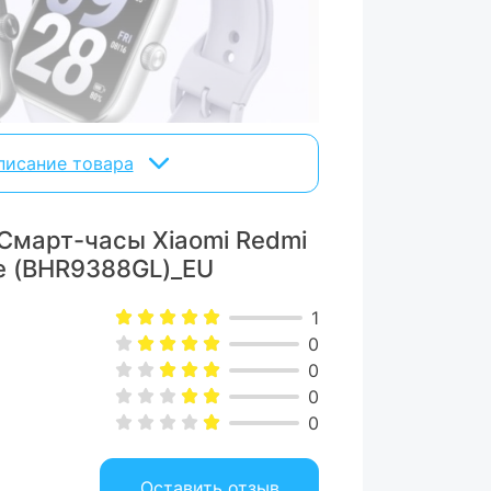
писание товара
Смарт-часы Xiaomi Redmi
на, минимум рамок
le (BHR9388GL)_EU
ченным AMOLED-дисплеем 2,07 дюйма
1
рые почти не заметны. Это означает
0
рмации и более удобное управление
0
кциями.
0
0
Оставить отзыв