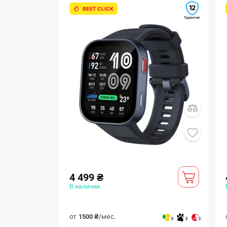
12
BEST CLICK
Гарантия
4 499 ₴
В наличии
от
/мес.
1500 ₴
3
3
3