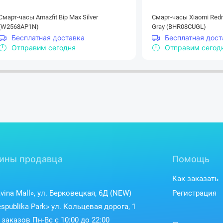
Смарт-часы Amazfit Bip Max Silver
Смарт-часы Xiaomi Redm
(W2568AP1N)
Gray (BHR08CUGL)
Бесплатная доставка
Бесплатная дост
Отправим сегодня
Отправим сегод
Быстрая 
Быстросъемный механизм позвол
с
ины продавца
Помощь
Как заказать
vina Mall», ул. Берковецкая, 6Д (NEW)
Регистрация
spublika Park» ул. Кольцевая дорога, 1
заказов Пн-Вс с 10:00 до 22:00