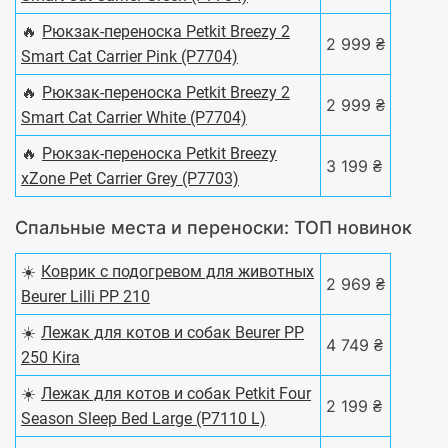
🔥
Рюкзак-переноска Petkit Breezy 2
2 999 ₴
Smart Cat Carrier Pink (P7704)
🔥
Рюкзак-переноска Petkit Breezy 2
2 999 ₴
Smart Cat Carrier White (P7704)
🔥
Рюкзак-переноска Petkit Breezy
3 199 ₴
xZone Pet Carrier Grey (P7703)
Спальные места и переноски: ТОП новинок
☀️
Коврик с подогревом для животных
2 969 ₴
Beurer Lilli PP 210
☀️
Лежак для котов и собак Beurer PP
4 749 ₴
250 Kira
☀️
Лежак для котов и собак Petkit Four
2 199 ₴
Season Sleep Bed Large (P7110 L)