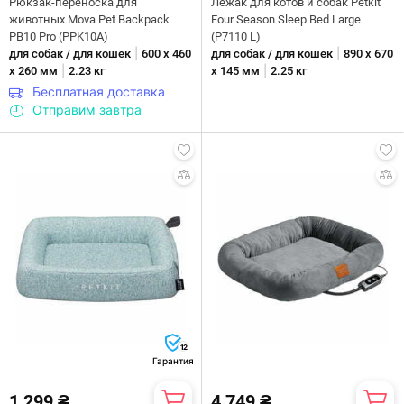
Рюкзак-переноска для
Лежак для котов и собак Petkit
животных Mova Pet Backpack
Four Season Sleep Bed Large
PB10 Pro (PPK10A)
(P7110 L)
|
|
для собак / для кошек
600 х 460
для собак / для кошек
890 х 670
|
|
х 260 мм
2.23 кг
х 145 мм
2.25 кг
Бесплатная доставка
Отправим завтра
12
Гарантия
1 299 ₴
4 749 ₴