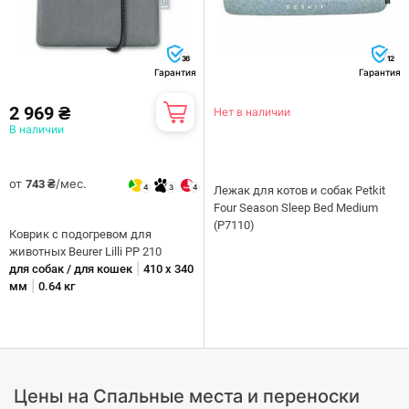
36
12
Гарантия
Гарантия
2 969 ₴
Нет в наличии
В наличии
от
/мес.
743 ₴
4
3
4
Лежак для котов и собак Petkit
Four Season Sleep Bed Medium
(P7110)
Коврик с подогревом для
животных Beurer Lilli PP 210
|
для собак / для кошек
410 х 340
|
мм
0.64 кг
Цены на Спальные места и переноски