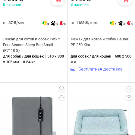
В наличии
В наличии
от
/мес.
от
/мес.
87 ₴
1188 ₴
15
15
15
4
3
4
Лежак для котов и собак Petkit
Лежак для котов и собак Beurer
Four Season Sleep Bed Small
PP 250 Kira
(P7110 S)
|
|
для собак / для кошек
510 х 390
для собак / для кошек
600 х 500
|
х 105 мм
0.64 кг
мм
Бесплатная доставка