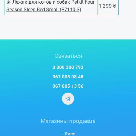
☀️
Лежак для котов и собак Petkit Four
1 299 ₴
Season Sleep Bed Small (P7110 S)
Связаться
0 800 300 793
067 005 08 48
067 005 13 56
Магазины продавца
г. Киев