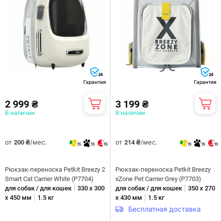
24
24
Гарантия
Гарантия
2 999 ₴
3 199 ₴
В наличии
В наличии
от
/мес.
от
/мес.
200 ₴
214 ₴
15
15
15
15
15
15
Рюкзак-переноска Petkit Breezy 2
Рюкзак-переноска Petkit Breezy
Smart Cat Carrier White (P7704)
xZone Pet Carrier Grey (P7703)
|
|
для собак / для кошек
330 х 300
для собак / для кошек
350 x 270
|
|
х 450 мм
1.5 кг
x 430 мм
1.5 кг
Бесплатная доставка