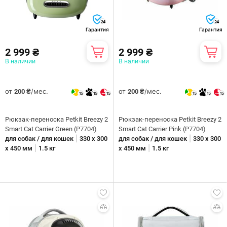
24
24
Гарантия
Гарантия
2 999 ₴
2 999 ₴
В наличии
В наличии
от
/мес.
от
/мес.
200 ₴
200 ₴
15
15
15
15
15
15
Рюкзак-переноска Petkit Breezy 2
Рюкзак-переноска Petkit Breezy 2
Smart Cat Carrier Green (P7704)
Smart Cat Carrier Pink (P7704)
|
|
для собак / для кошек
330 х 300
для собак / для кошек
330 х 300
|
|
х 450 мм
1.5 кг
х 450 мм
1.5 кг