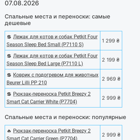
07.08.2026
Спальные места и переноски: самые
дешевые
💲
Лежак для котов и собак Petkit Four
1 299 ₴
Season Sleep Bed Small (P7110 S)
💲
Лежак для котов и собак Petkit Four
2 199 ₴
Season Sleep Bed Large (P7110 L)
💲
Коврик с подогревом для животных
2 969 ₴
Beurer Lilli PP 210
💲
Рюкзак-переноска Petkit Breezy 2
2 999 ₴
Smart Cat Carrier White (P7704)
Спальные места и переноски: популярные
🔥
Рюкзак-переноска Petkit Breezy 2
2 999 ₴
Smart Cat Carrier Green (P7704)