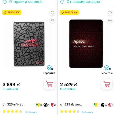
Отправим сегодня
Отправим сегодня
BEST CLICK
BEST CLICK
36
36
Гарантия
Гарантия
3 899 ₴
2 529 ₴
В наличии
В наличии
от
/мес.
от
/мес.
325 ₴
211 ₴
12
10
12
12
10
12
10
6
Отзывов
Отзывов