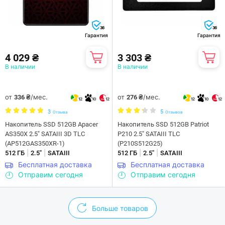
36
36
Гарантия
Гарантия
4 029 ₴
3 303 ₴
В наличии
В наличии
от
/мес.
от
/мес.
336 ₴
276 ₴
12
10
12
12
10
12
3
5
Отзыва
Отзывов
Накопитель SSD 512GB Apacer
Накопитель SSD 512GB Patriot
AS350X 2.5" SATAIII 3D TLC
P210 2.5" SATAIII TLC
(AP512GAS350XR-1)
(P210S512G25)
|
|
|
|
512 ГБ
2.5"
SATAIII
512 ГБ
2.5"
SATAIII
Бесплатная доставка
Бесплатная доставка
Отправим сегодня
Отправим сегодня
Больше товаров