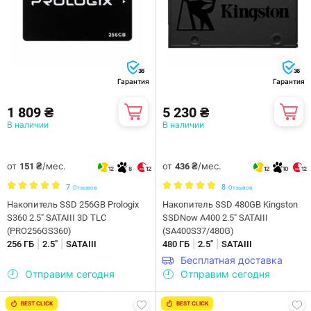
36
36
Гарантия
Гарантия
1 809 ₴
5 230 ₴
В наличии
В наличии
от
/мес.
от
/мес.
151 ₴
436 ₴
12
8
12
12
10
12
7
8
Отзывов
Отзывов
Накопитель SSD 256GB Prologix
Накопитель SSD 480GB Kingston
S360 2.5" SATAIII 3D TLC
SSDNow A400 2.5" SATAIII
(PRO256GS360)
(SA400S37/480G)
|
|
|
|
256 ГБ
2.5"
SATAIII
480 ГБ
2.5"
SATAIII
Бесплатная доставка
Отправим сегодня
Отправим сегодня
BEST CLICK
BEST CLICK