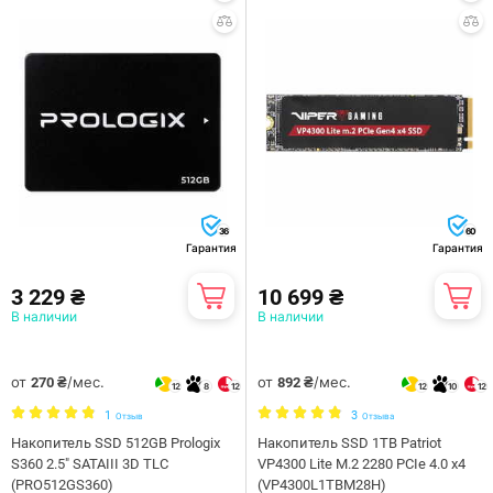
36
60
Гарантия
Гарантия
3 229 ₴
10 699 ₴
В наличии
В наличии
от
/мес.
от
/мес.
270 ₴
892 ₴
12
8
12
12
10
12
1
3
Отзыв
Отзыва
Накопитель SSD 512GB Prologix
Накопитель SSD 1TB Patriot
S360 2.5" SATAIII 3D TLC
VP4300 Lite M.2 2280 PCIe 4.0 x4
(PRO512GS360)
(VP4300L1TBM28H)