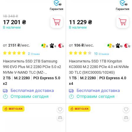
60
60
Гарантия
Гарантия
18 348 ₴
17 201 ₴
11 229 ₴
В наличии
В наличии
от
/мес.
от
/мес.
2151 ₴
936 ₴
8
6
8
12
10
12
2
10
Отзыва
Отзывов
Накопитель SSD 2ТB Samsung
Накопитель SSD 1TB Kingston
990 EVO Plus M.2 2280 PCIe 5.0 x2
KC3000 M.2 2280 PCIe 4.0 x4 NVMe
NVMe V-NAND TLC (MZ-
3D TLC (SKC3000S/1024G)
|
|
|
|
V9S2T0BW)
2 ТБ
M.2 2280
PCI Express 5.0
1 ТБ
M.2 2280
PCI Express 4.0
x2
x4
Бесплатная доставка
Бесплатная доставка
Отправим сегодня
Отправим сегодня
BEST CLICK
BEST CLICK