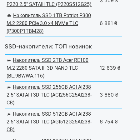
3 509 ₴
P220 2.5" SATAIII TLC (P220S512G25)
🔥
Накопитель SSD 1TB Patriot P300
6 881 ₴
M.2 2280 PCIe 3.0 x4 NVMe TLC
(P300P1TBM28)
SSD-накопители: ТОП новинок
☀️
Накопитель SSD 2TB Acer RE100
12 639 ₴
M.2 2280 SATA III 3D NAND TLC
(BL.9BWWA.116)
☀️
Накопитель SSD 256GB AGI AI238
3 660 ₴
2.5" SATAIII 3D TLC (AGI256G25AI238-
CB)
☀️
Накопитель SSD 512GB AGI AI238
6 754 ₴
2.5" SATAIII 3D TLC (AGI512G25AI238-
CB)