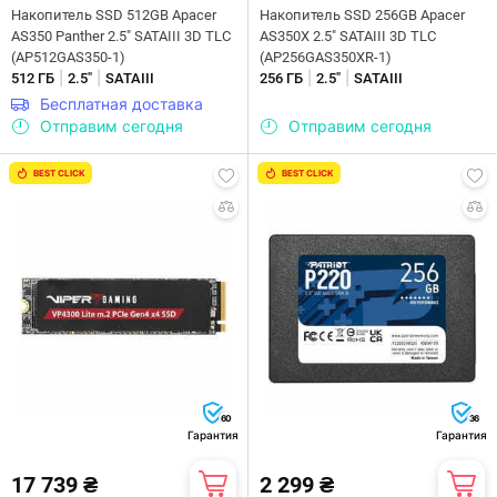
Накопитель SSD 512GB Apacer
Накопитель SSD 256GB Apacer
AS350 Panther 2.5" SATAIII 3D TLC
AS350X 2.5" SATAIII 3D TLC
(AP512GAS350-1)
(AP256GAS350XR-1)
|
|
|
|
512 ГБ
2.5"
SATAIII
256 ГБ
2.5"
SATAIII
Бесплатная доставка
Отправим сегодня
Отправим сегодня
BEST CLICK
BEST CLICK
60
36
Гарантия
Гарантия
17 739 ₴
2 299 ₴