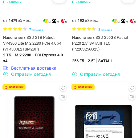
В наличии
В наличии
от
/мес.
от
/мес.
1479 ₴
192 ₴
12
10
12
12
10
12
7
8
Отзывов
Отзывов
Накопитель SSD 2TB Patriot
Накопитель SSD 256GB Patriot
VP4300 Lite M.2 2280 PCIe 4.0 x4
P220 2.5" SATAIII TLC
(VP4300L2TBM28H)
(P220S256G25)
|
|
2 ТБ
M.2 2280
PCI Express 4.0
|
|
x4
256 ГБ
2.5"
SATAIII
Бесплатная доставка
Отправим сегодня
Отправим сегодня
BEST CLICK
BEST CLICK