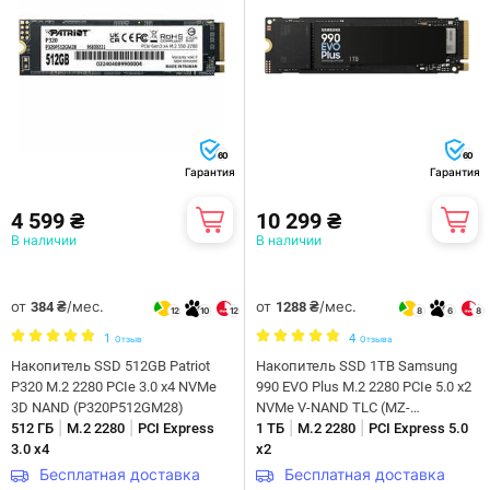
60
60
Гарантия
Гарантия
4 599 ₴
10 299 ₴
В наличии
В наличии
от
/мес.
от
/мес.
384 ₴
1288 ₴
12
10
12
8
6
8
1
4
Отзыв
Отзыва
Накопитель SSD 512GB Patriot
Накопитель SSD 1ТB Samsung
P320 M.2 2280 PCIe 3.0 x4 NVMe
990 EVO Plus M.2 2280 PCIe 5.0 x2
3D NAND (P320P512GM28)
NVMe V-NAND TLC (MZ-
|
|
|
|
512 ГБ
M.2 2280
PCI Express
V9S1T0BW)
1 ТБ
M.2 2280
PCI Express 5.0
3.0 x4
x2
Бесплатная доставка
Бесплатная доставка