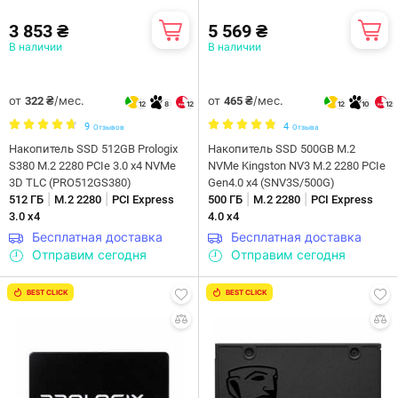
3 853 ₴
5 569 ₴
В наличии
В наличии
от
/мес.
от
/мес.
322 ₴
465 ₴
12
8
12
12
10
12
9
4
Отзывов
Отзыва
Накопитель SSD 512GB Prologix
Накопитель SSD 500GB M.2
S380 M.2 2280 PCIe 3.0 x4 NVMe
NVMe Kingston NV3 M.2 2280 PCIe
3D TLC (PRO512GS380)
Gen4.0 x4 (SNV3S/500G)
|
|
|
|
512 ГБ
M.2 2280
PCI Express
500 ГБ
M.2 2280
PCI Express
3.0 x4
4.0 x4
Бесплатная доставка
Бесплатная доставка
Отправим сегодня
Отправим сегодня
BEST CLICK
BEST CLICK