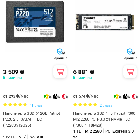
36
60
Гарантия
Гарантия
3 509 ₴
6 881 ₴
В наличии
В наличии
от
/мес.
от
/мес.
293 ₴
574 ₴
12
10
12
12
10
12
41
2
Отзыв
Отзыва
Накопитель SSD 512GB Patriot
Накопитель SSD 1TB Patriot P300
P220 2.5" SATAIII TLC
M.2 2280 PCIe 3.0 x4 NVMe TLC
(P220S512G25)
(P300P1TBM28)
|
|
1 ТБ
M.2 2280
PCI Express 3.0
|
|
512 ГБ
2.5"
SATAIII
x4