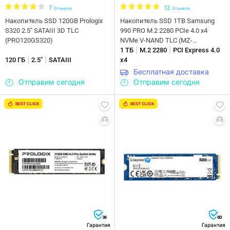
7
12
Отзывов
Отзывов
Накопитель SSD 120GB Prologix
Накопитель SSD 1ТB Samsung
S320 2.5" SATAIII 3D TLC
990 PRO M.2 2280 PCIe 4.0 x4
(PRO120GS320)
NVMe V-NAND TLC (MZ-
|
|
V9P1T0BW)
1 ТБ
M.2 2280
PCI Express 4.0
|
|
120 ГБ
2.5"
SATAIII
x4
Бесплатная доставка
Отправим сегодня
Отправим сегодня
BEST CLICK
BEST CLICK
36
60
Гарантия
Гарантия