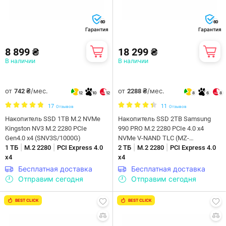
60
60
Гарантия
Гарантия
8 899 ₴
18 299 ₴
В наличии
В наличии
от
/мес.
от
/мес.
742 ₴
2288 ₴
12
10
12
8
6
8
17
11
Отзывов
Отзывов
Накопитель SSD 1TB M.2 NVMe
Накопитель SSD 2ТB Samsung
Kingston NV3 M.2 2280 PCIe
990 PRO M.2 2280 PCIe 4.0 x4
Gen4.0 x4 (SNV3S/1000G)
NVMe V-NAND TLC (MZ-
|
|
|
|
1 ТБ
M.2 2280
PCI Express 4.0
V9P2T0BW)
2 ТБ
M.2 2280
PCI Express 4.0
x4
x4
Бесплатная доставка
Бесплатная доставка
Отправим сегодня
Отправим сегодня
BEST CLICK
BEST CLICK