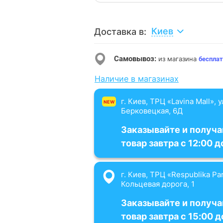
Киев
Доставка в:
Самовывоз:
из магазина
бесплат
Наличие в магазинах
г. Киев, ТРЦ «Lavina Mall», 
NEW
Берковецкая, 6Д
Заказывайте и получа
товар завтра с 12:00 д
г. Киев, ТРЦ «Respublika Par
Кольцевая дорога, 1
Заказывайте и получа
товар завтра с 15:00 д