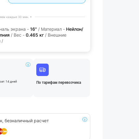
яем каждые 30 мин.
наль экрана -
16"
/ Материал -
Нейлон/
лния
/ Вес -
0.465 кг
/ Внешние
и
/
ат: 14 дней
По тарифам перевозчика
н, безналичный расчет