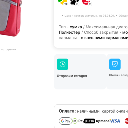
11
6
11
Цена и наличие актуальны на 06.08.26.
Обновл
Тип -
сумка
/ Максимальная диаго
Полиэстер
/ Способ закрытия -
мо
карманы -
с внешними карманам
т фотографии
Обмен и возвр
Отправим сегодня
Оплата:
наличными, картой онлай