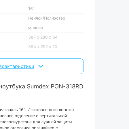
16"
Нейлон/Полиэстер
молния
387 x 286 x 64
394 x 292 x 70
характеристики
Красный/Серый
0.465 кг
 ноутбука Sumdex PON-318RD
с внешними карманами
агональ 16". Изготовлено из легкого
мень:
есть
новное отделение с вертикальной
пенополиуретана для лучшей защиты
ара могут изменяться производителем
рное отделение органайзер с