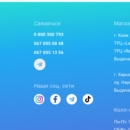
Связаться
Магаз
0 800 300 793
г. Киев
ТРЦ «La
067 005 08 48
ТРЦ «Re
067 005 13 56
Выдача 
г. Харь
пр. Нау
Наши соц. сети
Выдача 
Колл-
Пн-Пт: 9
Сб-Вс: 1