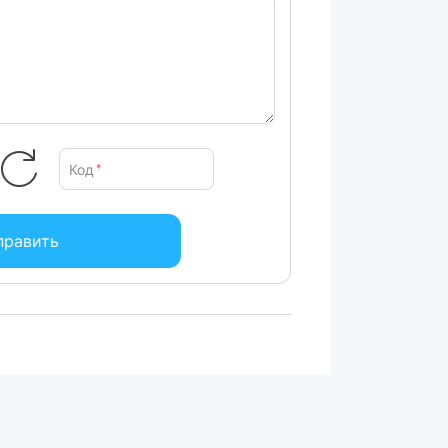
Код
*
править