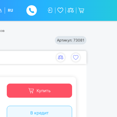
A
RU
ков
Артикул:
73081
Купить
В кредит