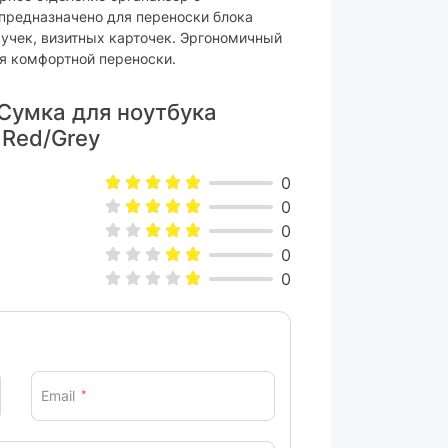
редназначено для переноски блока
ручек, визитных карточек. Эргономичный
ля комфортной переноски.
Сумка для ноутбука
 Red/Grey
0
0
0
0
0
Email
*