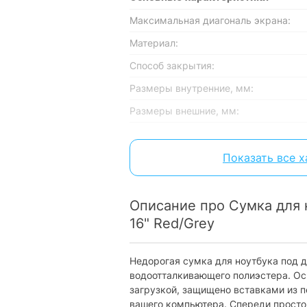
Максимальная диагональ экрана:
Материал:
Способ закрытия:
Размеры внутренние, мм:
Размеры внешние, мм:
Физические характеристики
Показать все 
Цвет:
Вес:
Описание про Сумка для
Особенности
16" Red/Grey
Внешние карманы:
Недорогая сумка для ноутбука под ди
Регулируемый съёмный плечевой ре
водоотталкивающего полиэстера. Ос
загрузкой, защищено вставками из 
Характеристики и комплектация тов
вашего компьютера. Спереди просто
без уведомления.