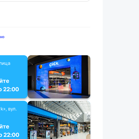
но
улица
йте
о 22:00
k», вул.
йте
о 22:00