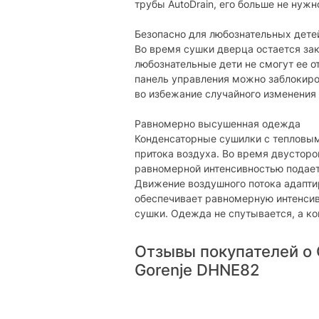
Управление
трубы AutoDrain, его больше не нуж
Тип управления:
электронное
Безопасно для любознательных дете
Во время сушки дверца остается за
Отсрочка старта:
есть
любознательные дети не смогут ее о
Smart-управление:
отсутствует
панель управления можно заблокир
во избежание случайного изменения 
Установка степени
есть
сушки:
Равномерно высушенная одежда
Настройка времени
есть
Конденсаторные сушилки с тепловы
сушки:
притока воздуха. Во время двусторо
равномерной интенсивностью подает
Защита
Движение воздушного потока адапти
Защита от протечек
обеспечивает равномерную интенсив
есть
воды:
сушки. Одежда не спутывается, а ко
Блокировка от
есть
детей:
Отзывы покупателей о
Gorenje DHNE82
Конструктивные особенности
Установка в
есть
колонну: