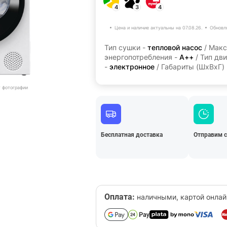
4
3
4
Цена и наличие актуальны на 07.08.26.
Обновл
Тип сушки -
тепловой насос
/ Макс
энергопотребления -
А++
/ Тип дви
-
электронное
/ Габариты (ШхВхГ)
т фотографии
Бесплатная доставка
Отправим 
Оплата:
наличными, картой онлай