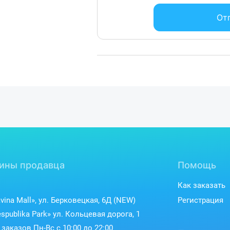
без уведомления.
От
ины продавца
Помощь
Как заказать
vina Mall», ул. Берковецкая, 6Д (NEW)
Регистрация
spublika Park» ул. Кольцевая дорога, 1
заказов Пн-Вс с 10:00 до 22:00