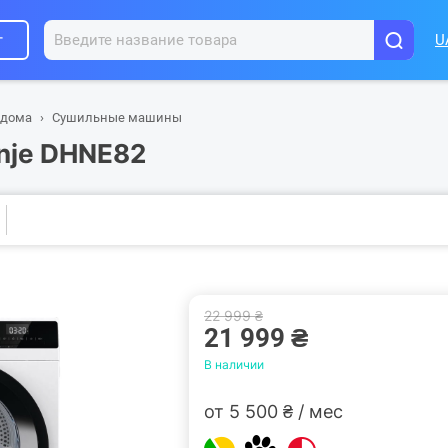
г
U
 дома
Сушильные машины
nje DHNE82
22 999 ₴
21 999 ₴
В наличии
от 5 500 ₴ / мес