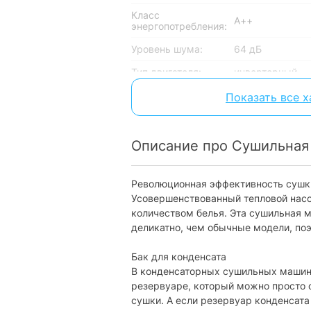
Класс
А++
энергопотребления:
Уровень шума:
64 дБ
Тип двигателя:
инверторный
Показать все 
Оснащение
Дисплей:
есть
Описание про Сушильная
Шланг для отвода
входит в компл
конденсата:
Подсветка
Революционная эффективность сушк
сушильного
без подсветки
Усовершенствованный тепловой насо
барабана:
количеством белья. Эта сушильная 
Тип слива:
деликатно, чем обычные модели, по
встроенный кон
Индикация
Бак для конденсата
заполнения
есть
В конденсаторных сушильных машин
емкости для
конденсата:
резервуаре, который можно просто
сушки. А если резервуар конденсат