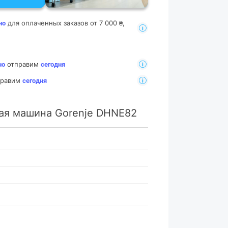
для оплаченных заказов от 7 000 ₴,
но
отправим
но
сегодня
тправим
сегодня
ая машина Gorenje DHNE82