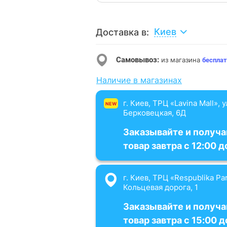
Киев
Доставка в:
Самовывоз:
из магазина
бесплат
Наличие в магазинах
г. Киев, ТРЦ «Lavina Mall», 
NEW
Берковецкая, 6Д
Заказывайте и получа
товар завтра с 12:00 д
г. Киев, ТРЦ «Respublika Par
Кольцевая дорога, 1
Заказывайте и получа
товар завтра с 15:00 д