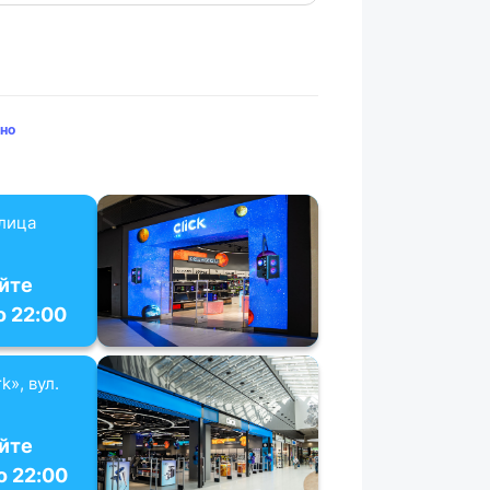
но
улица
йте
о 22:00
k», вул.
йте
о 22:00