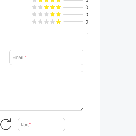
0
0
0
0
ика, нежное, освежение воздухом,
30, рубашки, экстра гигиена, детский,
Email
*
ортивный, подушка, постельное белье,
мя
мм
м
Код
*
ара могут изменяться производителем