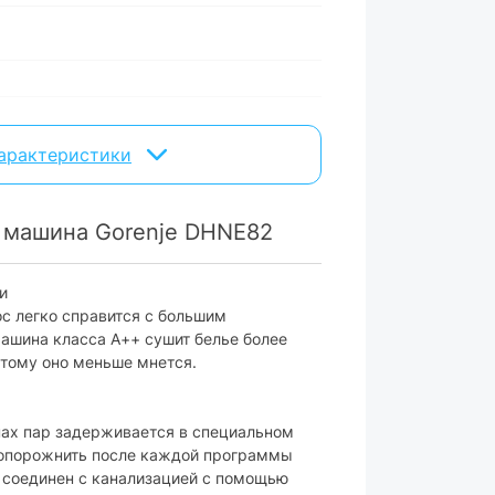
характеристики
 машина Gorenje DHNE82
ект поставки
и
с легко справится с большим
машина класса A++ сушит белье более
этому оно меньше мнется.
тейнер + подключение к канализации
ах пар задерживается в специальном
 опорожнить после каждой программы
а соединен с канализацией с помощью