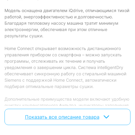
Отсрочка старта:
отсутствует
Модель оснащена двигателем iQdrive, отличающимся тихой
Smart-управление:
через Wi-Fi
работой, энергоэффективностью и долговечностью.
Благодаря тепловому насосу машина тратит минимум
Настройка времени
есть
сушки:
электроэнергии, обеспечивая при этом отличные
результаты сушки.
Защита
Home Connect открывает возможность дистанционного
Блокировка от
есть
управления прибором со смартфона – можно запускать
детей:
программы, отслеживать их течение и получать
уведомления о завершении цикла. Система intelligentDry
Конструктивные особенности
обеспечивает синхронную работу со стиральной машиной
Установка в
Siemens с поддержкой Home Connect, автоматически
есть
колонну:
подбирая оптимальные параметры сушки.
Перенавешивание
отсутствует
дверей:
Дополнительные преимущества модели включают удобную
очистку конденсаторного фильтра, индикаторы заполнения
Программы
резервуара и состояния фильтра, цифровой дисплей с
Показать все описание товара
отображением остаточного времени, а также программу
Количество
экспресс-сушки для быстрых результатов.
15
программ: