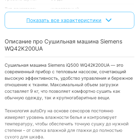
Тип двигателя:
инверторный
Показать все характеристики
Оснащение
Дисплей:
есть
Описание про Сушильная машина Siemens
Шланг для отвода
не входит в комплект поставки
конденсата:
WQ42K200UA
Подсветка
сушильного
без подсветки
Сушильная машина Siemens iQ500 WQ42K200UA — это
барабана:
современный прибор с тепловым насосом, сочетающий
высокую эффективность, удобство управления и бережное
встроенный контейнер + подключение
Тип слива:
к канализации
отношение к тканям. Максимальный объем загрузки
составляет 9 кг, что позволяет комфортно сушить как
Индикация
обычную одежду, так и крупногабаритные вещи.
заполнения
есть
емкости для
конденсата:
Технология autoDry на основе сенсоров постоянно
измеряет уровень влажности белья и контролирует
Управление
температуру, чтобы обеспечить точную сушку до нужной
степени – от слегка влажной для глажки до полностью
Тип управления:
сенсорное
сухого для шкафа.