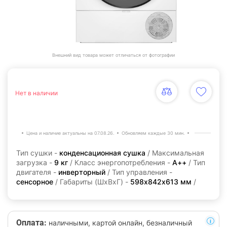
Внешний вид товара может отличаться от фотографии
Нет в наличии
Цена и наличие актуальны на 07.08.26.
Обновляем каждые 30 мин.
Тип сушки -
конденсационная сушка
/ Максимальная
загрузка -
9 кг
/ Класс энергопотребления -
А++
/ Тип
двигателя -
инверторный
/ Тип управления -
сенсорное
/ Габариты (ШхВхГ) -
598х842х613 мм
/
Оплата:
наличными, картой онлайн, безналичный