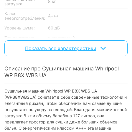
8 кг
загрузка:
Класс
А+++
энергопотребления:
Уровень шума:
60 дБ
Тип двигателя:
инверторный
Показать все характеристики
Оснащение
Дисплей:
есть
Описание про Сушильная машина Whirlpool
Шланг для отвода
входит в комплект поставки
конденсата:
WP B8X WBS UA
Подсветка
сушильного
есть
Сушильная машина Whirlpool WP B8X WBS UA
барабана:
(WPB8XWBSUA) сочетает в себе современные технологии и
элегантный дизайн, чтобы обеспечить вам самые лучшие
встроенный контейнер + подключение
Тип слива:
к канализации
результаты по уходу за одеждой. Благодаря максимальной
загрузке 8 кг и объему барабана 127 литров, она
Индикация
предлагает простор для сушки даже больших объемов
заполнения
есть
емкости для
белья. С энергетическим классом А+++ эта машина