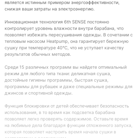
конденсата:
является истинным примером энергоэффективности,
снижая ваши затраты на электроэнергию.
Управление
Инновационная технология 6th SENSE постоянно
Тип управления:
электромеханическое
контролирует уровень влажности внутри барабана, что
Отсрочка старта:
есть
позволяет избежать пересушивания одежды. В сочетании с
тепловым насосом Heatpump, она гарантирует бережную
Smart-управление:
отсутствует
сушку при температуре 40°C, что не уступает качеству
результатов обычных методов.
Установка степени
есть
сушки:
Среди 15 различных программ вы найдете оптимальный
Настройка времени
есть
режим для любого типа ткани: деликатная сушка,
сушки:
достойные гигиены программы, быстрая сушка,
программы для рубашек и даже специальные режимы для
Защита
джинсов и спортивной одежды.
Блокировка от
есть
детей:
Функция блокировки от детей обеспечивает безопасность
использования, в то время как подсветка барабана
Конструктивные особенности
позволяет легко проверять содержимое. Оставьте время
на любимые дела благодаря функции отложенного запуска,
Установка в
есть
колонну:
которая позволяет настроить время начала сушки в