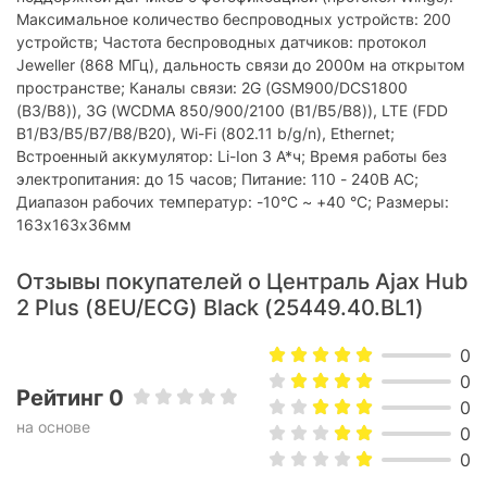
Максимальное количество беспроводных устройств: 200
устройств; Частота беспроводных датчиков: протокол
Jeweller (868 МГц), дальность связи до 2000м на открытом
пространстве; Каналы связи: 2G (GSM900/DCS1800
(B3/B8)), 3G (WCDMA 850/900/2100 (B1/B5/B8)), LTE (FDD
B1/B3/B5/B7/B8/B20), Wi-Fi (802.11 b/g/n), Ethernet;
Встроенный аккумулятор: Li-Ion 3 А*ч; Время работы без
электропитания: до 15 часов; Питание: 110 - 240В AC;
Диапазон рабочих температур: -10°С ~ +40 °С; Размеры:
163x163x36мм
Отзывы покупателей о Централь Ajax Hub
2 Plus (8EU/ECG) Black (25449.40.BL1)
0
0
Рейтинг 0
0
на основе
0
0