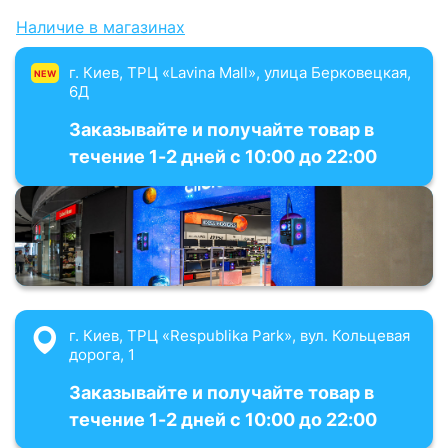
Наличие в магазинах
г. Киев, ТРЦ «Lavina Mall», улица Берковецкая,
NEW
6Д
Заказывайте и получайте товар в
течение 1-2 дней с 10:00 до 22:00
г. Киев, ТРЦ «Respublika Park», вул. Кольцевая
дорога, 1
Заказывайте и получайте товар в
течение 1-2 дней с 10:00 до 22:00