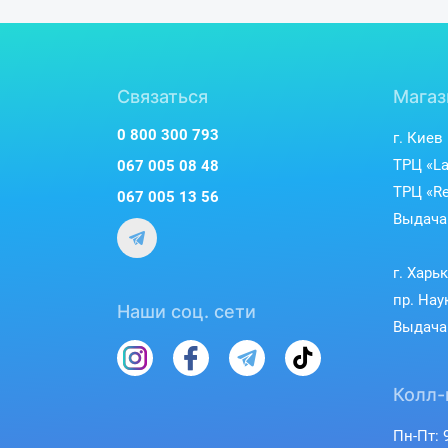
Связаться
Магаз
0 800 300 793
г. Киев
ТРЦ «La
067 005 08 48
ТРЦ «Re
067 005 13 56
Выдача 
г. Харь
пр. Нау
Наши соц. сети
Выдача 
Колл-
Пн-Пт: 9