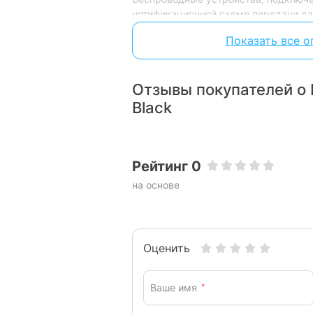
нотификационной схеме передачи да
в них, например износ датчика движ
Показать все о
периодически передают свое состоя
т.д. Такой принцип работы позволяет
на радиоканал.
Отзывы покупателей о 
U-Prox MPX LE поддерживает функц
Black
тревог благодаря датчикам движения
Прибор имеет встроенный аккумуля
работать до 20 часов при отсутствии
Рейтинг 0
на основе
Для взаимодействия с пользователя
в Интернет, чтобы подключиться к о
помощью облачного сервиса и прило
могут подключаться к U-Prox MPX LE
Оценить
сервис U-Prox Cloud необходим для 
ее обслуживания, получения новых 
самого охранного центра, так и обн
Ваше имя
*
программного обеспечения беспрово