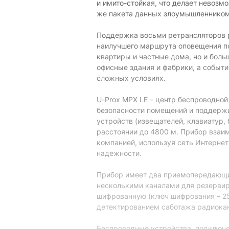
и имито-стойкая, что делает невозм
же пакета данных злоумышленником
Поддержка восьми ретрансляторов 
наилучшего маршрута оповещения по
квартиры и частные дома, но и боль
офисные здания и фабрики, а событи
сложных условиях.
U-Prox MPX LE – центр беспроводно
безопасности помещений и поддерж
устройств (извещателей, клавиатур, 
расстоянии до 4800 м. Прибор взаи
компанией, используя сеть Интернет (
надежности.
Прибор имеет два приемопередающи
несколькими каналами для резервир
шифрованную (ключ шифрования – 25
детектированием саботажа радиока
Беспроводные устройства, подключе