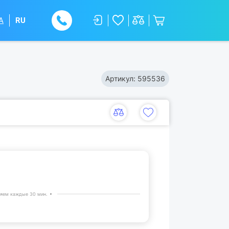
A
RU
Артикул:
595536
яем каждые 30 мин.