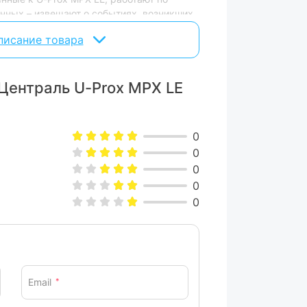
нных – извещают о событиях, возникших
ения или магнитоконтакта, и
писание товара
ние, например уровень заряда батареи и
 сэкономить батарею и снизить нагрузку
Централь U-Prox MPX LE
ию фотоверификации и фотофиксации
 со встроенной камерой U-Prox PIR Cam.
0
тор емкостью 2500 мА/ч и может
0
 основного питания.
0
0
ми устройства необходимо иметь доступ
блачному сервису U-Prox Cloud. С
0
жений для смартфонов пользователи
 для управления и настройки. Облачный
взаимодействия с охранной системой и
версий программного обеспечения как
овления подключаемого к U-Prox MPX LE
Email
*
дного оборудования.