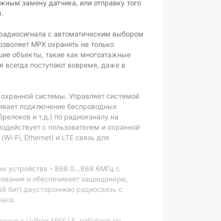
ожным замену датчика, или отправку того
.
радиосигнала с автоматическим выбором
зволяет MPX охранять не только
шие объекты, такие как многоэтажные
я всегда поступают вовремя, даже в
й охранной системы. Управляет системой
ивает подключение беспроводных
брелоков и т.д.) по радиоканалу на
модействует с пользователем и охранной
Wi-Fi, Ethernet) и LTE связь для
х устройства – 868.0…868.6МГц с
ования и обеспечивает защищенную,
6 бит) двустороннюю радиосвязь с
нала.
нные к U-Prox MPX LE, работают по