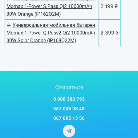
2 199 ₴
Momax 1-Power S.Pass Qi2 10000mAh
30W Orange (IP162Q2M)
☀️
Универсальная мобильная батарея
2 399 ₴
Momax 1-Power Q.Pass2 Qi2 10000mAh
30W Solar Orange (IP168Q22M)
Связаться
0 800 300 793
067 005 08 48
067 005 13 56