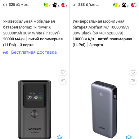
от
/мес.
от
/мес.
325 ₴
283 ₴
4
3
4
3
3
3
Универсальная мобильная
Универсальная мобильная
батарея Momax 1-Power X
батарея Acefast M7 10000mAh
20000mAh 30W White (IP153W)
30W Black (6974316283379)
|
|
20000 мА/ч
литий-полимерная
10000 мА/ч
литий-полимерная
|
|
(Li-Pol)
3 порта
(Li-Pol)
3 порта
Бесплатная доставка