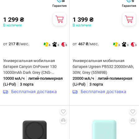
24
12
Гарантия
Гарантия
1 299 ₴
1 399 ₴
В наличии
В наличии
от
/мес.
от
/мес.
217 ₴
467 ₴
6
3
6
3
3
3
Универсальная мобильная
Универсальная мобильная
батарея Canyon OnPower 130
батарея Ugreen PB532 20000mAh,
10000mAh Dark Grey (CNS-
30W, Grey (55989B)
|
|
CPB130DG)
10000 мА/ч
литий-полимерная
20000 мА/ч
литий-полимерная
|
|
(Li-Pol)
3 порта
(Li-Pol)
3 порта
Бесплатная доставка
Бесплатная доставка