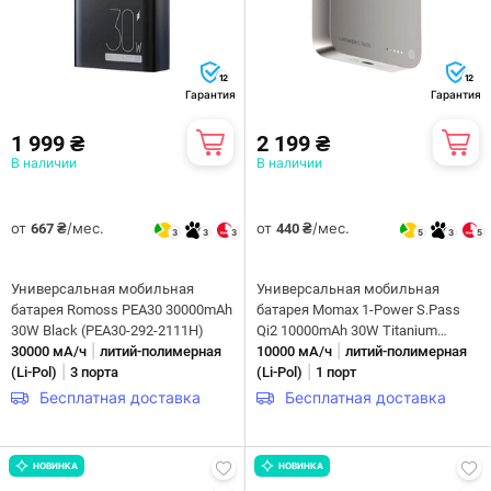
12
12
Гарантия
Гарантия
1 999 ₴
2 199 ₴
В наличии
В наличии
от
/мес.
от
/мес.
667 ₴
440 ₴
3
3
3
5
3
5
Универсальная мобильная
Универсальная мобильная
батарея Romoss PEA30 30000mAh
батарея Momax 1-Power S.Pass
30W Black (PEA30-292-2111H)
Qi2 10000mAh 30W Titanium
|
|
30000 мА/ч
литий-полимерная
(IP162Q2L)
10000 мА/ч
литий-полимерная
|
|
(Li-Pol)
3 порта
(Li-Pol)
1 порт
Бесплатная доставка
Бесплатная доставка
НОВИНКА
НОВИНКА