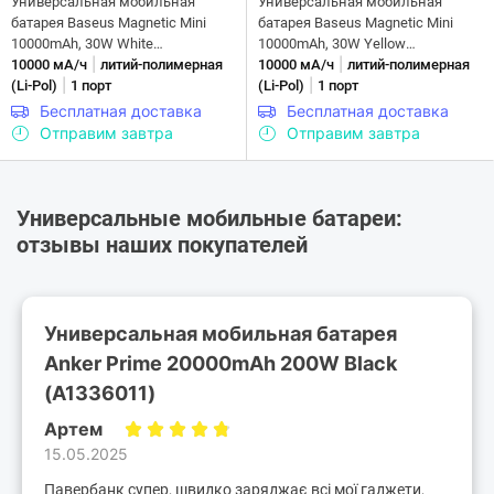
Универсальная мобильная
Универсальная мобильная
батарея Baseus Magnetic Mini
батарея Baseus Magnetic Mini
10000mAh, 30W White
10000mAh, 30W Yellow
|
|
(P1002210B223-00)
10000 мА/ч
литий-полимерная
(P1002210BY23-00)
10000 мА/ч
литий-полимерная
|
|
(Li-Pol)
1 порт
(Li-Pol)
1 порт
Бесплатная доставка
Бесплатная доставка
Отправим завтра
Отправим завтра
Универсальные мобильные батареи:
отзывы наших покупателей
Универсальная мобильная батарея
Anker Prime 20000mAh 200W Black
(A1336011)
Артем
15.05.2025
Павербанк супер, швидко заряджає всі мої гаджети,