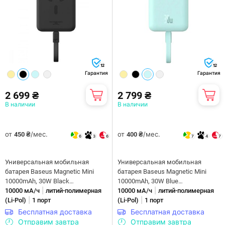
12
12
Гарантия
Гарантия
2 699 ₴
2 799 ₴
В наличии
В наличии
от
/мес.
от
/мес.
450 ₴
400 ₴
6
3
6
7
4
7
Универсальная мобильная
Универсальная мобильная
батарея Baseus Magnetic Mini
батарея Baseus Magnetic Mini
10000mAh, 30W Black
10000mAh, 30W Blue
|
|
(P1002210B113-00)
10000 мА/ч
литий-полимерная
(P1002210B333-00)
10000 мА/ч
литий-полимерная
|
|
(Li-Pol)
1 порт
(Li-Pol)
1 порт
Бесплатная доставка
Бесплатная доставка
Отправим завтра
Отправим завтра