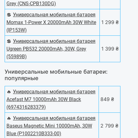
Grey (CNS-CPB130DG)
💲
Универсальная мобильная батарея
1 299 ₴
Momax 1-Power X 20000mAh 30W White
(IP153W)
💲
Универсальная мобильная батарея
1 399 ₴
Ugreen PB532 20000mAh, 30W, Grey
(55989B)
Универсальные мобильные батареи:
популярные
🔥
Универсальная мобильная батарея
849 ₴
Acefast M7 10000mAh 30W Black
(6974316283379)
🔥
Универсальная мобильная батарея
2 799 ₴
Baseus Magnetic Mini 10000mAh, 30W
Blue (P1002210B333-00)