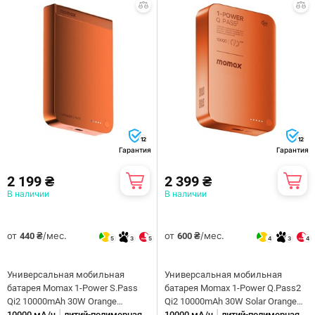
12
12
Гарантия
Гарантия
2 199 ₴
2 399 ₴
В наличии
В наличии
от
/мес.
от
/мес.
440 ₴
600 ₴
5
3
5
4
3
4
Универсальная мобильная
Универсальная мобильная
батарея Momax 1-Power S.Pass
батарея Momax 1-Power Q.Pass2
Qi2 10000mAh 30W Orange
Qi2 10000mAh 30W Solar Orange
|
|
(IP162Q2M)
10000 мА/ч
литий-полимерная
(IP168Q22M)
10000 мА/ч
литий-полимерная