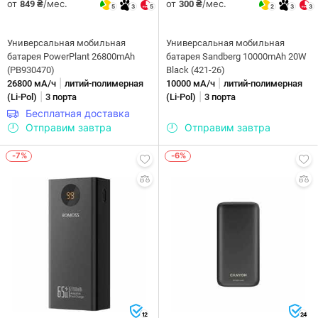
от
/мес.
от
/мес.
849 ₴
300 ₴
5
3
5
2
3
3
Универсальная мобильная
Универсальная мобильная
батарея PowerPlant 26800mAh
батарея Sandberg 10000mAh 20W
(PB930470)
Black (421-26)
|
|
26800 мА/ч
литий-полимерная
10000 мА/ч
литий-полимерная
|
|
(Li-Pol)
3 порта
(Li-Pol)
3 порта
Бесплатная доставка
Отправим завтра
Отправим завтра
-7%
-6%
12
24