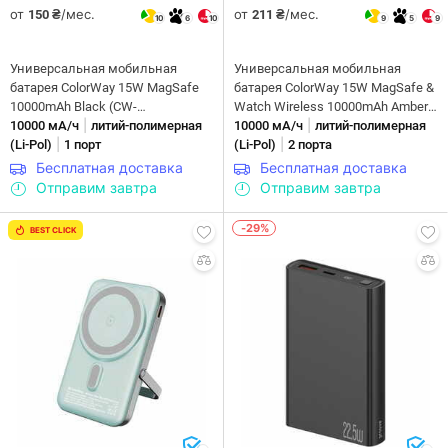
от
/мес.
от
/мес.
150 ₴
211 ₴
10
6
10
9
5
9
Универсальная мобильная
Универсальная мобильная
батарея ColorWay 15W MagSafe
батарея ColorWay 15W MagSafe &
10000mAh Black (CW-
Watch Wireless 10000mAh Amber
|
|
PB100LPA1BK-WPDD)
10000 мА/ч
литий-полимерная
(CW-PB100LPA2Y-WPDD)
10000 мА/ч
литий-полимерная
|
|
(Li-Pol)
1 порт
(Li-Pol)
2 порта
Бесплатная доставка
Бесплатная доставка
Отправим завтра
Отправим завтра
-29%
BEST CLICK