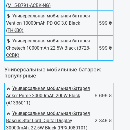
(M15-B791-ACBK-NG)
💲
Универсальная мобильная батарея
599 ₴
Vention 10000mAh PD QC 3.0 Black
(FHKB0)
💲
Универсальная мобильная батарея
599 ₴
Choetech 10000mAh 22.5W Black (B728-
CCBK)
Универсальные мобильные батареи:
популярные
🔥
Универсальная мобильная батарея
6 699 ₴
Anker Prime 20000mAh 200W Black
(A1336011)
🔥
Универсальная мобильная батарея
2 349 ₴
Baseus Star Lord Digital Display
30000mAh, 22.5W Black (PPXJ080101)