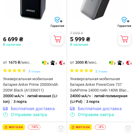
18
18
Гарантия
Гарантия
7 099 ₴
6 699 ₴
5 999 ₴
В наличии
В наличии
от
/мес.
от
/мес.
1675 ₴
2000 ₴
4
3
4
2
3
3
3
2
Отзыва
Отзыва
Универсальная мобильная
Универсальная мобильная
батарея Anker Prime 20000mAh
батарея Anker PowerCore 737
200W Black (A1336011)
GaNPrime 24000 mAh 140W Black
|
|
20000 мА/ч
литий-ионная (Li-
(A1289011)
24000 мА/ч
литий-полимерная
|
|
Ion)
3 порта
(Li-Pol)
3 порта
Бесплатная доставка
Бесплатная доставка
Отправим завтра
Отправим завтра
-14%
-4%
BEST CLICK
BEST CLICK