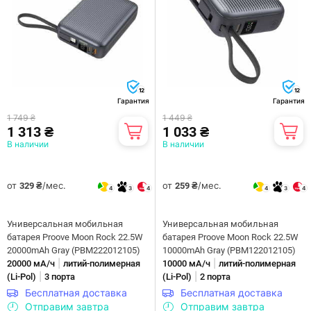
12
12
Гарантия
Гарантия
1 749 ₴
1 449 ₴
1 313 ₴
1 033 ₴
В наличии
В наличии
от
/мес.
от
/мес.
329 ₴
259 ₴
4
3
4
4
3
4
Универсальная мобильная
Универсальная мобильная
батарея Proove Moon Rock 22.5W
батарея Proove Moon Rock 22.5W
20000mAh Gray (PBM222012105)
10000mAh Gray (PBM122012105)
|
|
20000 мА/ч
литий-полимерная
10000 мА/ч
литий-полимерная
|
|
(Li-Pol)
3 порта
(Li-Pol)
2 порта
Бесплатная доставка
Бесплатная доставка
Отправим завтра
Отправим завтра