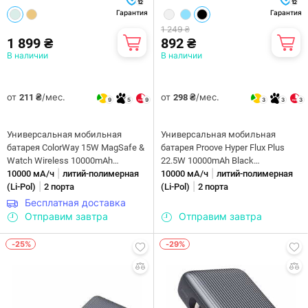
12
12
Гарантия
Гарантия
1 249 ₴
1 899 ₴
892 ₴
В наличии
В наличии
от
/мес.
от
/мес.
211 ₴
298 ₴
9
5
9
3
3
3
Универсальная мобильная
Универсальная мобильная
батарея ColorWay 15W MagSafe &
батарея Proove Hyper Flux Plus
Watch Wireless 10000mAh
22.5W 10000mAh Black
|
|
Aquamarine (CW-PB100LPA2MT-
10000 мА/ч
литий-полимерная
(PBF122120001)
10000 мА/ч
литий-полимерная
|
|
WPDD)
(Li-Pol)
2 порта
(Li-Pol)
2 порта
Бесплатная доставка
Отправим завтра
Отправим завтра
-25%
-29%