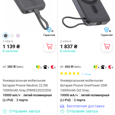
12
12
Гарантия
Гарантия
1 749 ₴
2 399 ₴
1 139 ₴
1 837 ₴
В наличии
В наличии
от
/мес.
от
/мес.
380 ₴
460 ₴
2
3
3
4
3
4
1
Отзыв
Универсальная мобильная
Универсальная мобильная
батарея Proove Neutron 22.5W
батарея Proove OverPower 35W
10000mAh Gray (PBNE22022203)
10000mAh Qi2 Gray
|
|
10000 мА/ч
литий-полимерная
(PBOP35012105)
10000 мА/ч
литий-полимерная
|
|
(Li-Pol)
2 порта
(Li-Pol)
2 порта
Бесплатная доставка
Отправим завтра
Отправим завтра