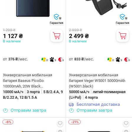
12
12
Гарантия
Гарантия
1 299 ₴
2 999 ₴
1 127 ₴
2 499 ₴
В наличии
В наличии
от
/мес.
от
/мес.
376 ₴
833 ₴
2
3
3
2
3
3
Универсальная мобильная
Универсальная мобильная
батарея Baseus PicoGo
батарея Veger W5001 50000mAh
10000mAh, 20W Black
(W5001.black)
|
|
|
(P10076801123-00)
10000 мА/ч
3 порта
5 В/2.4 А, 9
50000 мА/ч
литий-полимерная
|
В/2.22 А, 12 В/1.5 А
(Li-Pol)
4 порта
Бесплатная доставка
Отправим завтра
Отправим завтра
-6%
-21%