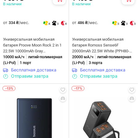
В наличии
В наличии
от
/мес.
от
/мес.
334 ₴
486 ₴
4
3
4
3
3
3
Универсальная мобильная
Универсальная мобильная
батарея Proove Moon Rock 2 in 1
батарея Romoss Sense6F
22.5W 10000mAh Gray
20000mAh 22.5W White (PPH80-
|
|
(PBR122012105)
10000 мА/ч
литий-полимерная
611-1121H)
20000 мА/ч
литий-полимерная
|
|
(Li-Pol)
1 порт
(Li-Pol)
3 порта
Бесплатная доставка
Бесплатная доставка
Отправим завтра
Отправим завтра
-13%
-17%