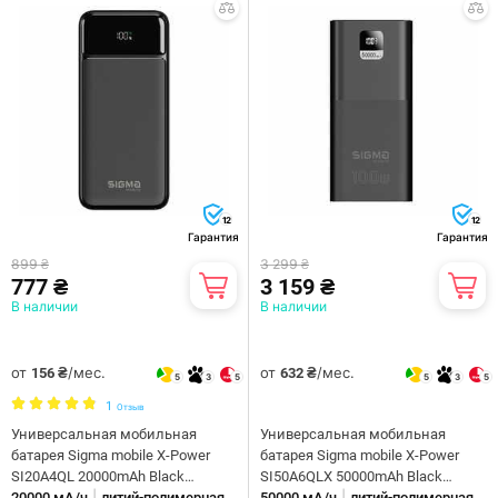
12
12
Гарантия
Гарантия
899 ₴
3 299 ₴
777 ₴
3 159 ₴
В наличии
В наличии
от
/мес.
от
/мес.
156 ₴
632 ₴
5
3
5
5
3
5
1
Отзыв
Универсальная мобильная
Универсальная мобильная
батарея Sigma mobile X-Power
батарея Sigma mobile X-Power
SI20A4QL 20000mAh Black
SI50A6QLX 50000mAh Black
|
|
(4827798799710)
20000 мА/ч
литий-полимерная
(4827798741313)
50000 мА/ч
литий-полимерная