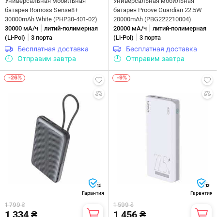
Универсальная мобильная
Универсальная мобильная
батарея Romoss Sense8+
батарея Proove Guardian 22.5W
30000mAh White (PHP30-401-02)
20000mAh (PBG222210004)
|
|
30000 мА/ч
литий-полимерная
20000 мА/ч
литий-полимерная
|
|
(Li-Pol)
3 порта
(Li-Pol)
3 порта
Бесплатная доставка
Бесплатная доставка
Отправим завтра
Отправим завтра
-26%
-9%
12
12
Гарантия
Гарантия
1 799 ₴
1 599 ₴
1 334 ₴
1 456 ₴