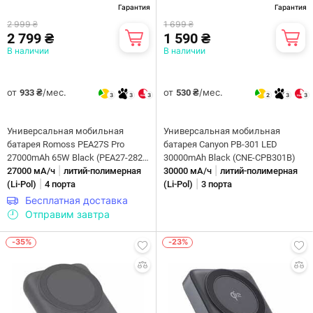
Гарантия
Гарантия
2 999 ₴
1 699 ₴
2 799 ₴
1 590 ₴
В наличии
В наличии
от
/мес.
от
/мес.
933 ₴
530 ₴
3
3
3
2
3
3
Универсальная мобильная
Универсальная мобильная
батарея Romoss PEA27S Pro
батарея Canyon PB-301 LED
27000mAh 65W Black (PEA27-282-
30000mAh Black (CNE-CPB301B)
|
|
2111H)
27000 мА/ч
литий-полимерная
30000 мА/ч
литий-полимерная
|
|
(Li-Pol)
4 порта
(Li-Pol)
3 порта
Бесплатная доставка
Отправим завтра
-35%
-23%