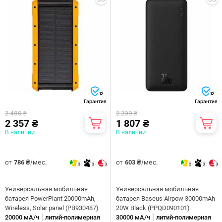
12
12
Гарантия
Гарантия
2 499 ₴
2 299 ₴
2 357 ₴
1 807 ₴
В наличии
В наличии
от
/мес.
от
/мес.
786 ₴
603 ₴
3
3
3
2
3
3
Универсальная мобильная
Универсальная мобильная
батарея PowerPlant 20000mAh,
батарея Baseus Airpow 30000mAh
Wireless, Solar panel (PB930487)
20W Black (PPQD090101)
|
|
20000 мА/ч
литий-полимерная
30000 мА/ч
литий-полимерная