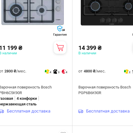
24
Гарантия
11 199 ₴
14 399 ₴
В наличии
В наличии
от
/мес.
от
/мес.
2800 ₴
4800 ₴
4
3
4
2
Варочная поверхность Bosch
Варочная поверхность Bosch
PBH6C5K90R
PGP6B6K90R
|
|
газовая
4 конфорки
нержавеющая сталь
Бесплатная доставка
Бесплатная доставка