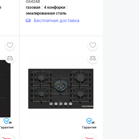
G642AB
|
|
е
газовая
4 конфорки
эмалированная сталь
Бесплатная доставка
24
24
Гарантия
Гарантия