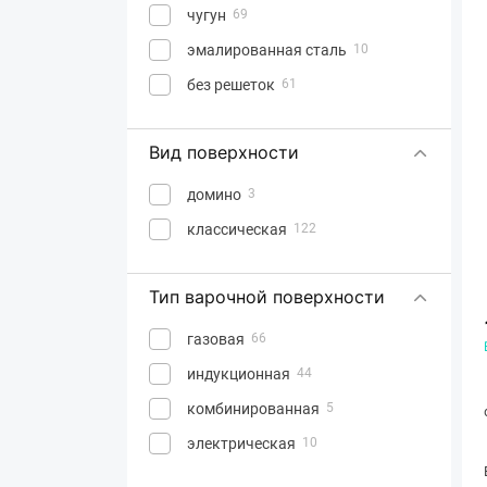
чугун
69
эмалированная сталь
10
без решеток
61
Вид поверхности
домино
3
классическая
122
Тип варочной поверхности
газовая
66
индукционная
44
комбинированная
5
электрическая
10