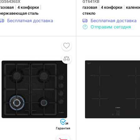
EGS6436SX
GT641KB
|
|
|
|
газовая
4 конфорки
газовая
4 конфорки
калено
нержавеющая сталь
стекло
Бесплатная доставка
Бесплатная доставка
Отправим сегодня
24
Гарантия