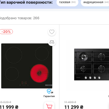
Тип варочной поверхности:
газовая
индукционная
66
44
одобрано товаров:
266
-20%
24
Гарантия
15 029 ₴
11 499 ₴
11 999 ₴
11 299 ₴