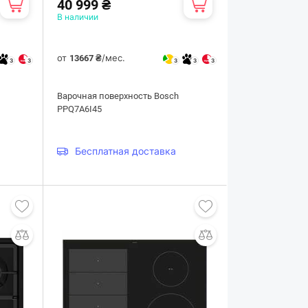
40 999 ₴
В наличии
от
/мес.
13667 ₴
3
3
3
3
3
Варочная поверхность Bosch
PPQ7A6I45
Бесплатная доставка