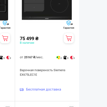
24
24
Гарантия
Гарантия
75 499 ₴
В наличии
от
/мес.
25167 ₴
3
3
2
3
3
Варочная поверхность Siemens
EX675LEC1E
Бесплатная доставка