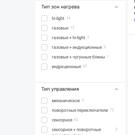
Тип зон нагрева
hi-light
14
газовые
73
газовые + hi-light
2
газовые + индукционные
3
газовые + чугунные блины
1
индукционные
47
Тип управления
механическое
3
поворотные переключатели
72
сенсорное
62
сенсорное + поворотные
3