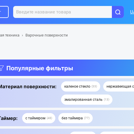
г
U
ая техника
Варочные поверхности
Популярные фильтры
Материал поверхности:
каленое стекло
нержавеющая с
33
эмалированная сталь
13
Таймер:
с таймером
без таймера
48
77