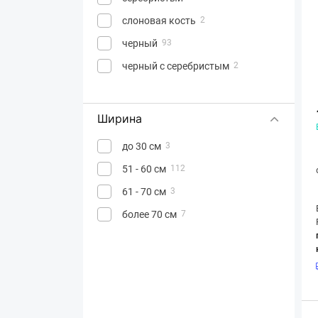
слоновая кость
2
черный
93
черный с серебристым
2
Ширина
до 30 см
3
51 - 60 см
112
61 - 70 см
3
более 70 см
7