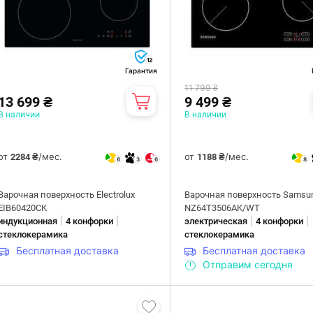
12
Гарантия
11 799 ₴
13 699 ₴
9 499 ₴
В наличии
В наличии
от
/мес.
от
/мес.
2284 ₴
1188 ₴
6
3
6
8
Варочная поверхность Electrolux
Варочная поверхность Samsu
EIB60420CK
NZ64T3506AK/WT
|
|
|
|
индукционная
4 конфорки
электрическая
4 конфорки
стеклокерамика
стеклокерамика
Бесплатная доставка
Бесплатная доставка
Отправим сегодня