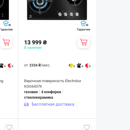
12
12
Гарантия
Гарантия
13 999 ₴
В наличии
от
/мес.
2334 ₴
6
8
6
4
6
ng
Варочная поверхность Electrolux
KGG6437K
|
|
газовая
4 конфорки
стеклокерамика
Бесплатная доставка