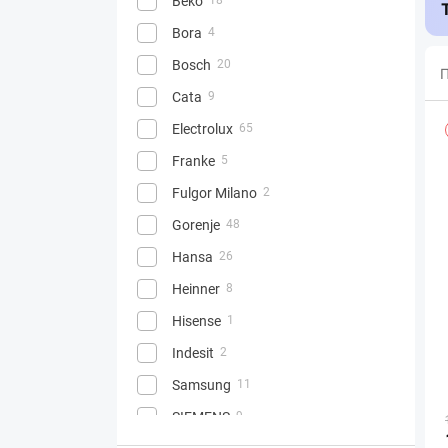
Beko
Bora
4
Bosch
20
П
Cata
9
Electrolux
65
Franke
5
Fulgor Milano
2
Gorenje
48
Hansa
26
Heinner
8
Hisense
1
Indesit
2
Samsung
11
SIEMENS
9
6