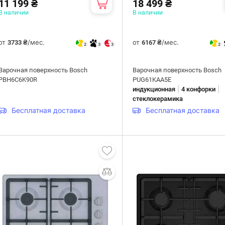
11 199 ₴
18 499 ₴
В наличии
В наличии
от
/мес.
от
/мес.
3733 ₴
6167 ₴
2
3
3
2
Варочная поверхность Bosch
Варочная поверхность Bosch
PBH6C6K90R
PUG61KAA5E
|
|
индукционная
4 конфорки
стеклокерамика
Бесплатная доставка
Бесплатная доставка