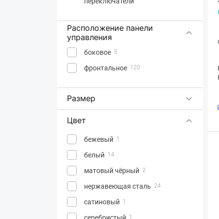
переключатели
Расположение панели
управления
боковое
5
фронтальное
120
Размер
Цвет
бежевый
1
белый
14
матовый чёрный
2
нержавеющая сталь
24
сатиновый
1
серебристый
1