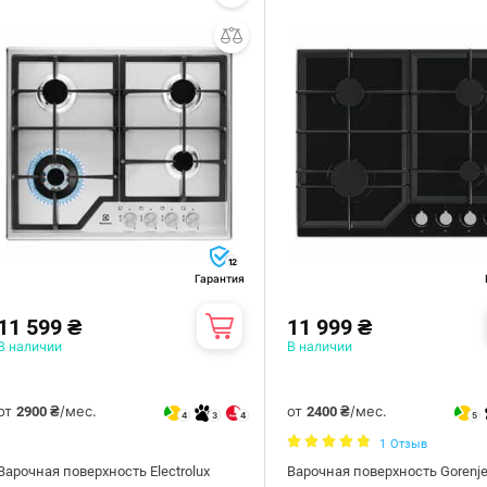
12
Гарантия
11 599 ₴
11 999 ₴
В наличии
В наличии
от
/мес.
от
/мес.
2900 ₴
2400 ₴
4
3
4
5
1
Отзыв
Варочная поверхность Electrolux
Варочная поверхность Gorenj