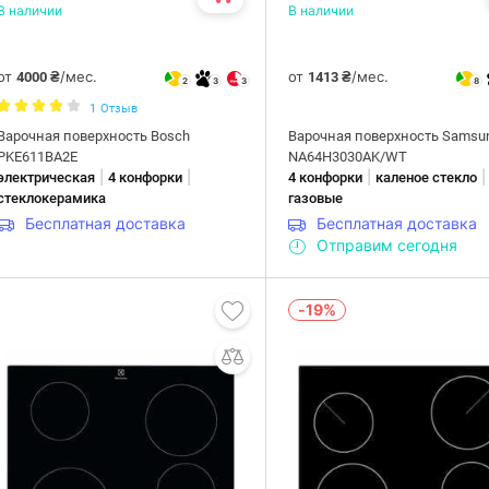
В наличии
В наличии
от
/мес.
от
/мес.
4000 ₴
1413 ₴
2
3
3
8
1
Отзыв
Варочная поверхность Bosch
Варочная поверхность Samsu
PKE611BA2E
NA64H3030AK/WT
|
|
|
|
электрическая
4 конфорки
4 конфорки
каленое стекло
стеклокерамика
газовые
Бесплатная доставка
Бесплатная доставка
Отправим сегодня
-19%