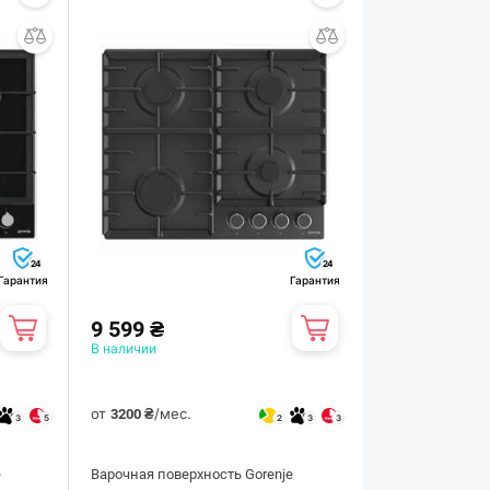
24
24
Гарантия
Гарантия
9 599 ₴
В наличии
от
/мес.
3200 ₴
3
5
2
3
3
e
Варочная поверхность Gorenje