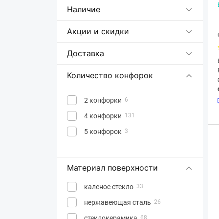
Vestel
Наличие
Vestfrost
3
Акции и скидки
Whirlpool
29
Доставка
Количество конфорок
2 конфорки
6
4 конфорки
131
5 конфорок
3
Материал поверхности
каленое стекло
33
нержавеющая сталь
26
стеклокерамика
68