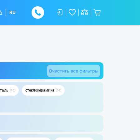
A
RU
Очистить все фильтры
таль
стеклокерамика
26
68