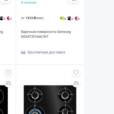
В наличии
от
/мес.
1313 ₴
6
8
8
6
8
ng
Варочная поверхность Samsung
NZ64T3516AK/WT
Бесплатная доставка