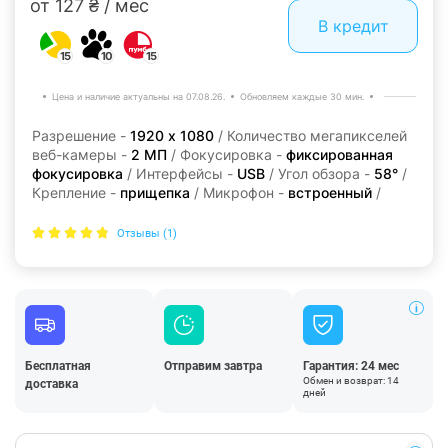
от 127 ₴ / мес
В кредит
15
10
15
Цена и наличие актуальны на 07.08.26.
Обновляем каждые 30 мин.
Разрешение -
1920 х 1080
/ Количество мегапикселей
веб-камеры -
2 МП
/ Фокусировка -
фиксированная
фокусировка
/ Интерфейсы -
USB
/ Угол обзора -
58°
/
Крепление -
прищепка
/ Микрофон -
встроенный
/
Отзывы (1)
Бесплатная
Отправим завтра
Гарантия: 24 мес
Обмен и возврат: 14
доставка
дней