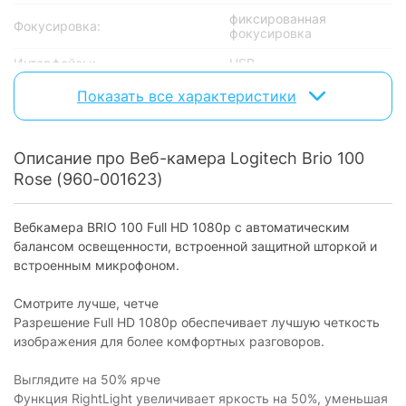
фиксированная
Фокусировка:
фокусировка
Интерфейсы:
USB
Максимальная частота кадров
Показать все характеристики
30
видео:
Угол обзора:
58°
Описание про Веб-камера Logitech Brio 100
Крепление:
прищепка
Rose (960-001623)
Питание:
USB
Вебкамера BRIO 100 Full HD 1080p с автоматическим
Совместимость
балансом освещенности, встроенной защитной шторкой и
встроенным микрофоном.
Windows + macOS +
Совместимость с ОС:
ChromeOS
Смотрите лучше, четче
Особенности
Разрешение Full HD 1080p обеспечивает лучшую четкость
изображения для более комфортных разговоров.
Микрофон:
встроенный
Выглядите на 50% ярче
Защитная шторка:
есть
Функция RightLight увеличивает яркость на 50%, уменьшая