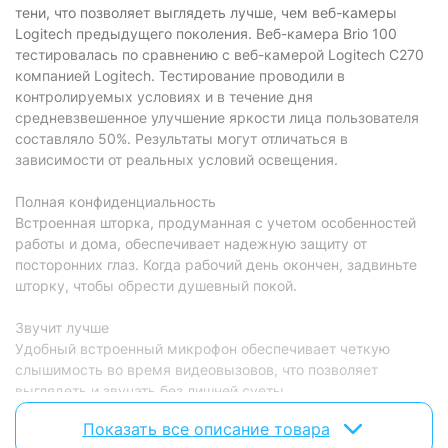
Индикатор активности:
есть
тени, что позволяет выглядеть лучше, чем веб-камеры
Logitech предыдущего поколения. Веб-камера Brio 100
Дополнительно
тестировалась по сравнению с веб-камерой Logitech C270
компанией Logitech. Тестирование проводили в
Длина кабеля:
1.5 м
контролируемых условиях и в течение дня
средневзвешенное улучшение яркости лица пользователя
Физические характеристики
составляло 50%. Результаты могут отличаться в
Габариты:
зависимости от реальных условий освещения.
32х73х67 мм
Вес:
75 г
Полная конфиденциальность
Встроенная шторка, продуманная с учетом особенностей
Цвет:
розовый
работы и дома, обеспечивает надежную защиту от
посторонних глаз. Когда рабочий день окончен, задвиньте
Комплектация
шторку, чтобы обрести душевный покой.
Входит в комплект:
камера, документация
Звучит лучше
Характеристики и комплектация товара могут изменяться
Удобный встроенный микрофон обеспечивает четкую
производителем без уведомления.
слышимость во время видеовызовов, что позволяет
выглядеть и звучать без лишней суеты.
Показать все описание товара
Подключи и работай на своей платформе