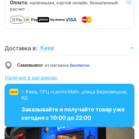
Оплата:
наличными, картой онлайн, безналичный
расчет
Киев
Доставка в:
Самовывоз:
из магазина
бесплатно
Наличие в магазинах
г. Киев, ТРЦ «Lavina Mall», улица Берковецкая,
NEW
6Д
Заказывайте и получайте товар уже
сегодня с 10:00 до 22:00