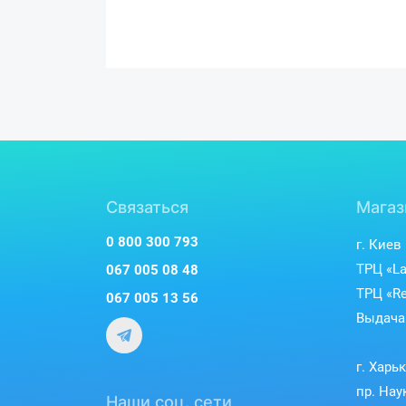
Связаться
Магаз
0 800 300 793
г. Киев
ТРЦ «La
067 005 08 48
ТРЦ «Re
067 005 13 56
Выдача 
г. Харь
пр. Нау
Наши соц. сети