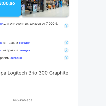
8:00 до
для оплаченных заказов от 7 000 ₴,
но
отправим
но
сегодня
отправим
но
сегодня
тправим
сегодня
а Logitech Brio 300 Graphite
веб-камера