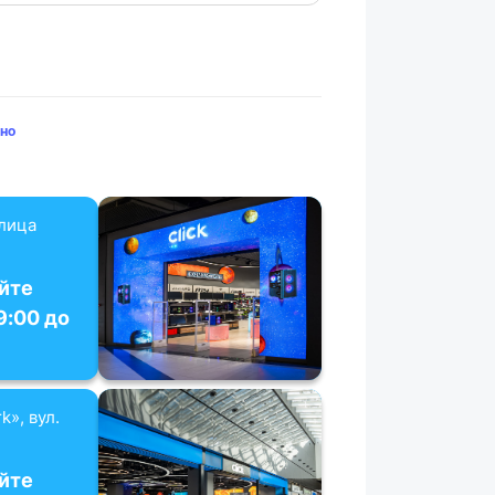
но
улица
йте
9:00 до
k», вул.
йте