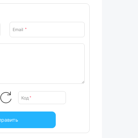
Email
*
Код
*
править