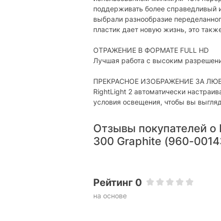
поддерживать более справедливый 
Защитная шторка:
выбрали разнообразие переделанного 
Индикатор активности:
пластик дает новую жизнь, это также
Шумоподавление:
ОТРАЖЕНИЕ В ФОРМАТЕ FULL HD
Лучшая работа с высоким разрешени
Дополнительно
Длина кабеля:
ПРЕКРАСНОЕ ИЗОБРАЖЕНИЕ ЗА ЛЮ
RightLight 2 автоматически настраи
Физические характеристики
условия освещения, чтобы вы выгля
Габариты:
Отзывы покупателей о 
Вес:
300 Graphite (960-0014
Цвет:
Комплектация
Рейтинг 0
Входит в комплект:
на основе
Характеристики и комплектация тов