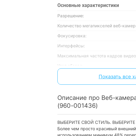
Основные характеристики
Разрешение:
Количество мегапикселей веб-камер
Фокусировка:
Интерфейсы:
Максимальная частота кадров видео
Угол обзора:
Крепление:
Показать все 
Питание:
Описание про Веб-камера 
Совместимость
(960-001436)
Совместимость с ОС:
Особенности
ВЫБЕРИТЕ СВОЙ СТИЛЬ. ВЫБЕРИТ
Более чем просто красивый внешний 
Микрофон:
использованием минимум 48% перера