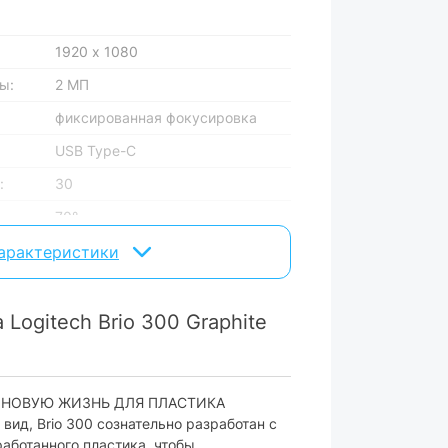
1920 х 1080
ы:
2 МП
фиксированная фокусировка
USB Type-C
:
30
70°
прищепка
характеристики
USB
Logitech Brio 300 Graphite
Windows + macOS + ChromeOS
Е НОВУЮ ЖИЗНЬ ДЛЯ ПЛАСТИКА
вид, Brio 300 сознательно разработан с
встроенный
ботанного пластика, чтобы