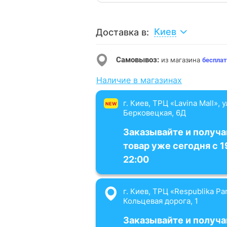
Киев
Доставка в:
Самовывоз:
из магазина
бесплат
Наличие в магазинах
г. Киев, ТРЦ «Lavina Mall», 
NEW
Берковецкая, 6Д
Заказывайте и получа
товар уже сегодня с 1
22:00
г. Киев, ТРЦ «Respublika Par
Кольцевая дорога, 1
Заказывайте и получа