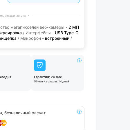
яем каждые 30 мин.
ество мегапикселей веб-камеры -
2 МП
окусировка
/ Интерфейсы -
USB Type-C
рищепка
/ Микрофон -
встроенный
/
сегодня
Гарантия: 24 мес
Обмен и возврат: 14 дней
н, безналичный расчет