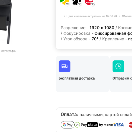
15
10
15
Цена и наличие актуальны на 07.08.26.
Обновл
Разрешение -
1920 х 1080
/ Колич
/ Фокусировка -
фиксированная ф
/ Угол обзора -
70°
/ Крепление -
п
т фотографии
Бесплатная доставка
Отправим 
Оплата:
наличными, картой онлай