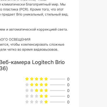
и климатически благоприятный мир. Мы
есть
пластика (PCR). Кроме того, что этот
есть
 придает Brio уникальный, стильный вид.
есть
ем и автоматической коррекцией света.
БОГО ОСВЕЩЕНИЯ
1.5 м
вается, чтобы компенсировать сложные
дели четко во время видеовызовов.
66х53х45 мм
Веб-камера Logitech Brio
74.6 г
36)
черный
0
0
0
камера, документация
0
0
ара могут изменяться производителем