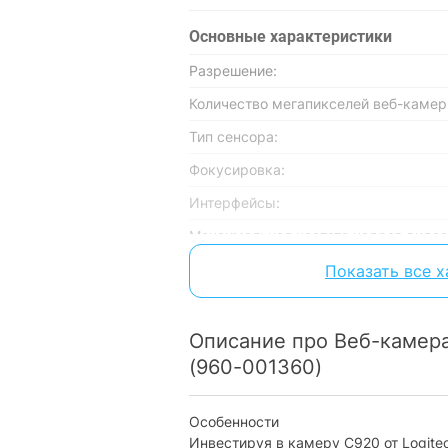
Основные характеристики
Разрешение:
Количество мегапикселей веб-камер
Тип сенсора:
Фокусировка:
Интерфейсы:
Максимальная частота кадров видео
Угол обзора:
Показать все 
Крепление:
Питание:
Описание про Веб-камера
(960-001360)
Совместимость
Совместимость с ОС:
Особенности
Инвестируя в камеру C920 от Logite