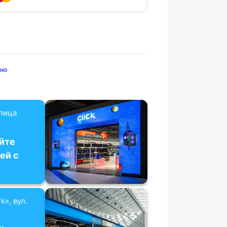
но
улица
йте
ей с
k», вул.