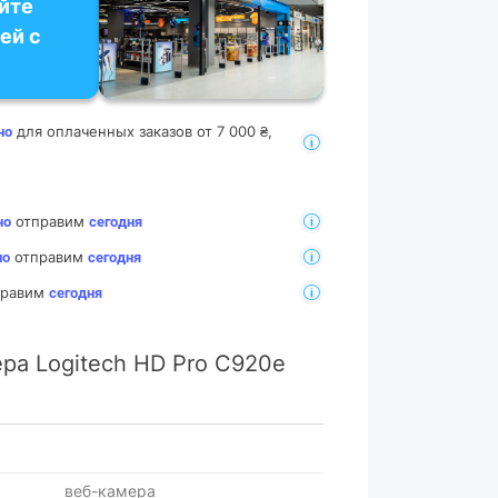
йте
ей с
для оплаченных заказов от 7 000 ₴,
но
отправим
но
сегодня
отправим
но
сегодня
тправим
сегодня
ра Logitech HD Pro C920e
веб-камера