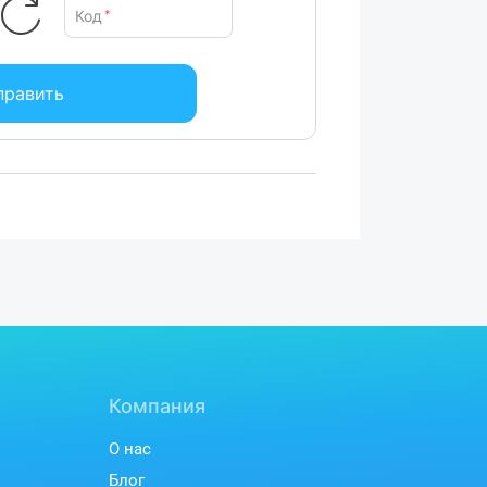
Код
*
править
Компания
О нас
Блог