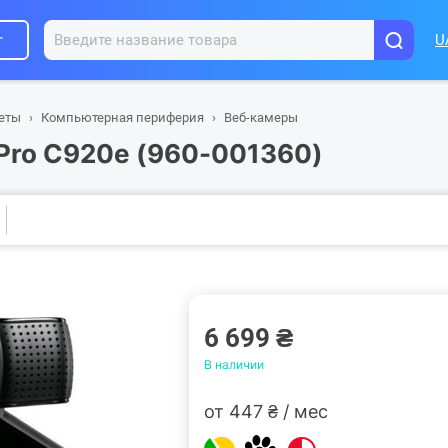
г
U
шеты
Компьютерная периферия
Веб-камеры
 Pro C920e (960-001360)
6 699 ₴
В наличии
от 447 ₴ / мес