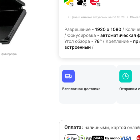
15
10
15
Цена и наличие актуальны на 08.08.26.
Обновл
Разрешение -
1920 х 1080
/ Колич
/ Фокусировка -
автоматическая 
Угол обзора -
78°
/ Крепление -
пр
встроенный
/
т фотографии
Бесплатная доставка
Отправим 
Оплата:
наличными, картой онлай