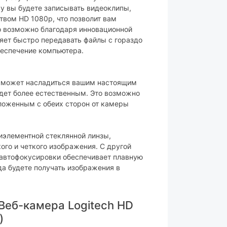
у вы будете записывать видеоклипы,
вом HD 1080p, что позволит вам
встроенный
о возможно благодаря инновационной
есть
ляет быстро передавать файлы с гораздо
беспечение компьютера.
1.5 м
 сможет насладиться вашим настоящим
удет более естественным. Это возможно
ложенным с обеих сторон от камеры
43х94х71 мм
162 г
иэлементной стеклянной линзы,
ого и четкого изображения. С другой
черный
 автофокусировки обеспечивает плавную
да будете получать изображения в
камера, документация
Веб-камера Logitech HD
ара могут изменяться производителем
)