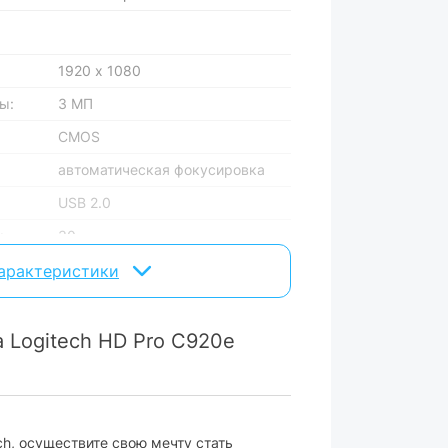
1920 х 1080
ы:
3 МП
CMOS
автоматическая фокусировка
USB 2.0
:
30
78°
характеристики
прищепка + на штативе
USB
 Logitech HD Pro C920e
Windows + macOS
ch, осуществите свою мечту стать