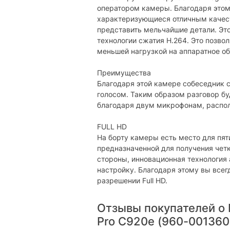
Особенности
оператором камеры. Благодаря этом
характеризующиеся отличным качест
Микрофон:
представить мельчайшие детали. Эт
Индикатор активности:
технологии сжатия H.264. Это позво
меньшей нагрузкой на аппаратное о
Дополнительно
Преимущества
Длина кабеля:
Благодаря этой камере собеседник
голосом. Таким образом разговор б
Физические характеристики
благодаря двум микрофонам, распо
Габариты:
FULL HD
Вес:
На борту камеры есть место для пят
предназначенной для получения четк
Цвет:
стороны, инновационная технология
настройку. Благодаря этому вы всег
Комплектация
разрешении Full HD.
Входит в комплект:
Отзывы покупателей о 
Характеристики и комплектация тов
Pro C920e (960-001360
без уведомления.