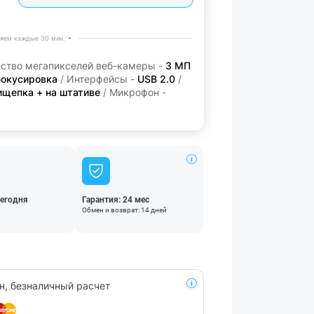
яем каждые 30 мин.
ество мегапикселей веб-камеры -
3 МП
фокусировка
/ Интерфейсы -
USB 2.0
/
ищепка + на штативе
/ Микрофон -
сегодня
Гарантия: 24 мес
Обмен и возврат: 14 дней
н, безналичный расчет