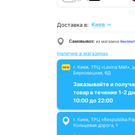
Киев
Доставка в:
Самовывоз:
из магазина
бесплат
Наличие в магазинах
г. Киев, ТРЦ «Lavina Mall», 
NEW
Берковецкая, 6Д
Заказывайте и получа
товар в течение 1-2 дн
10:00 до 22:00
г. Киев, ТРЦ «Respublika Par
Кольцевая дорога, 1