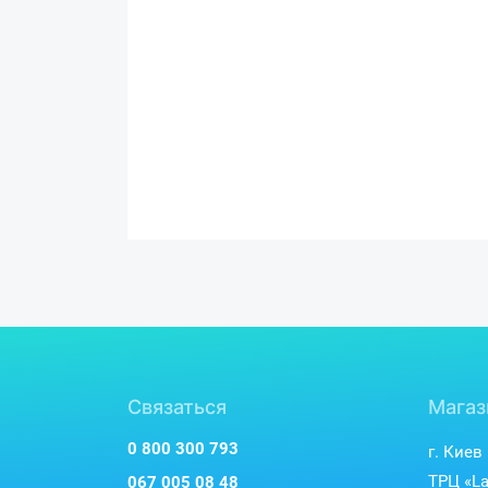
Связаться
Магаз
0 800 300 793
г. Киев
ТРЦ «La
067 005 08 48