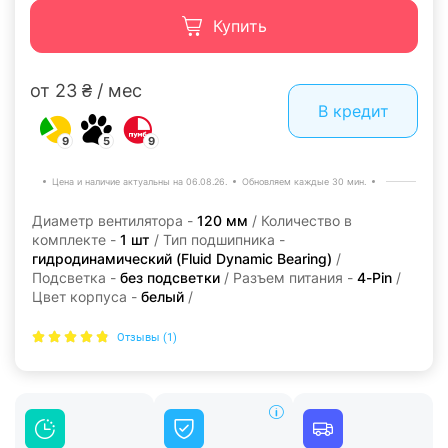
Купить
от 23 ₴ / мес
В кредит
9
5
9
Цена и наличие актуальны на 06.08.26.
Обновляем каждые 30 мин.
Диаметр вентилятора -
120 мм
/ Количество в
комплекте -
1 шт
/ Тип подшипника -
гидродинамический (Fluid Dynamic Bearing)
/
Подсветка -
без подсветки
/ Разъем питания -
4-Pin
/
Цвет корпуса -
белый
/
Отзывы (1)