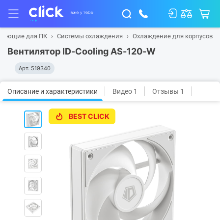
тующие для ПК
Системы охлаждения
Охлаждение для корпусов
Вентилятор ID-Cooling AS-120-W
Арт.
519340
Описание и характеристики
Видео 1
Отзывы 1
BEST CLICK