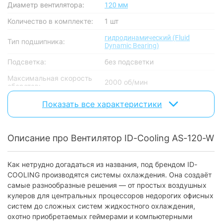
Диаметр вентилятора:
120 мм
Количество в комплекте:
1 шт
гидродинамический (Fluid
Тип подшипника:
Dynamic Bearing)
Подсветка:
без подсветки
Максимальная скорость
2000 об/мин
оборотов:
Воздушный поток:
58 CFM
Показать все характеристики
Уровень шума:
27.2 дБ
Описание про Вентилятор ID-Cooling AS-120-W
Питание
Разъем питания:
4-Pin
Как нетрудно догадаться из названия, под брендом ID-
Номинальное напряжение:
12 В
COOLING производятся системы охлаждения. Она создаёт
самые разнообразные решения — от простых воздушных
Потребляемая мощность:
1.2 Вт
кулеров для центральных процессоров недорогих офисных
Номинальный ток:
систем до сложных систем жидкостного охлаждения,
0.1 A
охотно приобретаемых геймерами и компьютерными