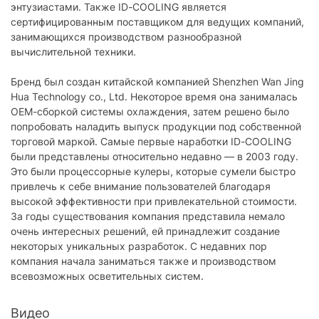
Особенности
энтузиастами. Также ID-COOLING является
сертифицированным поставщиком для ведущих компаний,
Регулирование оборотов:
есть
занимающихся производством разнообразной
вычислительной техники.
Физические характеристики
Бренд был создан китайской компанией Shenzhen Wan Jing
Цвет корпуса:
белый
Hua Technology co., Ltd. Некоторое время она занималась
Цвет крыльчатки:
белый
OEM-сборкой системы охлаждения, затем решено было
попробовать наладить выпуск продукции под собственной
Размеры:
120 х 120 х 25 мм
торговой маркой. Самые первые наработки ID-COOLING
были представлены относительно недавно — в 2003 году.
Вес:
170 г
Это были процессорные кулеры, которые сумели быстро
Толщина:
25 мм
привлечь к себе внимание пользователей благодаря
высокой эффективности при привлекательной стоимости.
Характеристики и комплектация товара могут изменяться
За годы существования компания представила немало
производителем без уведомления.
очень интересных решений, ей принадлежит создание
некоторых уникальных разработок. С недавних пор
компания начала заниматься также и производством
всевозможных осветительных систем.
Видео