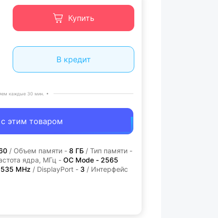
Купить
В кредит
яем каждые 30 мин.
 с этим товаром
60
/ Объем памяти -
8 ГБ
/ Тип памяти -
астота ядра, МГц -
OC Mode - 2565
 2535 MHz
/ DisplayPort -
3
/ Интерфейс