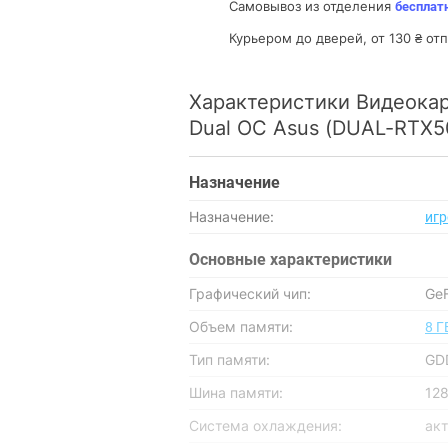
Самовывоз из отделения
бесплат
Курьером до дверей, от 130 ₴ о
Характеристики Видеока
Dual OC Asus (DUAL-RTX
Назначение
Назначение:
иг
Основные характеристики
Графический чип:
Ge
Объем памяти:
8 Г
Тип памяти:
GD
Шина памяти:
128
Система охлаждения:
ак