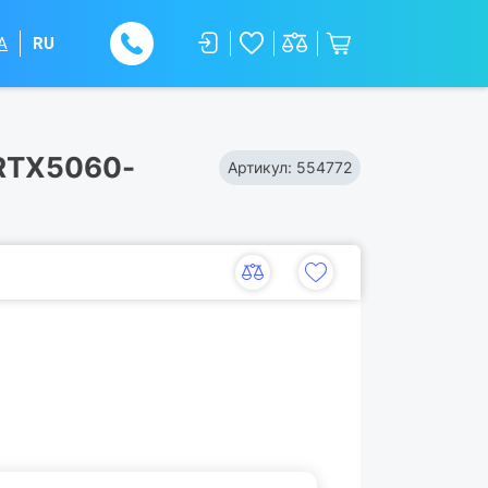
A
RU
-RTX5060-
Артикул:
554772