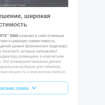
-pin
ешение, широкая
0 Вт
стимость
 RTX™ 5060
сочетает в себе отличные
тики и широкую совместимость.
ения уровня флагманских видеокарт,
DIA
а Axial-tech, которые направляют
радиатору, размещены в компактном
азгоном
а. Эти усовершенствования делают
идеальным выбором для геймеров,
кая мощность в компактном корпусе.
S 4.х, Ray Tracing, Blackwell
ectX, OpenGL
писание товара
 подсветки