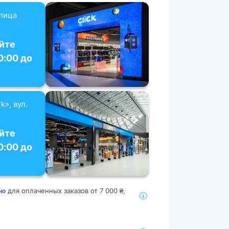
улица
йте
0:00 до
k», вул.
йте
0:00 до
для оплаченных заказов от 7 000 ₴,
но