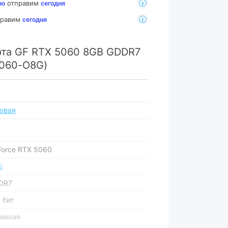
отправим
но
сегодня
тправим
сегодня
рта GF RTX 5060 8GB GDDR7
5060-O8G)
ровая
Force RTX 5060
Б
DR7
 бит
тивная