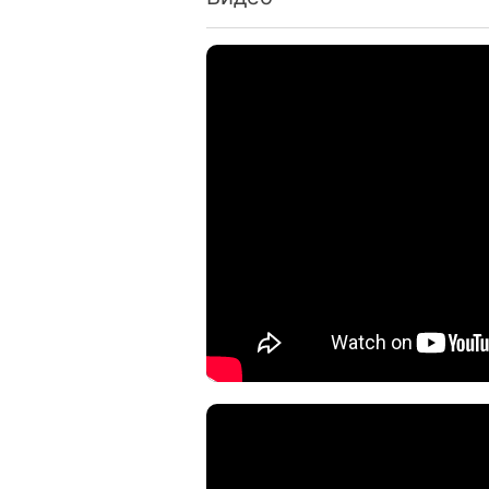
Физические параметры
Длина видеокарты:
22
Форм-фактор:
дис
Цвет:
Bla
Характеристики и комплектация тов
без уведомления.
Архитектура 