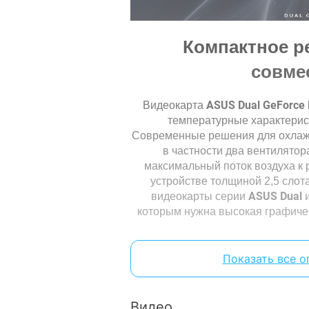
Дополнительное питание:
1х8
Компактное р
Рекомендуемая мощность
55
блока питания:
совме
Количество поддерживаемых
4
мониторов:
ASUS Dual GeForce
Видеокарта
Количество вентиляторов:
2
температурные характерис
Производитель графического
Современные решения для охлажд
NVI
процессора:
в частности два вентилятор
максимальный поток воздуха к 
Наличие разгона (ОС):
с р
устройстве толщиной 2,5 слот
ASUS Dual
Технологии
видеокарты серии
которым нужна высокая графичес
Технологии GPU:
DLS
Поддерживаемые 3D API
Dir
(DirectX, OpenGL):
Показать все о
Особенности
Видео
Наличие подсветки:
без