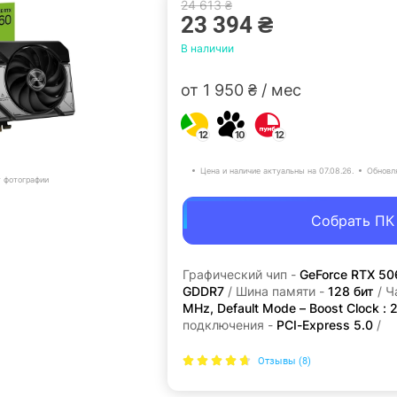
24 613 ₴
23 394 ₴
В наличии
от 1 950 ₴ / мес
12
10
12
Цена и наличие актуальны на 07.08.26.
Обновл
т фотографии
Собрать ПК
Графический чип -
GeForce RTX 50
GDDR7
/ Шина памяти -
128 бит
/ Ч
MHz, Default Mode – Boost Clock :
подключения -
PCI-Express 5.0
/
Отзывы (8)