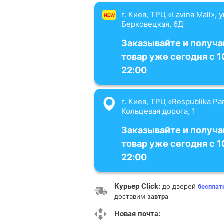
г. Киев, ТРЦ «Lavina Mall», 
NEW
Берковецкая, 6Д
Заказывайте и получа
товар уже сегодня с 1
22:00
г. Киев, ТРЦ «Respublika Par
Кольцевая дорога, 1
Заказывайте и получа
товар уже сегодня с 1
22:00
Курьер Click:
до дверей
бесплат
доставим
завтра
Новая почта: