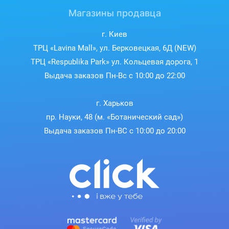
Магазины продавца
RTX AI ПК
г. Киев
ТРЦ «Lavina Mall», ул. Берковецкая, 6Д (NEW)
Переходите на новый уровень ИИ с графическими
ТРЦ «Respublika Park» ул. Кольцевая дорога, 1
процессорами NVIDIA GeForce RTX™ и ускоряйте
Выдача заказов Пн-Вс с 10:00 до 22:00
игры, творчество, продуктивность и разработку.
Благодаря встроенным ИИ-процессорам вы получаете
г. Харьков
передовые технологии искусственного интеллекта для
вашего ПК на базе Windows.
пр. Науки, 48 (м. «Ботанический сад»)
Выдача заказов Пн-ВС с 10:00 до 20:00