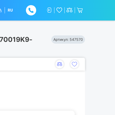
A
RU
5070019K9-
Артикул:
547570