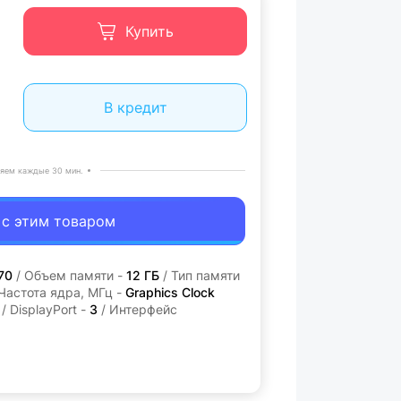
Купить
В кредит
яем каждые 30 мин.
 с этим товаром
70
/ Объем памяти -
12 ГБ
/ Тип памяти
Частота ядра, МГц -
Graphics Clock
/ DisplayPort -
3
/ Интерфейс