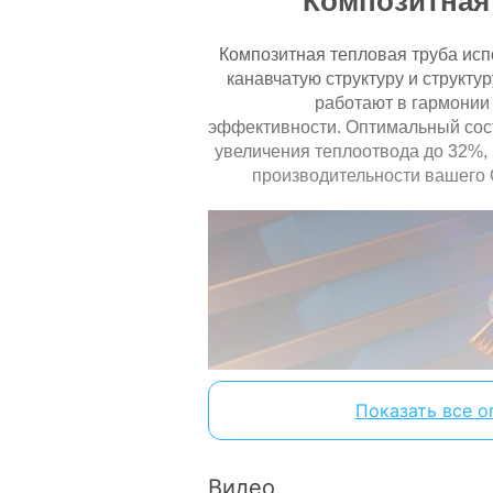
Композитная
Дополнительное питание:
Композитная тепловая труба исп
Рекомендуемая мощность блока
канавчатую структуру и структу
питания:
работают в гармонии
Количество поддерживаемых
эффективности.
Оптимальный сос
мониторов:
увеличения теплоотвода до 32%, 
Количество вентиляторов:
производительности вашего 
Производитель графического
процессора:
Наличие разгона (ОС):
Технологии
Технологии GPU:
Поддержка NVIDIA SLI:
Показать все о
Поддерживаемые 3D API (DirectX,
OpenGL):
Архитектура NVID
Видео
Особенности