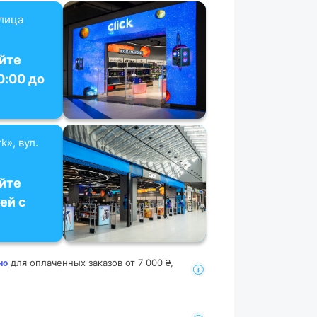
улица
йте
0:00 до
k», вул.
йте
ей с
для оплаченных заказов от 7 000 ₴,
но