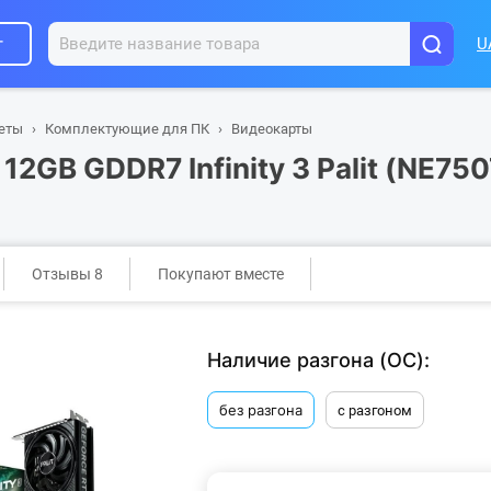
г
U
шеты
Комплектующие для ПК
Видеокарты
12GB GDDR7 Infinity 3 Palit (NE7
Отзывы 8
Покупают вместе
Наличие разгона (ОС):
без разгона
с разгоном