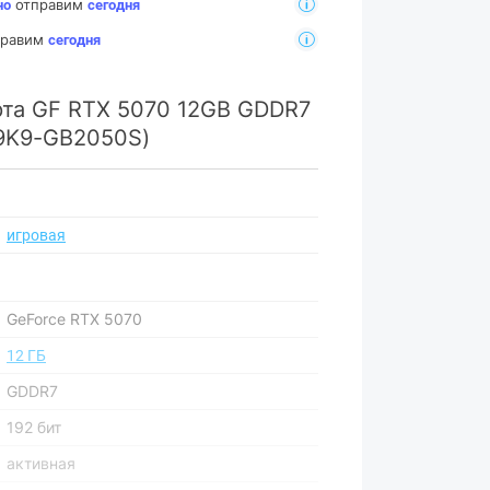
отправим
но
сегодня
тправим
сегодня
рта GF RTX 5070 12GB GDDR7
019K9-GB2050S)
игровая
GeForce RTX 5070
12 ГБ
GDDR7
192 бит
активная