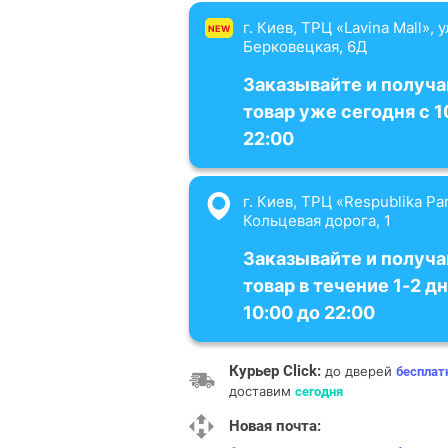
г. Киев, ТРЦ «Lavina Mall», 
NEW
Берковецкая, 6Д
Заказывайте и получа
товар уже сегодня с 1
22:00
г. Киев, ТРЦ «Respublika Par
Кольцевая дорога, 1
Заказывайте и получа
товар в течение 1-2 дн
10:00 до 22:00
Курьер Click:
до дверей
бесплат
доставим
сегодня
Новая почта: