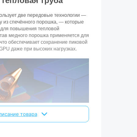
 тепловая труба
1х16-pin
ользует две передовые технологии —
650 Вт
ру из спечённого порошка, — которые
 для повышения тепловой
тав медного порошка применяется для
4
что обеспечивает сохранение пиковой
3
GPU даже при высоких нагрузках.
NVIDIA
без разгона
DLSS 4.х, Ray Tracing, Blackwell
есть
писание товара
DirectX, OpenGL
IA Blackwell.
Лучшая