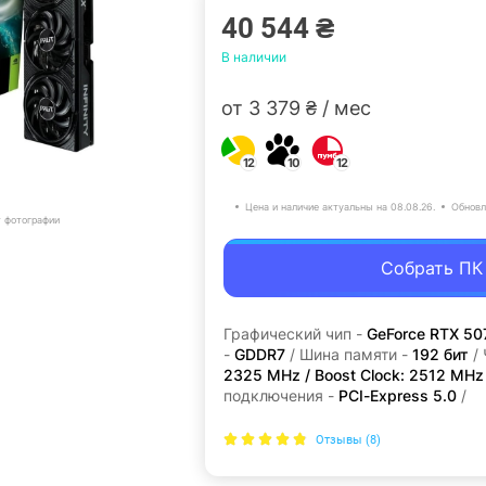
40 544 ₴
В наличии
от 3 379 ₴ / мес
12
10
12
Цена и наличие актуальны на 08.08.26.
Обновл
т фотографии
Собрать ПК
Графический чип -
GeForce RTX 50
-
GDDR7
/ Шина памяти -
192 бит
/ 
2325 MHz / Boost Clock: 2512 MHz
подключения -
PCI-Express 5.0
/
Отзывы (8)