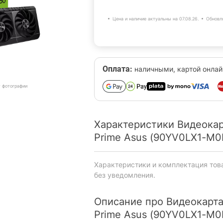
Цена и наличие актуальны на 07.08.26.
Обновл
Оплата:
наличными, картой онлай
т фотографии
Характеристики Видеока
Prime Asus (90YV0LX1-M
Характеристики и комплектация тов
без уведомления.
Описание про Видеокарт
Prime Asus (90YV0LX1-M