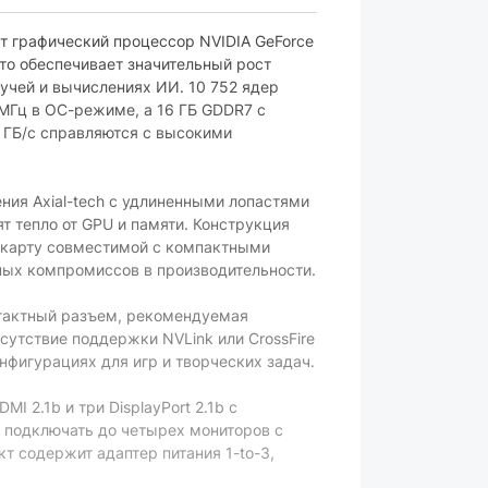
 графический процессор NVIDIA GeForce
что обеспечивает значительный рост
учей и вычислениях ИИ. 10 752 ядер
 МГц в OC-режиме, а 16 ГБ GDDR7 с
 ГБ/с справляются с высокими
ния Axial-tech с удлиненными лопастями
т тепло от GPU и памяти. Конструкция
еокарту совместимой с компактными
ных компромиссов в производительности.
нтактный разъем, рекомендуемая
тсутствие поддержки NVLink или CrossFire
фигурациях для игр и творческих задач.
I 2.1b и три DisplayPort 2.1b с
т подключать до четырех мониторов с
т содержит адаптер питания 1-to-3,