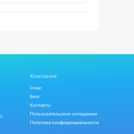
ния и создания контента.
чества и профессиональной работы
я дизайнеров, художников,
разработчиков. Оптимизация популярных
Adobe Creative Cloud, Blender, DaVinci
скорить рабочие процессы и повысить
иальные драйверы NVIDIA Studio
е с профессиональным контентом,
фическими проектами.
Компания
О нас
Блог
Контакты
Пользовательское соглашение
ю
Политика конфиденциальности