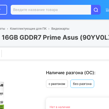
г
U
шеты
Комплектующие для ПК
Видеокарты
0 16GB GDDR7 Prime Asus (90YV0
Наличие разгона (ОС):
без разгона
с разгоном
Нет в наличии