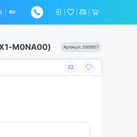
A
RU
LX1-M0NA00)
Артикул:
599907