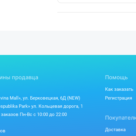
функции для стриминга, онлайн-обще
NVIDIA Studio – Платформа для твор
Платформа NVIDIA Studio создана дл
видеомонтажеров, стримеров и 3D-
профессиональных программ, включая 
Resolve и Unreal Engine, помогает у
стабильность работы системы. Спец
обеспечивают надежность при работ
рендерингом видео и сложными гра
ины продавца
Помощь
Как заказать
vina Mall», ул. Берковецкая, 6Д (NEW)
Регистрация
spublika Park» ул. Кольцевая дорога, 1
заказов Пн-Вс с 10:00 до 22:00
Покупател
Доставка
ков