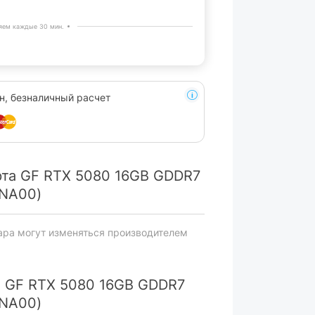
яем каждые 30 мин.
н, безналичный расчет
рта GF RTX 5080 16GB GDDR7
0NA00)
ара могут изменяться производителем
а GF RTX 5080 16GB GDDR7
0NA00)