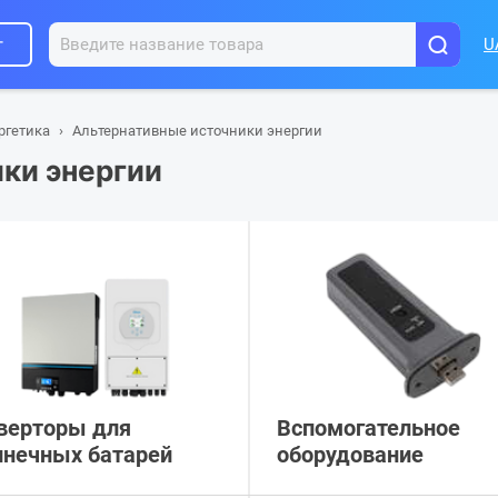
г
U
ргетика
Альтернативные источники энергии
ки энергии
верторы для
Вспомогательное
лнечных батарей
оборудование