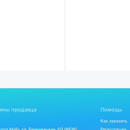
ины продавца
Помощь
Как заказать
vina Mall», ул. Берковецкая, 6Д (NEW)
Регистрация