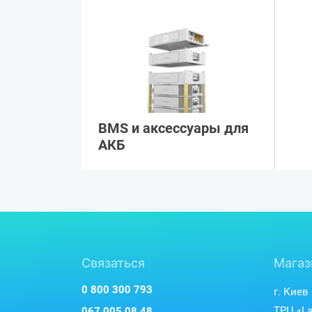
BMS и аксессуары для
АКБ
Связаться
Магаз
0 800 300 793
г. Киев
ТРЦ «La
067 005 08 48