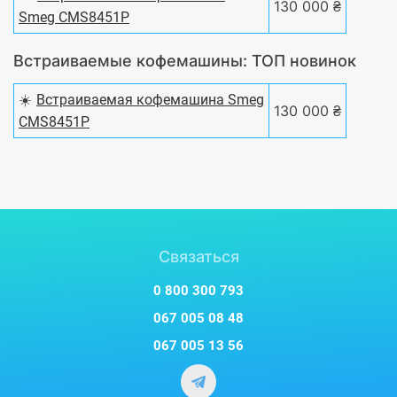
130 000 ₴
Smeg CMS8451P
Встраиваемые кофемашины: ТОП новинок
☀️
Встраиваемая кофемашина Smeg
130 000 ₴
CMS8451P
Связаться
0 800 300 793
067 005 08 48
067 005 13 56