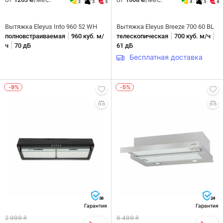
2
3
3
4
3
4
Вытяжка Eleyus Into 960 52 WH
Вытяжка Eleyus Breeze 700 60 BL
|
|
|
полновстраиваемая
960 куб. м/
телескопическая
700 куб. м/ч
|
ч
70 дБ
61 дБ
Бесплатная доставка
-9%
-5%
36
24
Гарантия
Гарантия
2 999 ₴
6 499 ₴