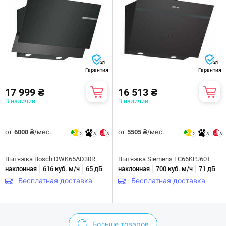
24
24
Гарантия
Гарантия
17 999 ₴
16 513 ₴
В наличии
В наличии
от
/мес.
от
/мес.
6000 ₴
5505 ₴
2
3
3
2
3
3
Вытяжка Bosch DWK65AD30R
Вытяжка Siemens LC66KPJ60T
|
|
|
|
наклонная
616 куб. м/ч
65 дБ
наклонная
700 куб. м/ч
71 дБ
Бесплатная доставка
Бесплатная доставка
Больше товаров