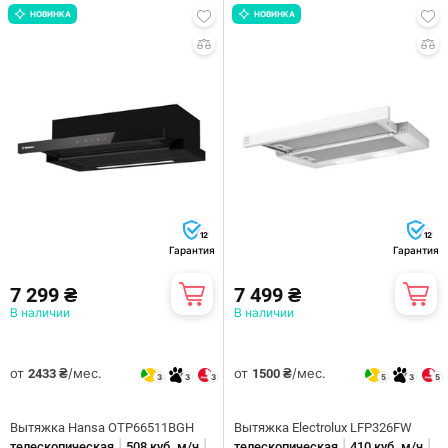
НОВИНКА
НОВИНКА
12
12
Гарантия
Гарантия
7 299 ₴
7 499 ₴
В наличии
В наличии
от
/мес.
от
/мес.
2433 ₴
1500 ₴
3
3
3
5
3
5
Вытяжка Hansa OTP66511BGH
Вытяжка Electrolux LFP326FW
|
|
|
|
телескопическая
508 куб. м/ч
телескопическая
410 куб. м/ч