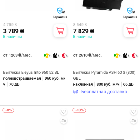
60
36
Гарантия
Гарантия
4 799 ₴
8 549 ₴
3 789 ₴
7 829 ₴
В наличии
В наличии
от
/мес.
от
/мес.
1263 ₴
2610 ₴
2
3
3
2
3
3
Вытяжка Eleyus Into 960 52 BL
Вытяжка Pyramida ASH 60 S (800)
|
полновстраиваемая
960 куб. м/
GBL
|
|
|
ч
70 дБ
наклонная
800 куб. м/ч
66 дБ
Бесплатная доставка
-8%
-10%