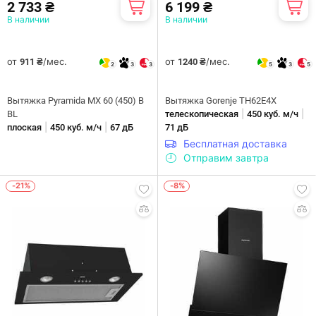
2 733 ₴
6 199 ₴
В наличии
В наличии
от
/мес.
от
/мес.
911 ₴
1240 ₴
2
3
3
5
3
5
Вытяжка Pyramida MX 60 (450) B
Вытяжка Gorenje TH62E4X
|
|
BL
телескопическая
450 куб. м/ч
|
|
плоская
450 куб. м/ч
67 дБ
71 дБ
Бесплатная доставка
Отправим завтра
-21%
-8%