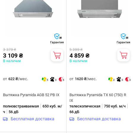
36
36
Гарантия
Гарантия
3 379 ₴
5 399 ₴
3 109 ₴
4 859 ₴
В наличии
В наличии
от
/мес.
от
/мес.
622 ₴
1620 ₴
5
3
5
2
3
3
Вытяжка Pyramida AGB 52 PB IX
Вытяжка Pyramida TX 60 (750) R
IX
|
|
|
полновстраиваемая
650 куб. м/
телескопическая
750 куб. м/ч
|
ч
56 дБ
66 дБ
Бесплатная доставка
Бесплатная доставка