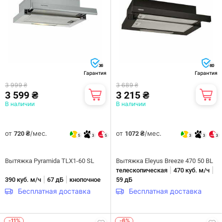
36
60
Гарантия
Гарантия
3 999 ₴
3 689 ₴
3 599 ₴
3 215 ₴
В наличии
В наличии
от
/мес.
от
/мес.
720 ₴
1072 ₴
5
3
5
3
3
3
Вытяжка Pyramida TLX1-60 SL
Вытяжка Eleyus Breeze 470 50 BL
|
|
телескопическая
470 куб. м/ч
|
|
390 куб. м/ч
67 дБ
кнопочное
59 дБ
Бесплатная доставка
Бесплатная доставка
-11%
-6%