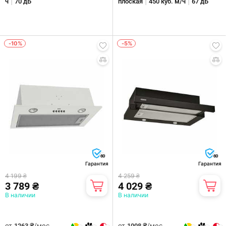
|
|
|
ч
70 дБ
плоская
450 куб. м/ч
67 дБ
-10%
-5%
60
60
Гарантия
Гарантия
4 199 ₴
4 259 ₴
3 789 ₴
4 029 ₴
В наличии
В наличии
от
/мес.
от
/мес.
1263 ₴
1008 ₴