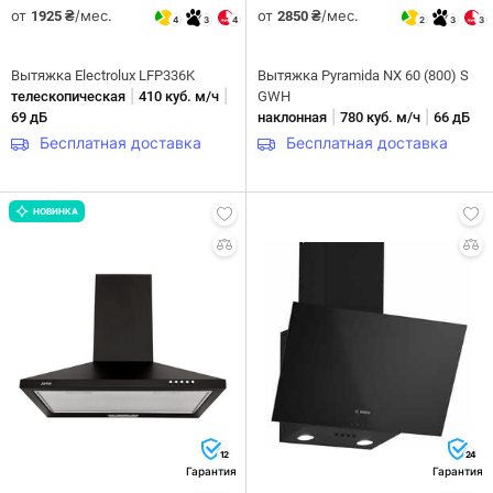
от
/мес.
от
/мес.
1925 ₴
2850 ₴
4
3
4
2
3
3
Вытяжка Electrolux LFP336K
Вытяжка Pyramida NX 60 (800) S
|
|
телескопическая
410 куб. м/ч
GWH
|
|
69 дБ
наклонная
780 куб. м/ч
66 дБ
Бесплатная доставка
Бесплатная доставка
НОВИНКА
12
24
Гарантия
Гарантия