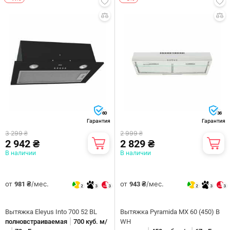
60
36
Гарантия
Гарантия
3 299 ₴
2 999 ₴
2 942 ₴
2 829 ₴
В наличии
В наличии
от
/мес.
от
/мес.
981 ₴
943 ₴
2
3
3
2
3
3
Вытяжка Eleyus Into 700 52 BL
Вытяжка Pyramida MX 60 (450) B
|
полновстраиваемая
700 куб. м/
WH