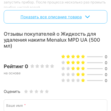
запустить прибор. После процесса несколько раз промыть
прибор чистой водой.
Показать все описание товара
Для утюгов: наполнить резервуар утюга раствором,
включить паровой режим и несколько раз пропарить, затем
промыть утюг чистой водой.
Отзывы покупателей о Жидкость для
Для стиральных и посудомоечных машин: добавить
удаления накипи Menalux MPD UA (500
средство в основное отделение моющих средств и
мл)
запустить прибор на полный цикл без загрузки.
0
0
Рейтинг 0
0
на основе
0
0
Оценить
Ваше имя
*