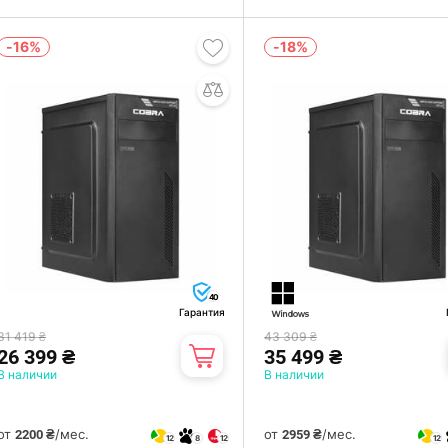
-16%
-18%
40
Гарантия
31 419 ₴
43 309 ₴
26 399 ₴
35 499 ₴
В наличии
В наличии
от
/мес.
от
/мес.
2200 ₴
2959 ₴
12
8
12
12