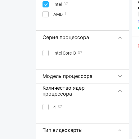
Intel
37
AMD
1
Серия процессора
Intel Core i3
37
Модель процессора
Количество ядер
процессора
4
37
Тип видеокарты