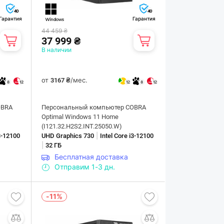
40
40
Гарантия
Гарантия
44 459 ₴
37 999 ₴
В наличии
от
/мес.
3167 ₴
8
12
12
8
12
OBRA
Персональный компьютер COBRA
Optimal Windows 11 Home
(I121.32.H2S2.INT.25050.W)
|
i3-12100
UHD Graphics 730
Intel Core i3-12100
|
32 ГБ
Бесплатная доставка
Отправим 1-3 дн.
-11%