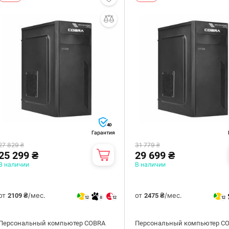
40
Гарантия
27 829 ₴
31 779 ₴
25 299 ₴
29 699 ₴
В наличии
В наличии
от
/мес.
от
/мес.
2109 ₴
2475 ₴
12
8
12
12
Персональный компьютер COBRA
Персональный компьютер C