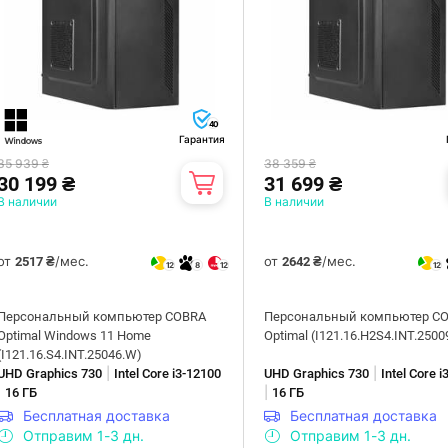
40
Гарантия
35 939 ₴
38 359 ₴
30 199 ₴
31 699 ₴
В наличии
В наличии
от
/мес.
от
/мес.
2517 ₴
2642 ₴
12
8
12
12
Персональный компьютер COBRA
Персональный компьютер C
Optimal Windows 11 Home
Optimal (I121.16.H2S4.INT.2500
(I121.16.S4.INT.25046.W)
|
|
UHD Graphics 730
Intel Core i3-12100
UHD Graphics 730
Intel Core 
|
|
16 ГБ
16 ГБ
Бесплатная доставка
Бесплатная доставка
Отправим 1-3 дн.
Отправим 1-3 дн.