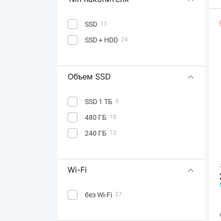
SSD
13
SSD + HDD
24
Объем SSD
SSD 1 ТБ
6
480 ГБ
18
240 ГБ
13
Wi-Fi
без Wi-Fi
37