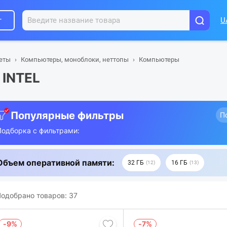
г
U
шеты
Компьютеры, моноблоки, неттопы
Компьютеры
 INTEL
Популярные фильтры
П
Подборка с фильтрами:
Объем оперативной памяти:
32 ГБ
16 ГБ
12
13
одобрано товаров:
37
-9%
-7%