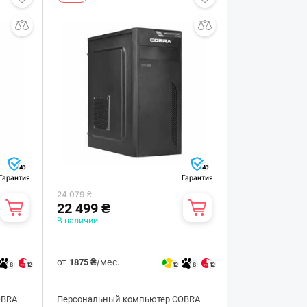
40
40
Гарантия
Гарантия
24 079 ₴
22 499 ₴
В наличии
от
/мес.
1875 ₴
8
12
12
8
12
OBRA
Персональный компьютер COBRA