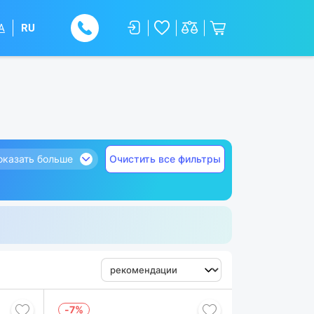
A
RU
оказать больше
Очистить все фильтры
-7%