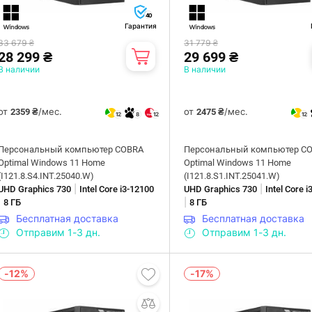
40
Гарантия
33 679 ₴
31 779 ₴
28 299 ₴
29 699 ₴
В наличии
В наличии
от
/мес.
от
/мес.
2359 ₴
2475 ₴
12
8
12
12
Персональный компьютер COBRA
Персональный компьютер C
Optimal Windows 11 Home
Optimal Windows 11 Home
(I121.8.S4.INT.25040.W)
(I121.8.S1.INT.25041.W)
|
|
UHD Graphics 730
Intel Core i3-12100
UHD Graphics 730
Intel Core 
|
|
8 ГБ
8 ГБ
Бесплатная доставка
Бесплатная доставка
Отправим 1-3 дн.
Отправим 1-3 дн.
-12%
-17%