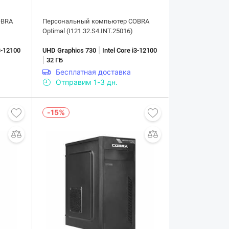
OBRA
Персональный компьютер COBRA
Optimal (I121.32.S4.INT.25016)
|
i3-12100
UHD Graphics 730
Intel Core i3-12100
|
32 ГБ
Бесплатная доставка
Отправим 1-3 дн.
-15%