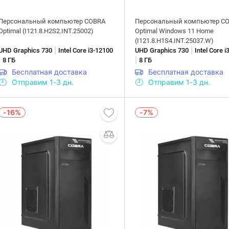
Персональный компьютер COBRA
Персональный компьютер C
Optimal (I121.8.H2S2.INT.25002)
Optimal Windows 11 Home
(I121.8.H1S4.INT.25037.W)
|
|
UHD Graphics 730
Intel Core i3-12100
UHD Graphics 730
Intel Core 
|
|
8 ГБ
8 ГБ
Бесплатная доставка
Бесплатная доставка
Отправим 1-3 дн.
Отправим 1-3 дн.
-16%
-7%