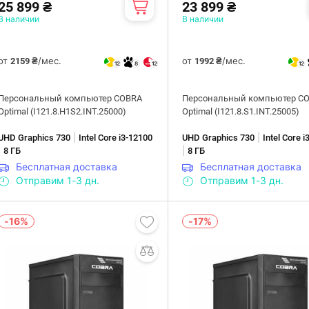
25 899 ₴
23 899 ₴
В наличии
В наличии
от
/мес.
от
/мес.
2159 ₴
1992 ₴
12
8
12
12
Персональный компьютер COBRA
Персональный компьютер C
Optimal (I121.8.H1S2.INT.25000)
Optimal (I121.8.S1.INT.25005)
|
|
UHD Graphics 730
Intel Core i3-12100
UHD Graphics 730
Intel Core 
|
|
8 ГБ
8 ГБ
Бесплатная доставка
Бесплатная доставка
Отправим 1-3 дн.
Отправим 1-3 дн.
-16%
-17%