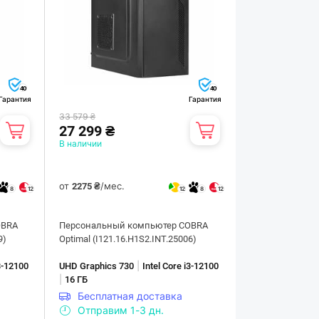
40
40
Гарантия
Гарантия
33 579 ₴
27 299 ₴
В наличии
от
/мес.
2275 ₴
8
12
12
8
12
OBRA
Персональный компьютер COBRA
9)
Optimal (I121.16.H1S2.INT.25006)
|
i3-12100
UHD Graphics 730
Intel Core i3-12100
|
16 ГБ
Бесплатная доставка
Отправим 1-3 дн.