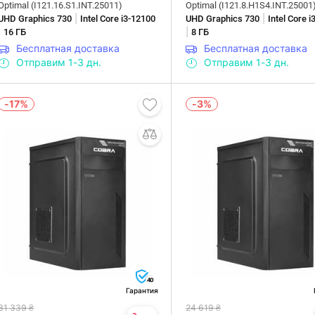
Optimal (I121.16.S1.INT.25011)
Optimal (I121.8.H1S4.INT.25001
|
|
UHD Graphics 730
Intel Core i3-12100
UHD Graphics 730
Intel Core 
|
|
16 ГБ
8 ГБ
Бесплатная доставка
Бесплатная доставка
Отправим 1-3 дн.
Отправим 1-3 дн.
-17%
-3%
40
Гарантия
31 339 ₴
24 619 ₴