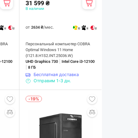
31 599 ₴
В наличии
от
/мес.
2634 ₴
8
12
12
8
12
OBRA
Персональный компьютер COBRA
Optimal Windows 11 Home
(I121.8.H1S2.INT.25036.W)
|
i3-12100
UHD Graphics 730
Intel Core i3-12100
|
8 ГБ
Бесплатная доставка
Отправим 1-3 дн.
-19%