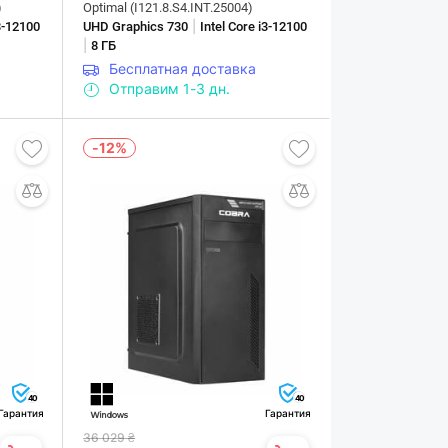
)
Optimal (I121.8.S4.INT.25004)
|
i3-12100
UHD Graphics 730
Intel Core i3-12100
|
8 ГБ
Бесплатная доставка
Отправим 1-3 дн.
-12%
40
40
Гарантия
Гарантия
36 029 ₴