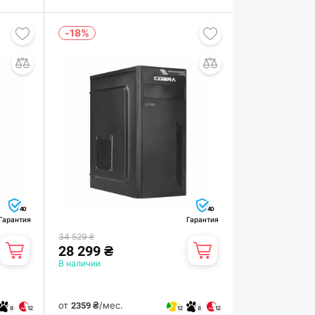
-18%
40
40
Гарантия
Гарантия
34 529 ₴
28 299 ₴
В наличии
от
/мес.
2359 ₴
8
12
12
8
12