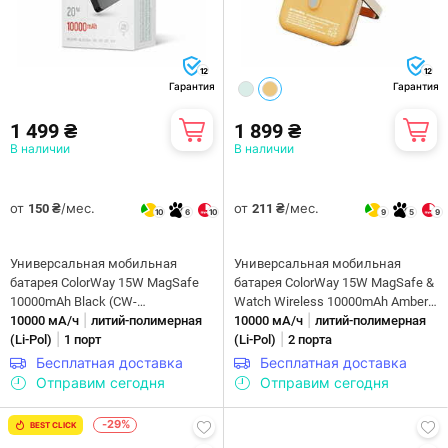
12
12
Гарантия
Гарантия
1 499 ₴
1 899 ₴
В наличии
В наличии
от
/мес.
от
/мес.
150 ₴
211 ₴
10
6
10
9
5
9
Универсальная мобильная
Универсальная мобильная
батарея ColorWay 15W MagSafe
батарея ColorWay 15W MagSafe &
10000mAh Black (CW-
Watch Wireless 10000mAh Amber
|
|
PB100LPA1BK-WPDD)
10000 мА/ч
литий-полимерная
(CW-PB100LPA2Y-WPDD)
10000 мА/ч
литий-полимерная
|
|
(Li-Pol)
1 порт
(Li-Pol)
2 порта
Бесплатная доставка
Бесплатная доставка
Отправим сегодня
Отправим сегодня
-29%
BEST CLICK