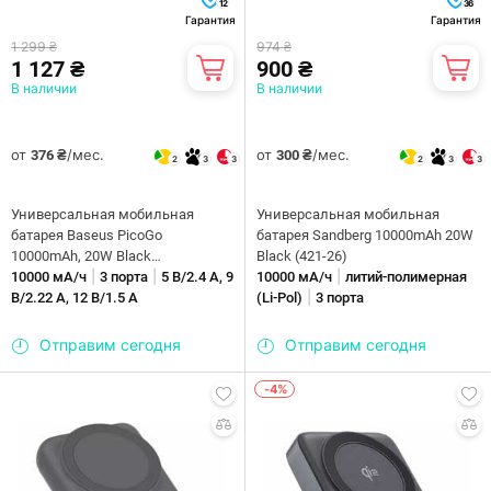
12
36
Гарантия
Гарантия
1 299 ₴
974 ₴
1 127 ₴
900 ₴
В наличии
В наличии
от
/мес.
от
/мес.
376 ₴
300 ₴
2
3
3
2
3
3
Универсальная мобильная
Универсальная мобильная
батарея Baseus PicoGo
батарея Sandberg 10000mAh 20W
10000mAh, 20W Black
Black (421-26)
|
|
|
(P10076801123-00)
10000 мА/ч
3 порта
5 В/2.4 А, 9
10000 мА/ч
литий-полимерная
|
В/2.22 А, 12 В/1.5 А
(Li-Pol)
3 порта
Отправим сегодня
Отправим сегодня
-4%