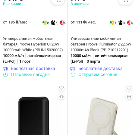
В наличии
В наличии
от
/мес.
от
/мес.
185 ₴
111 ₴
10
5
10
9
5
9
Универсальная мобильная
Универсальная мобильная
батарея Proove Hyperion Qi 20W
батарея Proove Illuminator 2 22.5W
10000mAh White (PBHN15020002)
10000mAh Black (PBIP10212201)
|
|
10000 мА/ч
литий-полимерная
10000 мА/ч
литий-полимерная
|
|
(Li-Pol)
1 порт
(Li-Pol)
3 порта
Бесплатная доставка
Бесплатная доставка
Отправим сегодня
Отправим сегодня