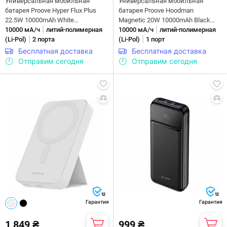
Универсальная мобильная
Универсальная мобильная
батарея Proove Hyper Flux Plus
батарея Proove Hoodman
22.5W 10000mAh White
Magnetic 20W 10000mAh Black
|
|
(PBF122120002)
10000 мА/ч
литий-полимерная
(PBH120010001)
10000 мА/ч
литий-полимерная
|
|
(Li-Pol)
2 порта
(Li-Pol)
1 порт
Бесплатная доставка
Бесплатная доставка
Отправим сегодня
Отправим сегодня
12
12
Гарантия
Гарантия
1 849 ₴
999 ₴