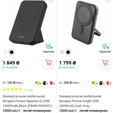
12
12
Гарантия
Гарантия
1 849 ₴
1 799 ₴
В наличии
В наличии
от
/мес.
от
/мес.
185 ₴
200 ₴
10
5
10
9
5
9
1
Отзыв
Универсальная мобильная
Универсальная мобильная
батарея Proove Hyperion Qi 20W
батарея Proove Knight 20W
10000mAh Black (PBHN15020001)
10000mAh Dark Gray
|
|
10000 мА/ч
литий-полимерная
(PBGI20012205)
10000 мА/ч
литий-полимерная