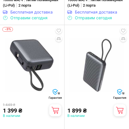
|
|
WPDD)
(Li-Pol)
2 порта
(Li-Pol)
2 порта
Бесплатная доставка
Бесплатная доставка
Отправим сегодня
Отправим сегодня
-3%
12
12
Гарантия
Гарантия
1 449 ₴
1 399 ₴
1 899 ₴
В наличии
В наличии