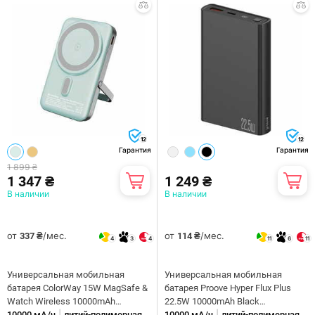
12
12
Гарантия
Гарантия
1 899 ₴
1 347 ₴
1 249 ₴
В наличии
В наличии
от
/мес.
от
/мес.
337 ₴
114 ₴
4
3
4
11
6
11
Универсальная мобильная
Универсальная мобильная
батарея ColorWay 15W MagSafe &
батарея Proove Hyper Flux Plus
Watch Wireless 10000mAh
22.5W 10000mAh Black
|
|
Aquamarine (CW-PB100LPA2MT-
10000 мА/ч
литий-полимерная
(PBF122120001)
10000 мА/ч
литий-полимерная