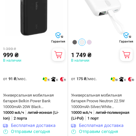
12
12
Гарантия
Гарантия
1 399 ₴
999 ₴
1 749 ₴
В наличии
В наличии
от
/мес.
от
/мес.
91 ₴
175 ₴
11
6
11
10
6
10
Универсальная мобильная
Универсальная мобильная
батарея Belkin Power Bank
батарея Proove Neutron 22.5W
10000mAh 20W Black
10000mAh Silver/White
|
|
(BPB021HQBK)
10000 мА/ч
литий-ионная (Li-
(PBNE22022206)
10000 мА/ч
литий-полимерная
|
|
Ion)
2 порта
(Li-Pol)
1 порт
Бесплатная доставка
Бесплатная доставка
Отправим сегодня
Отправим сегодня