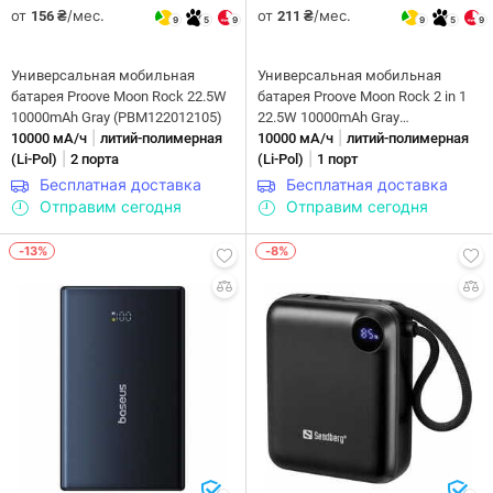
от
/мес.
от
/мес.
156 ₴
211 ₴
9
5
9
9
5
9
Универсальная мобильная
Универсальная мобильная
батарея Proove Moon Rock 22.5W
батарея Proove Moon Rock 2 in 1
10000mAh Gray (PBM122012105)
22.5W 10000mAh Gray
|
|
10000 мА/ч
литий-полимерная
(PBR122012105)
10000 мА/ч
литий-полимерная
|
|
(Li-Pol)
2 порта
(Li-Pol)
1 порт
Бесплатная доставка
Бесплатная доставка
Отправим сегодня
Отправим сегодня
-13%
-8%