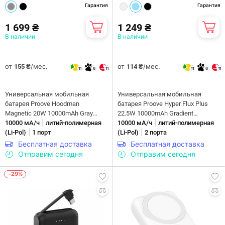
Гарантия
Гарантия
1 699 ₴
1 249 ₴
В наличии
В наличии
от
/мес.
от
/мес.
155 ₴
114 ₴
11
6
11
11
6
11
Универсальная мобильная
Универсальная мобильная
батарея Proove Hoodman
батарея Proove Hyper Flux Plus
Magnetic 20W 10000mAh Gray
22.5W 10000mAh Gradient
|
|
(PBH120010003)
10000 мА/ч
литий-полимерная
(2003000232639)
10000 мА/ч
литий-полимерная
|
|
(Li-Pol)
1 порт
(Li-Pol)
2 порта
Бесплатная доставка
Бесплатная доставка
Отправим сегодня
Отправим сегодня
-29%