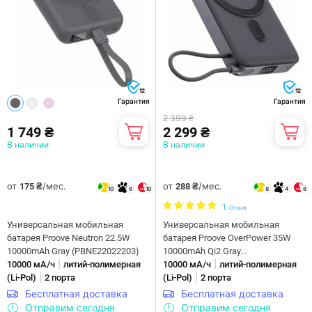
12
12
Гарантия
Гарантия
2 399 ₴
1 749 ₴
2 299 ₴
В наличии
В наличии
от
/мес.
от
/мес.
175 ₴
288 ₴
10
6
10
8
4
8
1
Отзыв
Универсальная мобильная
Универсальная мобильная
батарея Proove Neutron 22.5W
батарея Proove OverPower 35W
10000mAh Gray (PBNE22022203)
10000mAh Qi2 Gray
|
|
10000 мА/ч
литий-полимерная
(PBOP35012105)
10000 мА/ч
литий-полимерная
|
|
(Li-Pol)
2 порта
(Li-Pol)
2 порта
Бесплатная доставка
Бесплатная доставка
Отправим сегодня
Отправим сегодня