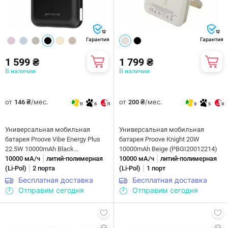
12
12
Гарантия
Гарантия
1 599 ₴
1 799 ₴
В наличии
В наличии
от
/мес.
от
/мес.
146 ₴
200 ₴
11
6
11
9
5
9
Универсальная мобильная
Универсальная мобильная
батарея Proove Vibe Energy Plus
батарея Proove Knight 20W
22.5W 10000mAh Black
10000mAh Beige (PBGI20012214)
|
|
(PBVE15012203)
10000 мА/ч
литий-полимерная
10000 мА/ч
литий-полимерная
|
|
(Li-Pol)
2 порта
(Li-Pol)
1 порт
Бесплатная доставка
Бесплатная доставка
Отправим сегодня
Отправим сегодня