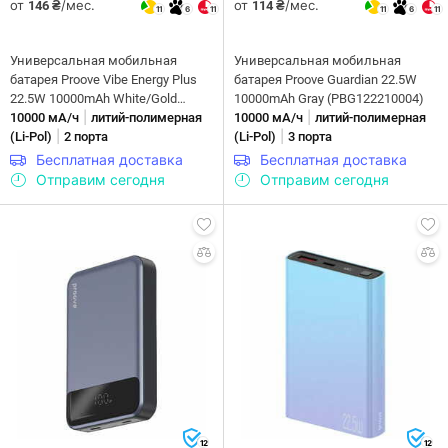
от
/мес.
от
/мес.
146 ₴
114 ₴
11
6
11
11
6
11
Универсальная мобильная
Универсальная мобильная
батарея Proove Vibe Energy Plus
батарея Proove Guardian 22.5W
22.5W 10000mAh White/Gold
10000mAh Gray (PBG122210004)
|
|
(PBVE15012202)
10000 мА/ч
литий-полимерная
10000 мА/ч
литий-полимерная
|
|
(Li-Pol)
2 порта
(Li-Pol)
3 порта
Бесплатная доставка
Бесплатная доставка
Отправим сегодня
Отправим сегодня
12
12