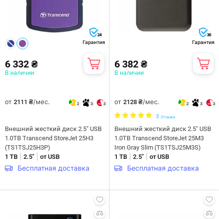
24
36
Гарантия
Гарантия
6 332 ₴
6 382 ₴
В наличии
В наличии
от
/мес.
от
/мес.
2111 ₴
2128 ₴
2
3
3
2
3
3
3
Отзыва
Внешний жесткий диск 2.5" USB
Внешний жесткий диск 2.5" USB
1.0TB Transcend StoreJet 25H3
1.0TB Transcend StoreJet 25M3
(TS1TSJ25H3P)
Iron Gray Slim (TS1TSJ25M3S)
|
|
|
|
1 ТB
2.5"
от USB
1 ТB
2.5"
от USB
Бесплатная доставка
Бесплатная доставка