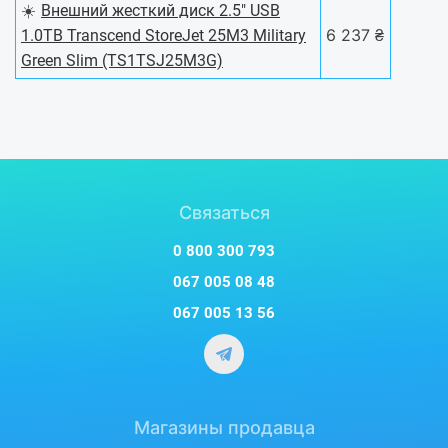
☀️
Внешний жесткий диск 2.5" USB
6 237 ₴
1.0TB Transcend StoreJet 25M3 Military
Green Slim (TS1TSJ25M3G)
Связаться
0 800 300 793
067 005 08 48
067 005 13 56
Магазины продавца