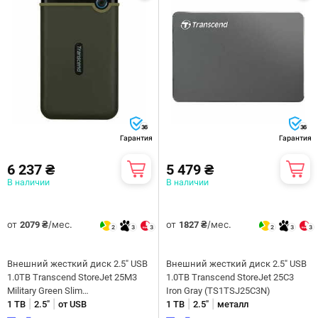
36
36
Гарантия
Гарантия
6 237 ₴
5 479 ₴
В наличии
В наличии
от
/мес.
от
/мес.
2079 ₴
1827 ₴
2
3
3
2
3
3
Внешний жесткий диск 2.5" USB
Внешний жесткий диск 2.5" USB
1.0TB Transcend StoreJet 25M3
1.0TB Transcend StoreJet 25C3
Military Green Slim
Iron Gray (TS1TSJ25C3N)
|
|
|
|
(TS1TSJ25M3G)
1 ТB
2.5"
от USB
1 ТB
2.5"
металл